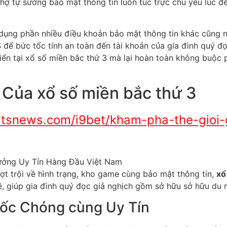
 tự sướng bảo mật thông tin luôn túc trực chủ yếu lúc để 
dụng phần nhiều điều khoản bảo mật thông tin khác cũng nh
để bức tốc tính an toàn đến tài khoản của gia đình quý đọ
khiển tại xổ số miền bắc thứ 3 mà lại hoàn toàn không buộ
 Của xổ số miền bắc thứ 3
rtsnews.com/i9bet/kham-pha-the-gioi-g
t trội về hình trạng, kho game cùng bảo mật thông tin,
xổ
 giúp gia đình quý đọc giả nghịch gồm sở hữu sở hữu du nh
ốc Chóng cùng Uy Tín