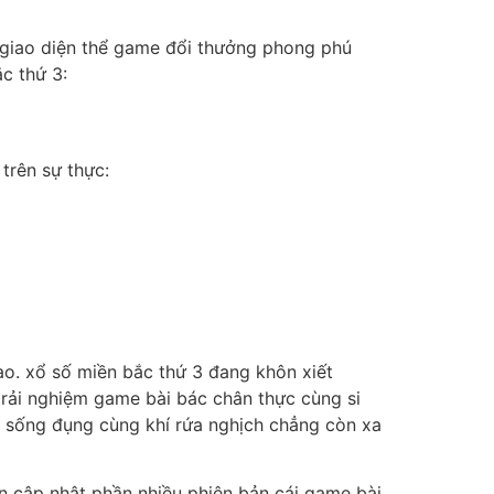
giao diện thể game đổi thưởng phong phú
ắc thứ 3:
trên sự thực:
o. xổ số miền bắc thứ 3 đang khôn xiết
rải nghiệm game bài bác chân thực cùng si
 sống đụng cùng khí rứa nghịch chẳng còn xa
n cập nhật phần nhiều phiên bản cái game bài