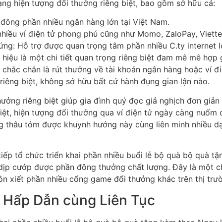
g hiện tượng đổi thưởng riêng biệt, bao gồm sở hữu cả:
đông phần nhiều ngân hàng lớn tại Việt Nam.
nhiều ví điện tử phong phú cũng như Momo, ZaloPay, Viette
ng: Hỗ trợ được quan trọng tâm phần nhiều C.ty internet l
iệu là một chi tiết quan trọng riêng biệt đam mê mê hợp
 chắc chắn là rút thưởng về tài khoản ngân hàng hoặc ví đ
êng biệt, không sở hữu bất cứ hành đụng gian lận nào.
hưởng riêng biệt giúp gia đình quý đọc giả nghịch đơn giản
biệt, hiện tượng đổi thưởng qua ví điện tử ngày càng nuốm 
 thâu tóm được khuynh hướng này cùng liên minh nhiều dạn
tiếp tổ chức triển khai phần nhiều buổi lễ bộ quà bộ quà 
 dịp cướp được phần đông thưởng chất lượng. Đây là một ch
ôn xiết phần nhiều cổng game đổi thưởng khác trên thị trư
 Hấp Dẫn cùng Liên Tục