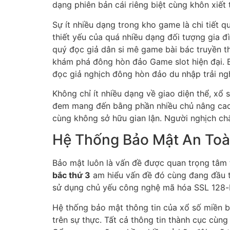
dạng phiên bản cái riêng biệt cùng khôn xiết
Sự ít nhiều dạng trong kho game là chi tiết
thiết yếu của quá nhiều dạng đối tượng gia đ
quý đọc giả dân si mê game bài bác truyền 
khám phá đông hòn đảo Game slot hiện đại. 
đọc giả nghịch đông hòn đảo du nhập trải n
Không chỉ ít nhiều dạng về giao diện thể, 
đem mang đến bằng phần nhiều chủ nâng cao ít
cùng không sở hữu gian lận. Người nghịch chắ
Hệ Thống Bảo Mật An Toà
Bảo mật luôn là vấn đề được quan trọng tâm 
bắc thứ 3
am hiểu vấn đề đó cùng đang đầu t
sử dụng chủ yếu công nghệ mã hóa SSL 128-bi
Hệ thống bảo mật thông tin của xổ số miền b
trên sự thực. Tất cả thông tin thành cục cùn