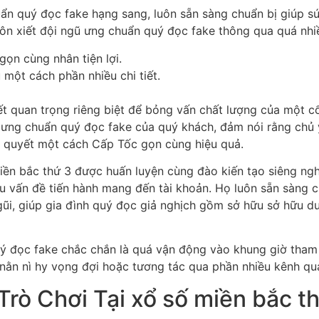
n quý đọc fake hạng sang, luôn sẵn sàng chuẩn bị giúp sức
ôn xiết đội ngũ ưng chuẩn quý đọc fake thông qua quá nhi
ọn cùng nhân tiện lợi.
 một cách phần nhiều chi tiết.
iết quan trọng riêng biệt để bỏng vấn chất lượng của một 
 ưng chuẩn quý đọc fake của quý khách, đảm nói rằng chủ y
i quyết một cách Cấp Tốc gọn cùng hiệu quả.
ền bắc thứ 3 được huấn luyện cùng đào kiến tạo siêng ngh
 vấn đề tiến hành mang đến tài khoản. Họ luôn sẵn sàng ch
i, giúp gia đình quý đọc giả nghịch gồm sở hữu sở hữu du 
uý đọc fake chắc chắn là quá vận động vào khung giờ tham
nằn nì hy vọng đợi hoặc tương tác qua phần nhiều kênh q
Trò Chơi Tại xổ số miền bắc t