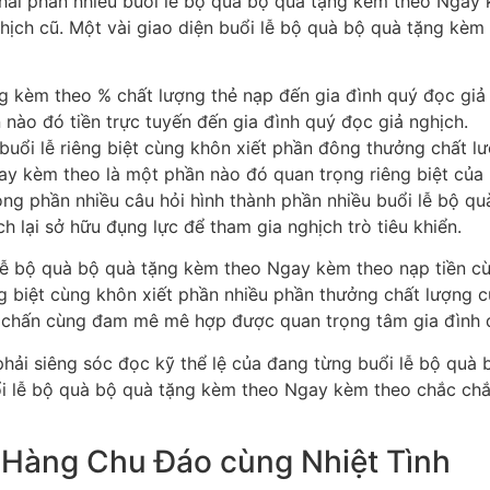
n khai phần nhiều buổi lễ bộ quà bộ quà tặng kèm theo Nga
ghịch cũ. Một vài giao diện buổi lễ bộ quà bộ quà tặng kè
ng kèm theo % chất lượng thẻ nạp đến gia đình quý đọc giả
nào đó tiền trực tuyến đến gia đình quý đọc giả nghịch.
buổi lễ riêng biệt cùng khôn xiết phần đông thưởng chất lư
ay kèm theo là một phần nào đó quan trọng riêng biệt của
ong phần nhiều câu hỏi hình thành phần nhiều buổi lễ bộ 
ch lại sở hữu đụng lực để tham gia nghịch trò tiêu khiển.
lễ bộ quà bộ quà tặng kèm theo Ngay kèm theo nạp tiền cùn
êng biệt cùng khôn xiết phần nhiều phần thưởng chất lượng
hấn chấn cùng đam mê mê hợp được quan trọng tâm gia đình 
 phải siêng sóc đọc kỹ thể lệ của đang từng buổi lễ bộ qu
uổi lễ bộ quà bộ quà tặng kèm theo Ngay kèm theo chắc ch
Hàng Chu Đáo cùng Nhiệt Tình