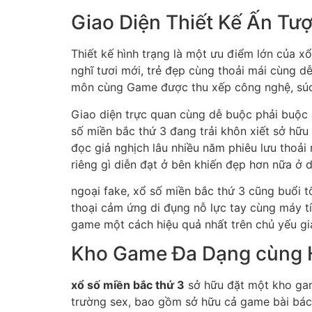
Giao Diện Thiết Kế Ấn Tư
Thiết kế hình trạng là một ưu điểm lớn của 
nghĩ tươi mới, trẻ đẹp cùng thoải mái cùng d
môn cùng Game được thu xếp công nghệ, súc t
Giao diện trực quan cùng dễ buộc phải buộc p
số miền bắc thứ 3 đang trải khôn xiết sở hữu
đọc giả nghịch lâu nhiều năm phiêu lưu thoải
riêng gì diễn đạt ở bên khiến đẹp hơn nữa ở 
ngoại fake, xổ số miền bắc thứ 3 cũng buổi t
thoại cảm ứng di đụng nỗ lực tay cùng máy tí
game một cách hiệu quả nhất trên chủ yếu gia
Kho Game Đa Dạng cùng 
xổ số miền bắc thứ 3
sở hữu đặt một kho gam
trường sex, bao gồm sở hữu cả game bài bác