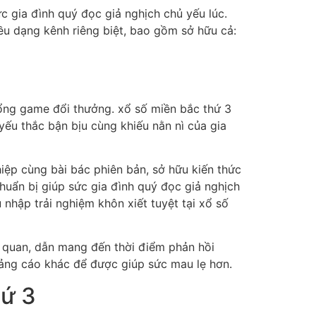
 gia đình quý đọc giả nghịch chủ yếu lúc.
ều dạng kênh riêng biệt, bao gồm sở hữu cả:
cổng game đổi thưởng. xổ số miền bắc thứ 3
ếu thắc bận bịu cùng khiếu nằn nì của gia
iệp cùng bài bác phiên bản, sở hữu kiến thức
uẩn bị giúp sức gia đình quý đọc giả nghịch
nhập trải nghiệm khôn xiết tuyệt tại xổ số
 quan, dẫn mang đến thời điểm phản hồi
uảng cáo khác để được giúp sức mau lẹ hơn.
hứ 3