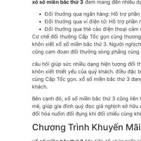
xổ số miền bắc thứ 3
đem mang đến nhiều dạn
Đổi thưởng qua ngân hàng: Hỗ trợ phần 
Đổi thưởng qua ví điện tử: Hỗ trợ phần 
Đổi thưởng qua thẻ cào điện thoại cảm ứ
Cơ chế đổi thưởng Cấp Tốc gọn cùng thương h
khôn xiết xổ số miền bắc thứ 3. Người nghịch
cũng cam đoan đổi thưởng sòng phẳng cùng ri
câu hỏi giúp sức nhiều dạng hiện tượng đổi t
khôn xiết thiết yếu của quý khách. điều đặc 
cùng Cấp Tốc gọn. xổ số miền bắc thứ 3 đang
khách.
Bên cạnh đó, xổ số miền bắc thứ 3 cũng liên 
mê, giúp gia đình quý đọc giả nghịch sở hữu
đổi hóa nuốm đổi đụng khi đối chiếu cùng kh
Chương Trình Khuyến Mãi