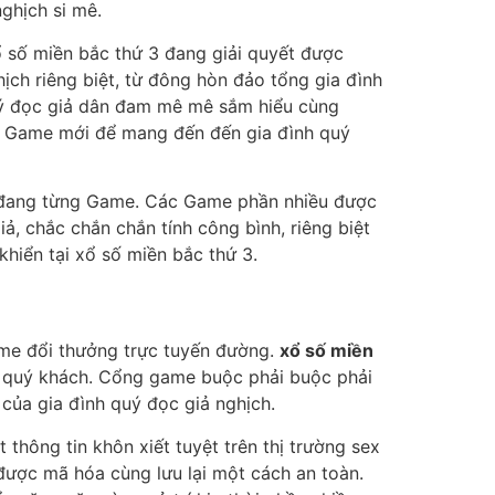
ghịch si mê.
ổ số miền bắc thứ 3 đang giải quyết được
ịch riêng biệt, từ đông hòn đảo tổng gia đình
uý đọc giả dân đam mê mê sắm hiểu cùng
ều Game mới để mang đến đến gia đình quý
ủa đang từng Game. Các Game phần nhiều được
, chắc chắn chắn tính công bình, riêng biệt
khiển tại xổ số miền bắc thứ 3.
ame đổi thưởng trực tuyến đường.
xổ số miền
a quý khách. Cổng game buộc phải buộc phải
của gia đình quý đọc giả nghịch.
hông tin khôn xiết tuyệt trên thị trường sex
 được mã hóa cùng lưu lại một cách an toàn.