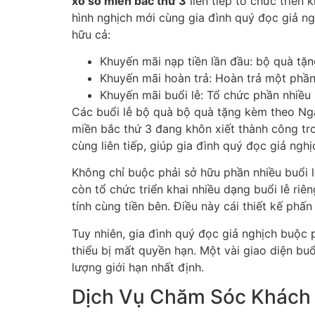
xổ số miền bắc thứ 3
liên tiếp tổ chức triể
hình nghịch mới cùng gia đình quý đọc giả n
hữu cả:
Khuyến mãi nạp tiền lần đầu: bộ quà tặ
Khuyến mãi hoàn trả: Hoàn trả một phần 
Khuyến mãi buổi lễ: Tổ chức phần nhiều 
Các buổi lễ bộ quà bộ quà tặng kèm theo Ng
miền bắc thứ 3 đang khôn xiết thành công tr
cùng liên tiếp, giúp gia đình quý đọc giả nghị
Không chỉ buộc phải sở hữu phần nhiều buổi 
còn tổ chức triển khai nhiều dạng buổi lễ ri
tính cùng tiền bên. Điều này cái thiết kế p
Tuy nhiên, gia đình quý đọc giả nghịch buộc
thiểu bị mất quyền hạn. Một vài giao diện b
lượng giới hạn nhất định.
Dịch Vụ Chăm Sóc Khách 