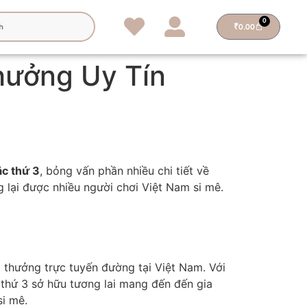
0
₹
0.00
hưởng Uy Tín
ắc thứ 3
, bỏng vấn phần nhiều chi tiết về
 lại được nhiều người chơi Việt Nam si mê.
 thưởng trực tuyến đường tại Việt Nam. Với
 thứ 3 sở hữu tương lai mang đến đến gia
si mê.