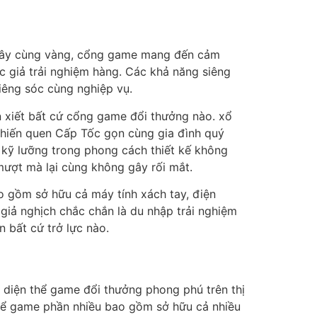
lá cây cùng vàng, cổng game mang đến cảm
c giả trải nghiệm hàng. Các khả năng siêng
iêng sóc cùng nghiệp vụ.
ôn xiết bất cứ cổng game đổi thưởng nào. xổ
 khiến quen Cấp Tốc gọn cùng gia đình quý
ự kỹ lưỡng trong phong cách thiết kế không
mượt mà lại cùng không gây rối mắt.
ao gồm sở hữu cả máy tính xách tay, điện
giả nghịch chắc chắn là du nhập trải nghiệm
 bất cứ trở lực nào.
 diện thể game đổi thưởng phong phú trên thị
hể game phần nhiều bao gồm sở hữu cả nhiều