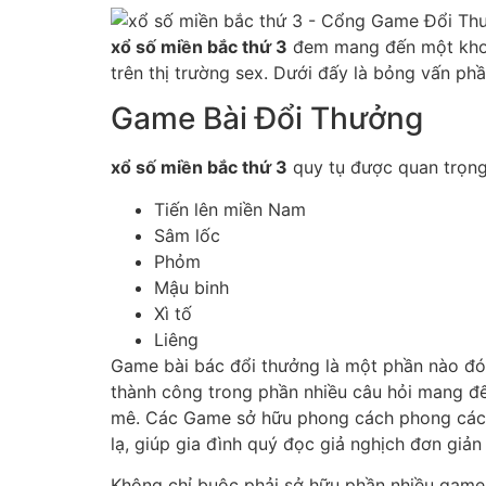
xổ số miền bắc thứ 3
đem mang đến một kho g
trên thị trường sex. Dưới đấy là bỏng vấn phầ
Game Bài Đổi Thưởng
xổ số miền bắc thứ 3
quy tụ được quan trọng
Tiến lên miền Nam
Sâm lốc
Phỏm
Mậu binh
Xì tố
Liêng
Game bài bác đổi thưởng là một phần nào đó 
thành công trong phần nhiều câu hỏi mang đế
mê. Các Game sở hữu phong cách phong cách 
lạ, giúp gia đình quý đọc giả nghịch đơn giả
Không chỉ buộc phải sở hữu phần nhiều game 