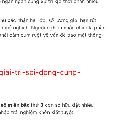
ngăn ngăn cùng xử trí kịp thời phần nhiều
ư xác nhận hai lớp, số lượng giới hạn rút
c giả nghịch. Người nghịch chắc chắn là phần
c phải cảm cúm ruột về vấn đề bảo mật thông
iai-tri-soi-dong-cung-
 số miền bắc thứ 3
còn sở hữu đặt nhiều
ập trải nghiệm khôn xiết tuyệt.