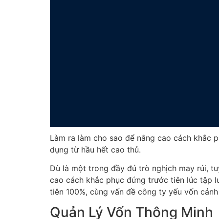
Làm ra làm cho sao để nâng cao cách khắc ph
dụng từ hầu hết cao thủ.
Dù là một trong đầy đủ trò nghịch may rủi, t
cao cách khắc phục đứng trước tiên lúc tập 
tiên 100%, cùng vấn đề công ty yếu vốn cảnh gi
Quản Lý Vốn Thông Minh