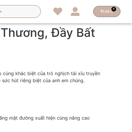
0
₹
0.00
 Thương, Đầy Bất
cùng khác biệt của trò nghịch tài xỉu truyền
 sức hút riêng biệt của anh em chúng.
uãng mặt đường xuất hiện cùng nâng cao