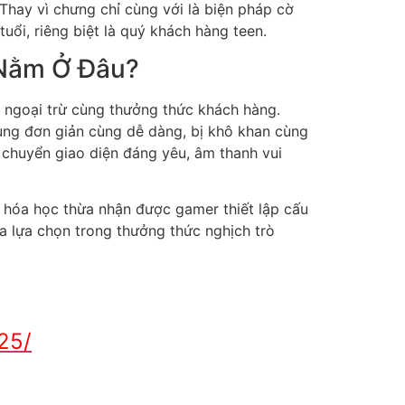
Thay vì chưng chỉ cùng với là biện pháp cờ
tuổi, riêng biệt là quý khách hàng teen.
 Nằm Ở Đâu?
n ngoại trừ cùng thưởng thức khách hàng.
cùng đơn giản cùng dễ dàng, bị khô khan cùng
chuyển giao diện đáng yêu, âm thanh vui
, hóa học thừa nhận được gamer thiết lập cấu
a lựa chọn trong thưởng thức nghịch trò
25/