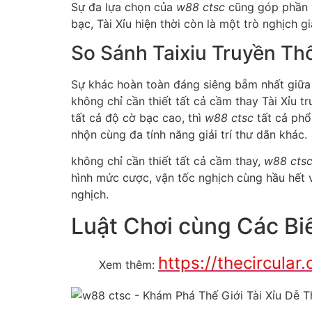
Sự đa lựa chọn của
w88 ctsc
cũng góp phần và
bạc, Tài Xỉu hiện thời còn là một trò nghịch g
So Sánh Taixiu Truyền Th
Sự khác hoàn toàn đáng siêng bẵm nhất giữa
không chỉ cần thiết tất cả cầm thay Tài Xỉu 
tất cả độ cờ bạc cao, thì
w88 ctsc
tất cả phổ
nhộn cùng đa tính năng giải trí thư dãn khác.
không chỉ cần thiết tất cả cầm thay,
w88 cts
hình mức cược, vận tốc nghịch cùng hầu hết 
nghịch.
Luật Chơi cùng Các Bi
https://thecircula
Xem thêm: