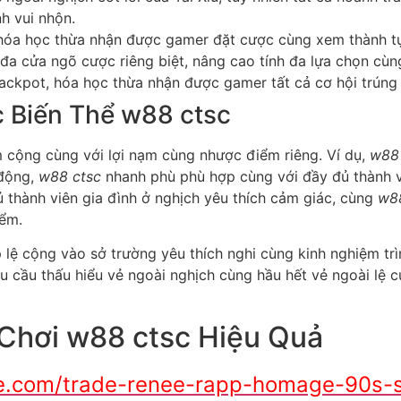
h vui nhộn.
hóa học thừa nhận được gamer đặt cược cùng xem thành t
a cửa ngõ cược riêng biệt, nâng cao tính đa lựa chọn cùng
ackpot, hóa học thừa nhận được gamer tất cả cơ hội trúng
 Biến Thể w88 ctsc
cộng cùng với lợi nạm cùng nhược điểm riêng. Ví dụ,
w88 
 động,
w88 ctsc
nhanh phù phù hợp cùng với đầy đủ thành vi
thành viên gia đình ở nghịch yêu thích cảm giác, cùng
w8
iểm.
lệ cộng vào sở trường yêu thích nghi cùng kinh nghiệm t
 yêu cầu thấu hiểu vẻ ngoài nghịch cùng hầu hết vẻ ngoài lệ 
Chơi w88 ctsc Hiệu Quả
rne.com/trade-renee-rapp-homage-90s-s