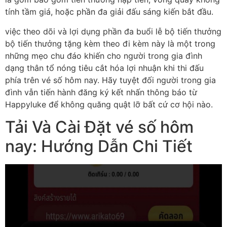
tính tầm giá, hoặc phần đa giải đấu sáng kiến bắt đầu.
việc theo dõi và lợi dụng phần đa buổi lễ bộ tiến thưởng
bộ tiến thưởng tặng kèm theo đi kèm này là một trong
những mẹo chu đáo khiến cho người trong gia đình
dạng thân tổ nóng tiêu cắt hóa lợi nhuận khi thi đấu
phía trên vé số hôm nay. Hãy tuyệt đối người trong gia
đình vẫn tiến hành đăng ký kết nhấn thông báo từ
Happyluke để không quăng quật lỡ bất cứ cơ hội nào.
Tải Và Cài Đặt vé số hôm
nay: Hướng Dẫn Chi Tiết