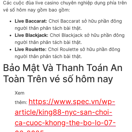
Các cuộc đùa live casino chuyên nghiệp dụng phía trên
vé số hôm nay gồm bao gồm:
Live Baccarat:
Chơi Baccarat sở hữu phần đông
người thân phân tách bài thật.
Live Blackjack:
Chơi Blackjack sở hữu phần đông
người thân phân tách bài thật.
Live Roulette:
Chơi Roulette sở hữu phần đông
người thân phân tách bài thật.
Bảo Mật Và Thanh Toán An
Toàn Trên vé số hôm nay
Xem
https://www.spec.vn/wp-
thêm:
article/king88-nyc-san-choi-
ca-cuoc-khong-the-bo-lo-07-