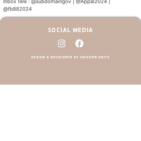
Inbox tele : @subdomaingov | @Appal2024 |
@fb882024
SOCIAL MEDIA
DESIGN & DEVELOPED BY UNICORN UNITE