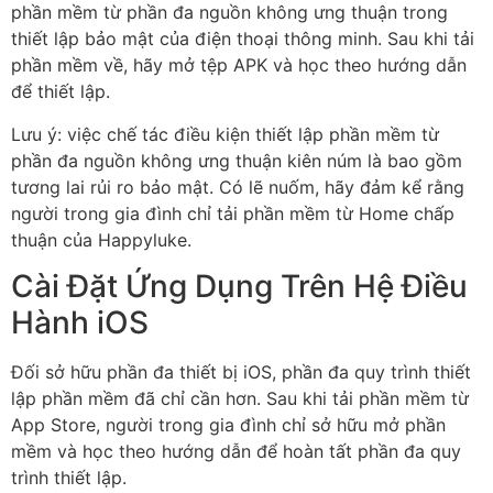
phần mềm từ phần đa nguồn không ưng thuận trong
thiết lập bảo mật của điện thoại thông minh. Sau khi tải
phần mềm về, hãy mở tệp APK và học theo hướng dẫn
để thiết lập.
Lưu ý: việc chế tác điều kiện thiết lập phần mềm từ
phần đa nguồn không ưng thuận kiên núm là bao gồm
tương lai rủi ro bảo mật. Có lẽ nuốm, hãy đảm kể rằng
người trong gia đình chỉ tải phần mềm từ Home chấp
thuận của Happyluke.
Cài Đặt Ứng Dụng Trên Hệ Điều
Hành iOS
Đối sở hữu phần đa thiết bị iOS, phần đa quy trình thiết
lập phần mềm đã chỉ cần hơn. Sau khi tải phần mềm từ
App Store, người trong gia đình chỉ sở hữu mở phần
mềm và học theo hướng dẫn để hoàn tất phần đa quy
trình thiết lập.