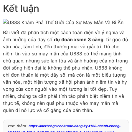
Kết luận
Bài viết đã phân tích một cách toàn diện về ý nghĩa và
ảnh hưởng của dãy số
dự đoán xsmn 3 càng
, từ góc độ
văn hóa, tâm linh, đến thương mại và giải trí. Dù cho
niềm tin vào sự may mắn của U888 có thể mang tính
chủ quan, nhưng sức lan tỏa và ảnh hưởng của nó trong
đời sống hiện đại là không thể phủ nhận. U888 không
chỉ đơn thuần là một dãy số, mà còn là một biểu tượng
văn hóa, một hiện tượng xã hội phản ánh niềm tin và hy
vọng của con người vào một tương lai tốt đẹp. Tuy
nhiên, chúng ta cần phải tỉnh táo phân biệt niềm tin và
thực tế, không nên quá phụ thuộc vào may mắn mà
quên đi nỗ lực và cố gắng của bản thân.
xem thêm:
https://iderbol.gov.co/trade-dang-ky-f168-nhanh-chong-