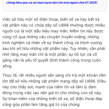
chong-hieu-qua-va-an-toan-tuyet-doi-cho-moi-nguoi-choi-07-2025/
Việc sở hữu một số điện thoại, biển số xe hay bất kỳ
vật phẩm nào có chứa dãy số U888 thường được nhiều
người coi là một dấu hiệu may mắn. Niềm tin này được
củng cố qua những câu chuyện truyền miệng, những
kinh nghiệm cá nhân về sự thành công và thịnh vượng
sau khi sở hữu những vật phẩm này. Tuy nhiên, cần phải
nhớ rằng may mắn chỉ là một phần, sự nỗ lực và cố
gắng vẫn là yếu tố quyết định thành công trong cuộc
sống.
Thực tế, rất nhiều người sẵn sàng chi trả một khoản tiền
lớn để sở hữu những vật phẩm mang dãy số U888. Điều
này cho thấy sức mạnh của niềm tin và tâm lý đám
đông trong việc tạo nên giá trị cho những con số này.
Sự khan hiếm của những biển số xe, số điện thoại đẹp
cũng góp phần làm tăng giá trị của chúng.