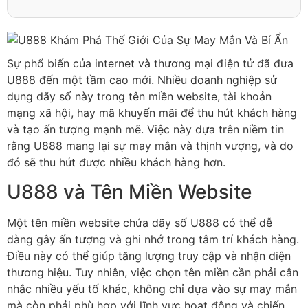
Sự phổ biến của internet và thương mại điện tử đã đưa
U888 đến một tầm cao mới. Nhiều doanh nghiệp sử
dụng dãy số này trong tên miền website, tài khoản
mạng xã hội, hay mã khuyến mãi để thu hút khách hàng
và tạo ấn tượng mạnh mẽ. Việc này dựa trên niềm tin
rằng U888 mang lại sự may mắn và thịnh vượng, và do
đó sẽ thu hút được nhiều khách hàng hơn.
U888 và Tên Miền Website
Một tên miền website chứa dãy số U888 có thể dễ
dàng gây ấn tượng và ghi nhớ trong tâm trí khách hàng.
Điều này có thể giúp tăng lượng truy cập và nhận diện
thương hiệu. Tuy nhiên, việc chọn tên miền cần phải cân
nhắc nhiều yếu tố khác, không chỉ dựa vào sự may mắn
mà còn phải phù hợp với lĩnh vực hoạt động và chiến