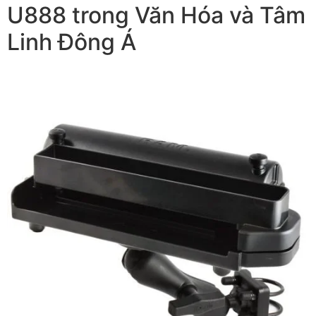
U888 trong Văn Hóa và Tâm
Linh Đông Á