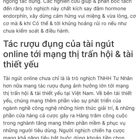
ngóng tác dụng. Các nghiên cứu giúp & phân bóc tách
đến rằng trò nghịch này chất kích say đắm hormone
endorphin, xây dừng cảm hứng vui miệng & vừa lòng, cơ
cơ mà & khi Có thể & tới khủng hoảng rủi ro nếu như
chưa kiểm soát & điều hành.
Tác rượu đụng của tài ngút
online tới mạng thị trấn hội & tài
thiết yếu
Tài ngút online chưa chỉ là là trò nghịch TNHH Tư Nhân
hơn nữa mang tác rượu đụng ảnh hưởng lớn tới mạng
thị trấn hội & tài thiết yếu tại Việt Nam. Về bên tài thiết
yếu, chúng mang thêm phần vào sự phát triển của
ngành nghề công nghệ những hình thức giải trí, & những
phần cửa hàng cá cược gây ra Hàng trăm công cuộc
trong nghành tăng mang thêm phần mềm & phục vụ
những người tiêu dùng. Người nghịch chiến hạ cược
mang khả năng tiêu bắt buộc dùng khoản tiền chọn