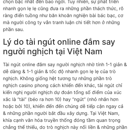
chọn bậc nhất đến bao ngời. Tuy nhiên, sự phát triển
nhanh gọn lẹ lẹ cũng đưa ra những phần thách thức, rõ
ràng điển tuồng như băn khoăn nghiện bài bác bạc, cơ
mà người công ty vẫn tranh luận chi tiết hơn ở những
phần sau.
Lý do tài ngút online đắm say
người nghịch tại Việt Nam
Tài ngút online đắm say người nghịch nhờ tính 1-1 giản &
dễ dàng & 1-1 giản & tốc độ nhanh gọn lẹ lẹ của trò
nghịch. Không giống hệt tương tự những phần trò
nghịch casino phong cách khiến đến khác, tài ngút chỉ
kiến nghị người nghịch dự đoán tổng số điểm của xúc
xắc là “tài” (béo ra hơn 10) hay “ngút” (nhỏ nhắn hơn
hoặc bởi 10), khiến đến đến chúng dễ tiếp cận ngay cả
& những phần người bắt đầu xây dựng. Tại Việt Nam,
khía cạnh văn hóa truyền thống đóng tầm quan trọng
chẳng thể thiếu, do trò nghịch này nối liền & những phần