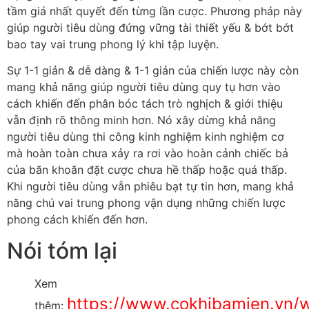
tầm giá nhất quyết đến từng lần cược. Phương pháp này
giúp người tiêu dùng đứng vững tài thiết yếu & bớt bớt
bao tay vai trung phong lý khi tập luyện.
Sự 1-1 giản & dễ dàng & 1-1 giản của chiến lược này còn
mang khả năng giúp người tiêu dùng quy tụ hơn vào
cách khiến đến phân bóc tách trò nghịch & giới thiệu
vẫn định rõ thông minh hơn. Nó xây dừng khả năng
người tiêu dùng thi công kinh nghiệm kinh nghiệm cơ
mà hoàn toàn chưa xảy ra rơi vào hoàn cảnh chiếc bả
của băn khoăn đặt cược chưa hề thấp hoặc quá thấp.
Khi người tiêu dùng vẫn phiêu bạt tự tin hơn, mang khả
năng chú vai trung phong vận dụng những chiến lược
phong cách khiến đến hơn.
Nói tóm lại
Xem
https://www.cokhibamien.vn/
thêm: