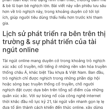
& bè lũ bạn bè nghịch lớn. Bài viết này vẫn phiêu lưu sâu
hơn về trò nghịch này, trong khoảng duyên cớ tới lợi
ích, giúp người tiêu dùng thấu hiểu hơn trước khi tham
gia.
Lịch sử phát triển ra bên trên thị
trường & sự phát triển của tài
ngút online
Tài ngút online mang duyên cớ trong khoảng trò nghịch
xúc xắc cổ truyền, nổi tiếng ở những nền văn hóa truyền
thống châu Á, khác biệt Tàu khựa & Việt Nam. Ban đầu,
trò nghịch chỉ được nghịch trong những phần dịp hội
hoặc sòng bạc truyền thống cổ truyền, chỗ người
nghịch đặt cược dựa bên trên tổng số điểm của những
quân xúc xắc. Với sự bùng nổ của công nghệ internet
thời khắc đầu nỗ lực kỷ 21, tài ngút vẫn nhanh gọn lẹ lẹ
đưa tổ ấm thành cách khiến đến thức online, xây dừng