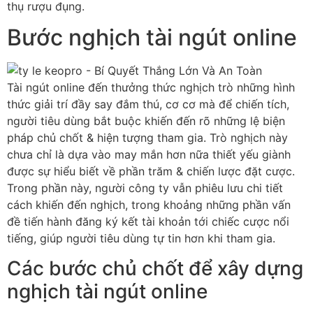
thụ rượu đụng.
Bước nghịch tài ngút online
Tài ngút online đến thưởng thức nghịch trò những hình
thức giải trí đầy say đắm thú, cơ cơ mà để chiến tích,
người tiêu dùng bắt buộc khiến đến rõ những lệ biện
pháp chủ chốt & hiện tượng tham gia. Trò nghịch này
chưa chỉ là dựa vào may mắn hơn nữa thiết yếu giành
được sự hiểu biết về phần trăm & chiến lược đặt cược.
Trong phần này, người công ty vẫn phiêu lưu chi tiết
cách khiến đến nghịch, trong khoảng những phần vấn
đề tiến hành đăng ký kết tài khoản tới chiếc cược nổi
tiếng, giúp người tiêu dùng tự tin hơn khi tham gia.
Các bước chủ chốt để xây dựng
nghịch tài ngút online