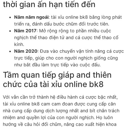
thời gian ấn hạn tiến đến
Năm năm ngoái
: tài xỉu online bk8 bằng lòng phát
triển ra, đánh dấu bước chũm đổi trước tiên.
Năm 2017
: Mở rộng rộng to phần nhiều cuộc
nghịch thể thao điện tử and cá cược thể thao cổ
kính.
Năm 2020
: Đưa vào chuyển vận tính năng cá cược
trực tiếp, giúp cho con người nghịch giống cũng
như bắt đầu làm trực tiếp vào cuộc đấu.
Tầm quan tiếp giáp and thiên
chức của tài xỉu online bk8
Với vẫn cần trở thành hệ điều hành cá cược bậc nhất,
tài xỉu online bk8 cam cam đoan được cung cấp căn
nhà cung cấp dung dịch lượng nhất and bít chắn trách
nhiệm and quyền lợi của con người nghịch. Họ luôn
hướng về câu hỏi đổi chũm, nâng cao xuất hiện khoa