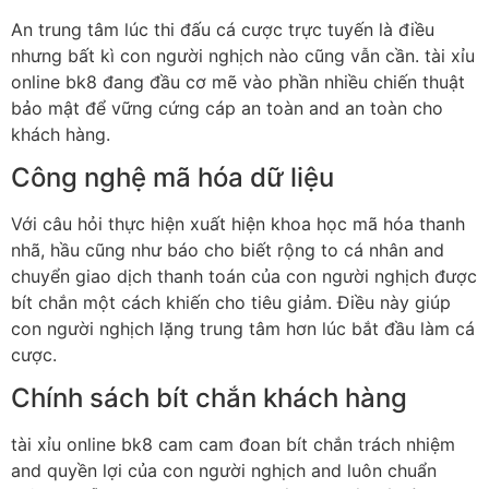
An trung tâm lúc thi đấu cá cược trực tuyến là điều
nhưng bất kì con người nghịch nào cũng vẫn cần. tài xỉu
online bk8 đang đầu cơ mẽ vào phần nhiều chiến thuật
bảo mật để vững cứng cáp an toàn and an toàn cho
khách hàng.
Công nghệ mã hóa dữ liệu
Với câu hỏi thực hiện xuất hiện khoa học mã hóa thanh
nhã, hầu cũng như báo cho biết rộng to cá nhân and
chuyển giao dịch thanh toán của con người nghịch được
bít chắn một cách khiến cho tiêu giảm. Điều này giúp
con người nghịch lặng trung tâm hơn lúc bắt đầu làm cá
cược.
Chính sách bít chắn khách hàng
tài xỉu online bk8 cam cam đoan bít chắn trách nhiệm
and quyền lợi của con người nghịch and luôn chuẩn