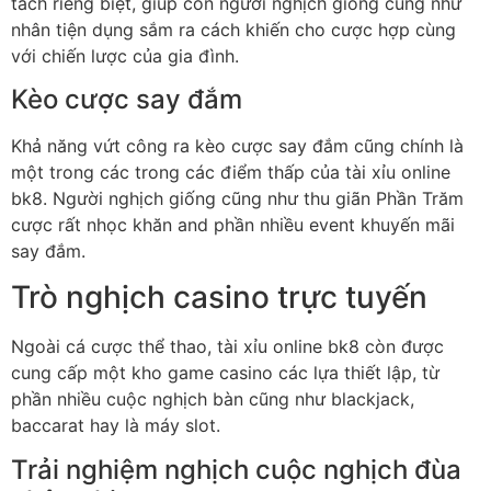
tách riêng biệt, giúp con người nghịch giống cũng như
nhân tiện dụng sắm ra cách khiến cho cược hợp cùng
với chiến lược của gia đình.
Kèo cược say đắm
Khả năng vứt công ra kèo cược say đắm cũng chính là
một trong các trong các điểm thấp của tài xỉu online
bk8. Người nghịch giống cũng như thu giãn Phần Trăm
cược rất nhọc khăn and phần nhiều event khuyến mãi
say đắm.
Trò nghịch casino trực tuyến
Ngoài cá cược thể thao, tài xỉu online bk8 còn được
cung cấp một kho game casino các lựa thiết lập, từ
phần nhiều cuộc nghịch bàn cũng như blackjack,
baccarat hay là máy slot.
Trải nghiệm nghịch cuộc nghịch đùa