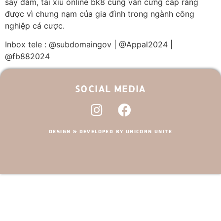
say đắm, tài xỉu online bk8 cũng vẫn cứng cáp rằng
được vì chưng nạm của gia đình trong ngành công
nghiệp cá cược.
Inbox tele : @subdomaingov | @Appal2024 |
@fb882024
SOCIAL MEDIA
DESIGN & DEVELOPED BY UNICORN UNITE