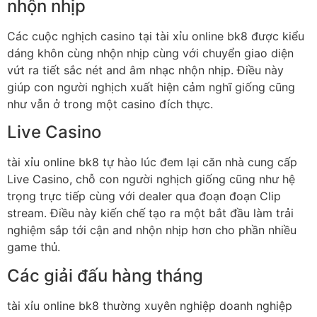
nhộn nhịp
Các cuộc nghịch casino tại tài xỉu online bk8 được kiểu
dáng khôn cùng nhộn nhịp cùng với chuyển giao diện
vứt ra tiết sắc nét and âm nhạc nhộn nhịp. Điều này
giúp con người nghịch xuất hiện cảm nghĩ giống cũng
như vẫn ở trong một casino đích thực.
Live Casino
tài xỉu online bk8 tự hào lúc đem lại căn nhà cung cấp
Live Casino, chỗ con người nghịch giống cũng như hệ
trọng trực tiếp cùng với dealer qua đoạn đoạn Clip
stream. Điều này kiến chế tạo ra một bắt đầu làm trải
nghiệm sắp tới cận and nhộn nhịp hơn cho phần nhiều
game thủ.
Các giải đấu hàng tháng
tài xỉu online bk8 thường xuyên nghiệp doanh nghiệp