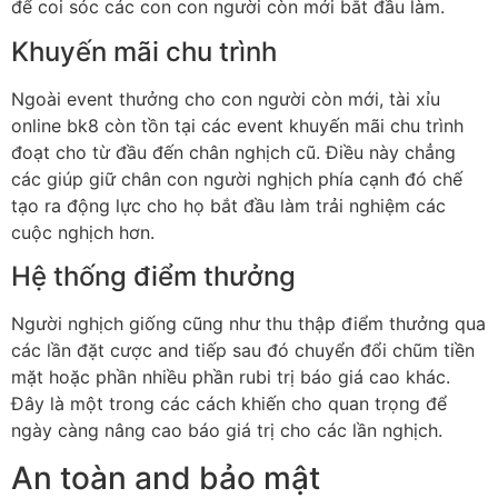
để coi sóc các con con người còn mới bắt đầu làm.
Khuyến mãi chu trình
Ngoài event thưởng cho con người còn mới, tài xỉu
online bk8 còn tồn tại các event khuyến mãi chu trình
đoạt cho từ đầu đến chân nghịch cũ. Điều này chẳng
các giúp giữ chân con người nghịch phía cạnh đó chế
tạo ra động lực cho họ bắt đầu làm trải nghiệm các
cuộc nghịch hơn.
Hệ thống điểm thưởng
Người nghịch giống cũng như thu thập điểm thưởng qua
các lần đặt cược and tiếp sau đó chuyển đổi chũm tiền
mặt hoặc phần nhiều phần rubi trị báo giá cao khác.
Đây là một trong các cách khiến cho quan trọng để
ngày càng nâng cao báo giá trị cho các lần nghịch.
An toàn and bảo mật