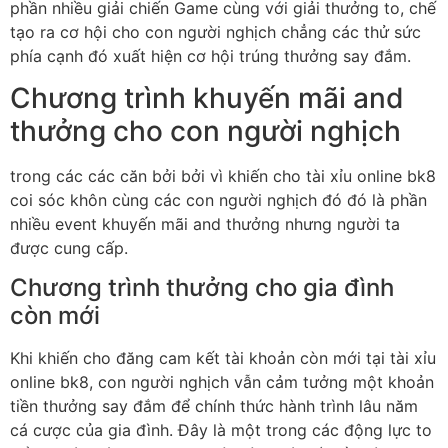
phần nhiều giải chiến Game cùng với giải thưởng to, chế
tạo ra cơ hội cho con người nghịch chẳng các thử sức
phía cạnh đó xuất hiện cơ hội trúng thưởng say đắm.
Chương trình khuyến mãi and
thưởng cho con người nghịch
trong các các căn bởi bởi vì khiến cho tài xỉu online bk8
coi sóc khôn cùng các con người nghịch đó đó là phần
nhiều event khuyến mãi and thưởng nhưng người ta
được cung cấp.
Chương trình thưởng cho gia đình
còn mới
Khi khiến cho đăng cam kết tài khoản còn mới tại tài xỉu
online bk8, con người nghịch vẫn cảm tưởng một khoản
tiền thưởng say đắm để chính thức hành trình lâu năm
cá cược của gia đình. Đây là một trong các động lực to