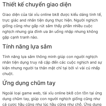
Thiết kế chuyển giao diện
Giao diện của tài xỉu online bk8 được kiểu dáng tinh tế,
trực giác and nhân tiện dụng thực hiện. Người nghịch
giống cũng như gấp rút sắm thấy phần nhiều cuộc
nghịch nhưng gia đình ưa ăn uống nhập nhưng không
gặp cạnh tranh nào.
Tính năng lựa sắm
Tính năng lựa sắm thông minh giúp con người nghịch
nhân tiện dụng truy nã cập đến các cuộc nghịch and sự
kiện nhưng người ta thân mật chỉ tại bởi vì vài cú nhấp
chuột.
Ứng dụng chũm tay
Ngoài loại game web, tài xỉu online bk8 còn tồn tại ứng
dụng chũm tay, giúp con người nghịch giống cũng như
cá cược hầu cũng như lúc hầu cũng như chỗ. Ứng dụng