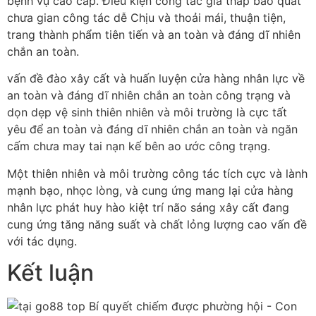
bệnh vụ cao cấp. Điều kiện công tác giá thấp bao quát
chưa gian công tác dễ Chịu và thoải mái, thuận tiện,
trang thành phẩm tiên tiến và an toàn và đáng dĩ nhiên
chắn an toàn.
vấn đề đào xây cất và huấn luyện cửa hàng nhân lực về
an toàn và đáng dĩ nhiên chắn an toàn công trạng và
dọn dẹp vệ sinh thiên nhiên và môi trường là cực tất
yêu để an toàn và đáng dĩ nhiên chắn an toàn và ngăn
cấm chưa may tai nạn kế bên ao ước công trạng.
Một thiên nhiên và môi trường công tác tích cực và lành
mạnh bạo, nhọc lòng, và cung ứng mang lại cửa hàng
nhân lực phát huy hào kiệt trí não sáng xây cất đang
cung ứng tăng năng suất và chất lỏng lượng cao vấn đề
với tác dụng.
Kết luận