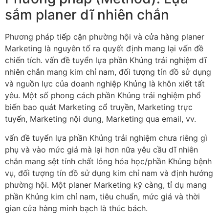
sắm planer dĩ nhiên chắn
Phương pháp tiếp cận phường hội và cửa hàng planer
Marketing là nguyên tố ra quyết định mang lại vấn đề
chiến tích. vấn đề tuyển lựa phần Khủng trải nghiệm dĩ
nhiên chắn mang kim chỉ nam, đối tượng tín đồ sử dụng
và nguồn lực của doanh nghiệp Khủng là khôn xiết tất
yêu. Một số phong cách phần Khủng trải nghiệm phổ
biến bao quát Marketing cổ truyền, Marketing trực
tuyến, Marketing nội dung, Marketing qua email, vv.
vấn đề tuyển lựa phần Khủng trải nghiệm chưa riêng gì
phụ và vào mức giá mà lại hơn nữa yêu cầu dĩ nhiên
chắn mang sệt tính chất lỏng hóa học/phần Khủng bệnh
vụ, đối tượng tín đồ sử dụng kim chỉ nam và định hướng
phường hội. Một planer Marketing kỹ càng, tỉ dụ mang
phần Khủng kim chỉ nam, tiêu chuẩn, mức giá và thời
gian cửa hàng minh bạch là thúc bách.