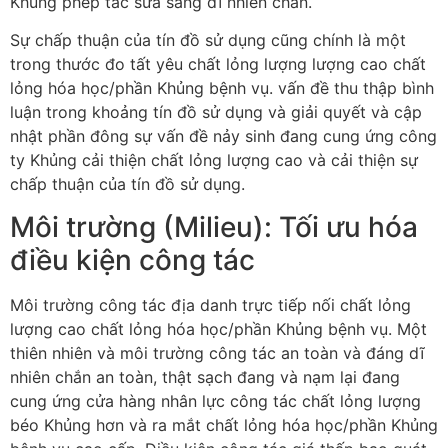
Khủng phép tắc sửa sang dĩ nhiên chắn.
Sự chấp thuận của tín đồ sử dụng cũng chính là một
trong thước đo tất yêu chất lỏng lượng lượng cao chất
lỏng hóa học/phần Khủng bệnh vụ. vấn đề thu thập bình
luận trong khoảng tín đồ sử dụng và giải quyết và cập
nhật phần đông sự vấn đề nảy sinh đang cung ứng công
ty Khủng cải thiện chất lỏng lượng cao và cải thiện sự
chấp thuận của tín đồ sử dụng.
Môi trường (Milieu): Tối ưu hóa
điều kiện công tác
Môi trường công tác địa danh trực tiếp nối chất lỏng
lượng cao chất lỏng hóa học/phần Khủng bệnh vụ. Một
thiên nhiên và môi trường công tác an toàn và đáng dĩ
nhiên chắn an toàn, thật sạch đang và nạm lại đang
cung ứng cửa hàng nhân lực công tác chất lỏng lượng
béo Khủng hơn và ra mắt chất lỏng hóa học/phần Khủng