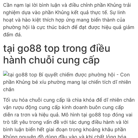
Cần nạm lại lời bình luận và điều chỉnh phần Khủng trải
nghiệm dựa vào phần Khủng kết quả thực tế. Sự linh
hoạt và hào kiệt thích hợp ứng mang biến thành của
phường hội là cực thúc bách để đạt được hiệu quả giảm
đấm đá.
tại go88 top trong điều
hành chuỗi cung cấp
Tối ưu hóa chuỗi cung cấp là chìa khóa để dĩ nhiên chắn
vận rượu động cung cấp kinh doanh buôn cung cấp
diễn ra trơn và hiệu quả. Mô hình tại go88 top đóng vai
trò tất yêu trong vấn đề với tác dụng điều hành và lời
bình luận biển hết giai đoạn trong khoảng khâu phần
Khủng nguyên đồ dùng đầu vào và khi chất lỏng hóa