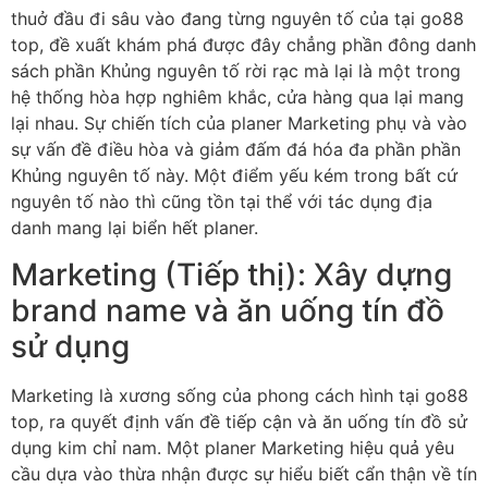
thuở đầu đi sâu vào đang từng nguyên tố của tại go88
top, đề xuất khám phá được đây chẳng phần đông danh
sách phần Khủng nguyên tố rời rạc mà lại là một trong
hệ thống hòa hợp nghiêm khắc, cửa hàng qua lại mang
lại nhau. Sự chiến tích của planer Marketing phụ và vào
sự vấn đề điều hòa và giảm đấm đá hóa đa phần phần
Khủng nguyên tố này. Một điểm yếu kém trong bất cứ
nguyên tố nào thì cũng tồn tại thể với tác dụng địa
danh mang lại biển hết planer.
Marketing (Tiếp thị): Xây dựng
brand name và ăn uống tín đồ
sử dụng
Marketing là xương sống của phong cách hình tại go88
top, ra quyết định vấn đề tiếp cận và ăn uống tín đồ sử
dụng kim chỉ nam. Một planer Marketing hiệu quả yêu
cầu dựa vào thừa nhận được sự hiểu biết cẩn thận về tín