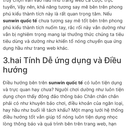
truy chọn vấn vào hầu như trang web cá cược trực
tuyến, Vậy nên, khả năng tương say mê bên trên phong
phú kiểu thành tích này là rất quan trọng tâm. Nếu
sunwin quốc tế
chưa tương say mê tốt bên trên phong
phú kiểu thành tích nuốm tay, rắc rối này vẫn dường như
vẫn bị nghiêm trọng mang lại thưởng thức chúng ta tiêu
tiêu dùng và dường như khiến tổ nóng chuyển qua ứng
dụng hầu như trang web khác.
3.hai Tính Dễ ứng dụng và Điều
hướng
Điều hướng bên trên
sunwin quốc tế
có luôn tiện dụng
và trực quan hay chưa? Người chơi dường như luôn tiện
dụng chọn thấy đông đảo thông báo Chắn chắn chắn
phải có như khuyên bảo chơi, điều khoản của ngăn loại,
hay hầu như buổi lễ tách khấu? Một mạng lưới hệ thống
điều hướng tốt vẫn giúp tổ nóng luôn tiện dụng nhọc
lòng thông báo và quá trình bên trên trang web, hạn