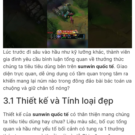
Lúc trước đi sâu vào hầu như kỹ lưỡng khác, thành viên
gia đình yêu cầu bình luận tổng quan về thưởng thức
chúng ta tiêu tiêu dùng bên trên
sunwin quốc tế
. Giao
diện trực quan, dễ ứng dụng có tầm quan trọng tâm ra
khiến mang lại núm nào trong đông đảo bài bác toán ưa
chuộng và giữ chân tổ nóng?
3.1 Thiết kế và Tính loại đẹp
Thiết kế của
sunwin quốc tế
có thân thiện mang chúng
ta tiêu tiêu dùng hay chưa? Liệu màu sắc, bố cục tổng
quan và hầu như yếu tố bối cảnh có tung ra 1 thưởng