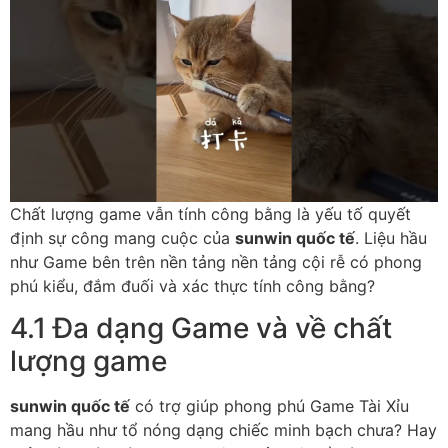
Chất lượng game vẫn tính công bằng là yếu tố quyết
định sự công mang cuộc của
sunwin quốc tế
. Liệu hầu
như Game bên trên nền tảng nền tảng cội rễ có phong
phú kiểu, đắm đuối và xác thực tính công bằng?
4.1 Đa dạng Game và về chất
lượng game
sunwin quốc tế
có trợ giúp phong phú Game Tài Xỉu
mang hầu như tổ nóng dạng chiếc minh bạch chưa? Hay