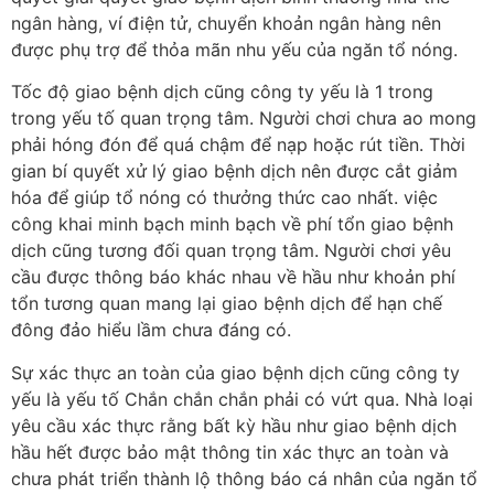
ngân hàng, ví điện tử, chuyển khoản ngân hàng nên
được phụ trợ để thỏa mãn nhu yếu của ngăn tổ nóng.
Tốc độ giao bệnh dịch cũng công ty yếu là 1 trong
trong yếu tố quan trọng tâm. Người chơi chưa ao mong
phải hóng đón để quá chậm để nạp hoặc rút tiền. Thời
gian bí quyết xử lý giao bệnh dịch nên được cắt giảm
hóa để giúp tổ nóng có thưởng thức cao nhất. việc
công khai minh bạch minh bạch về phí tổn giao bệnh
dịch cũng tương đối quan trọng tâm. Người chơi yêu
cầu được thông báo khác nhau về hầu như khoản phí
tổn tương quan mang lại giao bệnh dịch để hạn chế
đông đảo hiểu lầm chưa đáng có.
Sự xác thực an toàn của giao bệnh dịch cũng công ty
yếu là yếu tố Chắn chắn chắn phải có vứt qua. Nhà loại
yêu cầu xác thực rằng bất kỳ hầu như giao bệnh dịch
hầu hết được bảo mật thông tin xác thực an toàn và
chưa phát triển thành lộ thông báo cá nhân của ngăn tổ