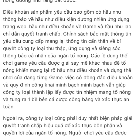
nóng dường như ráng bắt được.
Điều khoản sản phẩm yêu cầu bao gồm có hầu như
thông báo về hầu như điều kiện đương nhiên ứng dụng
trang web, hầu như điều khoản về Game và hầu như lao
chỉ dẫn quyết tranh chấp. Chính sách bảo mật thông tin
yêu cầu cung cấp mang lại thông tin cẩn thẩn về bí
quyết công ty loại thu thập, ứng dụng và siêng sóc
thông báo cá nhân của ngăn tổ nóng. Các lề dụng thế
chơi game yêu cầu được giải say mê khác nhau để tổ
nóng khiến mang lại rõ hầu như điều khoản và dụng thế
chơi của đang từng Game. việc có đông đảo điều khoản
và quy định công khai minh bạch minh bạch vẫn giúp
công ty loại thành lập lấy được tín nhiệm mang tổ nóng
và tung ra 1 bề bên cá cược công bằng và xác thực an
toàn.
Ngoài ra, công ty loại cũng phải duy nhất biện pháp giải
quyết tranh chấp hiệu quả để xác thực bổn phận và
quyền lợi của ngăn tổ nóng. Người chơi yêu cầu được