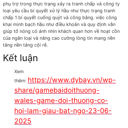
phụ trợ trong thực trạng xảy ra tranh chấp và công ty
loại yêu cầu bí quyết xử lý hầu như thực trạng tranh
chấp 1 bí quyết cuống quýt và công bằng. việc công
khai minh bạch hầu như điều khoản và quy định vẫn
giúp tổ nóng có ánh nhìn khách quan hơn về hoạt cồn
của ngăn loại và nâng cao cường lòng tin mang nền
tảng nền tảng cội rễ.
Kết luận
Xem
https://www.dybay.vn/wp-
thêm:
share/gamebaidoithuong-
wales-game-doi-thuong-co-
hoi-lam-giau-bat-ngo-23-06-
2025