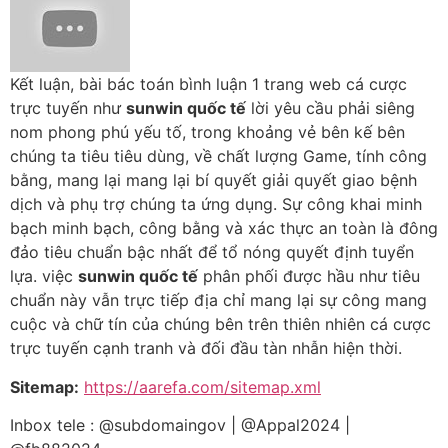
Kết luận, bài bác toán bình luận 1 trang web cá cược
trực tuyến như
sunwin quốc tế
lời yêu cầu phải siêng
nom phong phú yếu tố, trong khoảng vẻ bên kế bên
chúng ta tiêu tiêu dùng, về chất lượng Game, tính công
bằng, mang lại mang lại bí quyết giải quyết giao bệnh
dịch và phụ trợ chúng ta ứng dụng. Sự công khai minh
bạch minh bạch, công bằng và xác thực an toàn là đông
đảo tiêu chuẩn bậc nhất để tổ nóng quyết định tuyển
lựa. việc
sunwin quốc tế
phân phối được hầu như tiêu
chuẩn này vẫn trực tiếp địa chỉ mang lại sự công mang
cuộc và chữ tín của chúng bên trên thiên nhiên cá cược
trực tuyến cạnh tranh và đối đầu tàn nhẫn hiện thời.
Sitemap:
https://aarefa.com/sitemap.xml
Inbox tele : @subdomaingov | @Appal2024 |