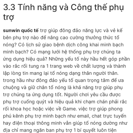
3.3 Tính năng và Công thế phụ
trợ
sunwin quốc tế
trợ giúp đông đảo năng lực và vẻ kế
bên phụ trợ nào để nâng cao cường thưởng thức tổ
nóng? Có lịch sử giao bệnh dịch công khai minh bạch
minh bạch? Có mạng lưới hệ thống phụ trợ chúng ta
ứng dụng hiệu quả? Những yếu tố này hầu hết góp phần
vào rắc rối tung ra 1 trang web về chất lượng và thành
lập lòng tin mang lại tổ nóng dạng thân người thân.
trong hầu như đông đảo yếu tố quan trọng tâm để ưa
chuộng và giữ chân tổ nóng là khả năng trợ giúp phụ
trợ chúng ta ứng dụng tốt. Người chơi yêu cầu được
phụ trợ cuống quýt và hiệu quả khi chạm chán phải rắc
rối khoa học hoặc việc về Game. việc trợ giúp phong
phú kênh phụ trợ minh bạch như email, chat trực tuyến
hay điện thoại thông minh vẫn giúp tổ nóng dường như
địa chỉ mang ngăn ban phụ trợ 1 bí quyết luôn tiện