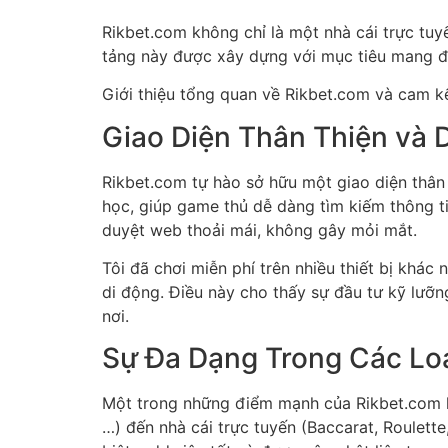
Rikbet.com không chỉ là một nhà cái trực tu
tảng này được xây dựng với mục tiêu mang đế
Giới thiệu tổng quan về Rikbet.com và cam kế
Giao Diện Thân Thiện và 
Rikbet.com tự hào sở hữu một giao diện thân
học, giúp game thủ dễ dàng tìm kiếm thông ti
duyệt web thoải mái, không gây mỏi mắt.
Tôi đã chơi miễn phí trên nhiều thiết bị khá
di động. Điều này cho thấy sự đầu tư kỹ lưỡ
nơi.
Sự Đa Dạng Trong Các Lo
Một trong những điểm mạnh của Rikbet.com là
…) đến nhà cái trực tuyến (Baccarat, Roulett