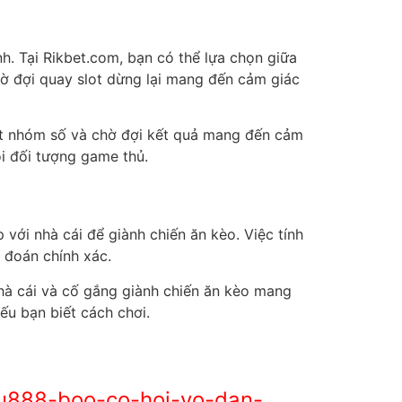
h. Tại Rikbet.com, bạn có thể lựa chọn giữa
ờ đợi quay slot dừng lại mang đến cảm giác
một nhóm số và chờ đợi kết quả mang đến cảm
ọi đối tượng game thủ.
p với nhà cái để giành chiến ăn kèo. Việc tính
n đoán chính xác.
nhà cái và cố gắng giành chiến ăn kèo mang
ếu bạn biết cách chơi.
s-u888-boo-co-hoi-vo-dan-