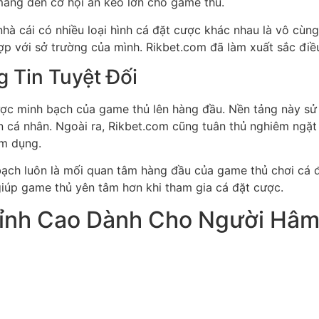
 mang đến cơ hội ăn kèo lớn cho game thủ.
nhà cái có nhiều loại hình cá đặt cược khác nhau là vô cù
ợp với sở trường của mình. Rikbet.com đã làm xuất sắc điề
 Tin Tuyệt Đối
ược minh bạch của game thủ lên hàng đầu. Nền tảng này s
in cá nhân. Ngoài ra, Rikbet.com cũng tuân thủ nghiêm ngặ
ạm dụng.
 bạch luôn là mối quan tâm hàng đầu của game thủ chơi cá 
giúp game thủ yên tâm hơn khi tham gia cá đặt cược.
Đỉnh Cao Dành Cho Người Hâ