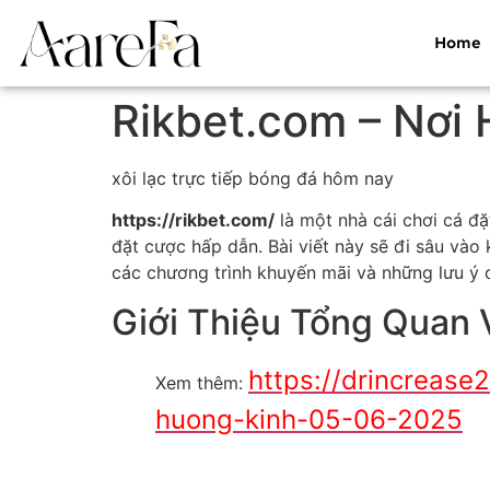
Home
Rikbet.com – Nơi
xôi lạc trực tiếp bóng đá hôm nay
https://rikbet.com/
là một nhà cái chơi cá đặ
đặt cược hấp dẫn. Bài viết này sẽ đi sâu vào
các chương trình khuyến mãi và những lưu ý q
Giới Thiệu Tổng Quan 
https://drincrease
Xem thêm:
huong-kinh-05-06-2025