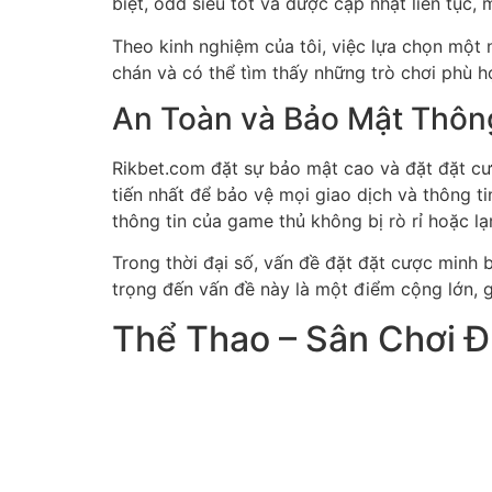
biệt, odd siêu tốt và được cập nhật liên tục,
Theo kinh nghiệm của tôi, việc lựa chọn một 
chán và có thể tìm thấy những trò chơi phù h
An Toàn và Bảo Mật Thông
Rikbet.com đặt sự bảo mật cao và đặt đặt c
tiến nhất để bảo vệ mọi giao dịch và thông t
thông tin của game thủ không bị rò rỉ hoặc l
Trong thời đại số, vấn đề đặt đặt cược minh
trọng đến vấn đề này là một điểm cộng lớn, 
Thể Thao – Sân Chơi 