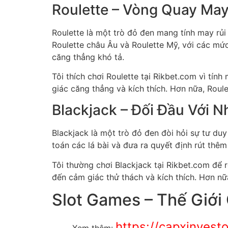
Roulette – Vòng Quay Ma
Roulette là một trò đỏ đen mang tính may rủi
Roulette châu Âu và Roulette Mỹ, với các mứ
căng thẳng khó tả.
Tôi thích chơi Roulette tại Rikbet.com vì tí
giác căng thẳng và kích thích. Hơn nữa, Roul
Blackjack – Đối Đầu Với N
Blackjack là một trò đỏ đen đòi hỏi sự tư duy 
toán các lá bài và đưa ra quyết định rút thê
Tôi thường chơi Blackjack tại Rikbet.com để 
đến cảm giác thử thách và kích thích. Hơn nữa
Slot Games – Thế Giới 
https://capxinvest