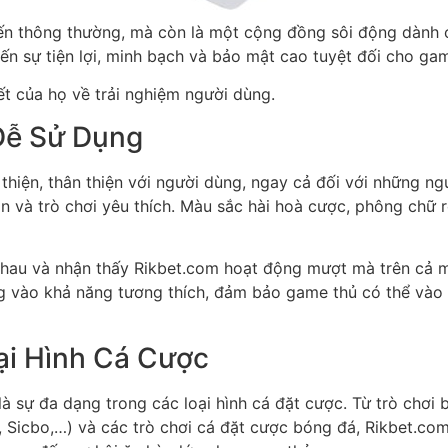
yến thông thường, mà còn là một cộng đồng sôi động dành 
n sự tiện lợi, minh bạch và bảo mật cao tuyệt đối cho gam
t của họ về trải nghiệm người dùng.
Dễ Sử Dụng
 thiện, thân thiện với người dùng, ngay cả đối với những 
n và trò chơi yêu thích. Màu sắc hài hoà cược, phông chữ 
c nhau và nhận thấy Rikbet.com hoạt động mượt mà trên cả m
ng vào khả năng tương thích, đảm bảo game thủ có thể vào
ại Hình Cá Cược
 sự đa dạng trong các loại hình cá đặt cược. Từ trò chơi 
e, Sicbo,…) và các trò chơi cá đặt cược bóng đá, Rikbet.c