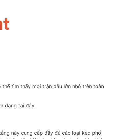
 thể tìm thấy mọi trận đấu lớn nhỏ trên toàn
a dạng tại đây.
 tảng này cung cấp đầy đủ các loại kèo phổ