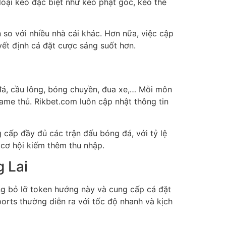
loại kèo đặc biệt như kèo phạt góc, kèo thẻ
so với nhiều nhà cái khác. Hơn nữa, việc cập
yết định cá đặt cược sáng suốt hơn.
đá, cầu lông, bóng chuyền, đua xe,… Mỗi môn
ame thủ. Rikbet.com luôn cập nhật thông tin
 cấp đầy đủ các trận đấu bóng đá, với tỷ lệ
 cơ hội kiếm thêm thu nhập.
 Lai
ông bỏ lỡ token hướng này và cung cấp cá đặt
orts thường diễn ra với tốc độ nhanh và kịch