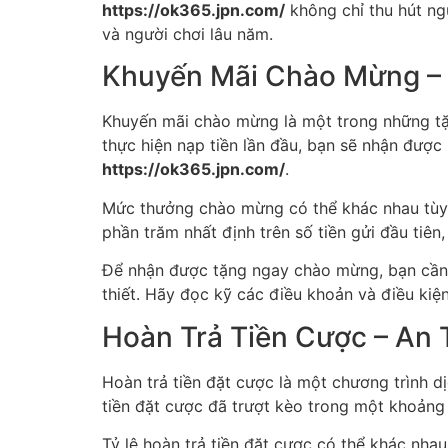
https://ok365.jpn.com/
không chỉ thu hút ng
và người chơi lâu năm.
Khuyến Mãi Chào Mừng – 
Khuyến mãi chào mừng là một trong những tặ
thực hiện nạp tiền lần đầu, bạn sẽ nhận được
https://ok365.jpn.com/
.
Mức thưởng chào mừng có thể khác nhau tùy 
phần trăm nhất định trên số tiền gửi đầu tiê
Để nhận được tặng ngay chào mừng, bạn cần ph
thiết. Hãy đọc kỹ các điều khoản và điều kiệ
Hoàn Trả Tiền Cược – An
Hoàn trả tiền đặt cược là một chương trình 
tiền đặt cược đã trượt kèo trong một khoảng 
Tỷ lệ hoàn trả tiền đặt cược có thể khác nha