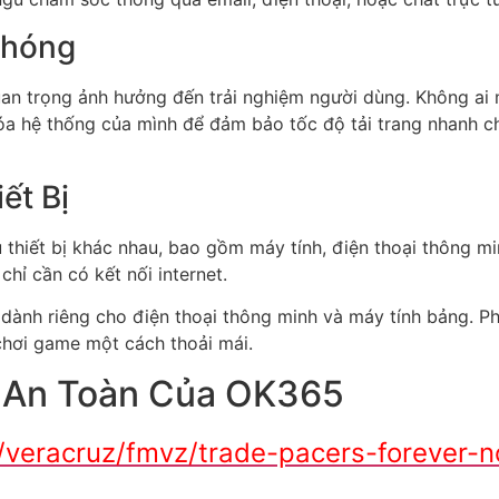
Chóng
uan trọng ảnh hưởng đến trải nghiệm người dùng. Không ai
óa hệ thống của mình để đảm bảo tốc độ tải trang nhanh chó
ết Bị
u thiết bị khác nhau, bao gồm máy tính, điện thoại thông m
chỉ cần có kết nối internet.
dành riêng cho điện thoại thông minh và máy tính bảng. Ph
chơi game một cách thoải mái.
à An Toàn Của OK365
/veracruz/fmvz/trade-pacers-forever-