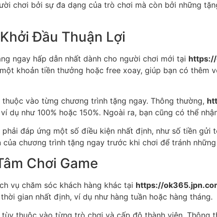
ười chơi bởi sự đa dạng của trò chơi mà còn bởi những tặ
Khởi Đầu Thuận Lợi
ng ngay hấp dẫn nhất dành cho người chơi mới tại
https:/
 một khoản tiền thưởng hoặc free xoay, giúp bạn có thêm vố
thuộc vào từng chương trình tặng ngay. Thông thường,
ht
n, ví dụ như 100% hoặc 150%. Ngoài ra, bạn cũng có thể nhậ
ải đáp ứng một số điều kiện nhất định, như số tiền gửi tố
n của chương trình tặng ngay trước khi chơi để tránh nhữn
 Tâm Chơi Game
dịch vụ chăm sóc khách hàng khác tại
https://ok365.jpn.co
thời gian nhất định, ví dụ như hàng tuần hoặc hàng tháng.
u tùy thuộc vào từng trò chơi và cấp độ thành viên. Thông 