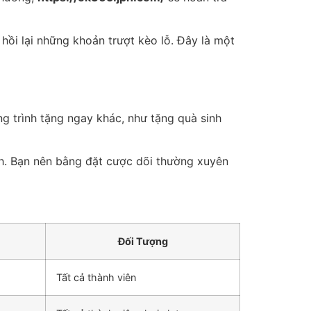
hồi lại những khoản trượt kèo lỗ. Đây là một
g trình tặng ngay khác, như tặng quà sinh
h. Bạn nên bằng đặt cược dõi thường xuyên
Đối Tượng
Tất cả thành viên