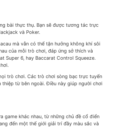
g bài thực thụ. Bạn sẽ được tương tác trực
lackjack và Poker.
Macau mà vẫn có thể tận hưởng không khí sôi
au của mỗi trò chơi, đáp ứng sở thích và
rat Super 6, hay Baccarat Control Squeeze.
hơi.
i trò chơi. Các trò chơi sòng bạc trực tuyến
thiệp từ bên ngoài. Điều này giúp người chơi
tựa game khác nhau, từ những chủ đề cổ điển
ng đến một thế giới giải trí đầy màu sắc và