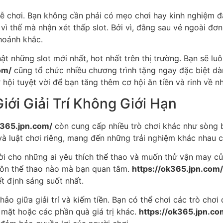
ễ chơi. Bạn không cần phải có mẹo chơi hay kinh nghiệm đặ
vì thế mà nhận xét thấp slot. Bởi vì, đằng sau vẻ ngoài đơn 
hoảnh khắc.
t những slot mới nhất, hot nhất trên thị trường. Bạn sẽ lu
om/
cũng tổ chức nhiều chương trình tặng ngay đặc biệt dành
 hội tuyệt vời để bạn tăng thêm cơ hội ăn tiền và rinh về n
iới Giải Trí Không Giới Hạn
k365.jpn.com/
còn cung cấp nhiều trò chơi khác như sòng b
và luật chơi riêng, mang đến những trải nghiệm khác nhau c
ời cho những ai yêu thích thể thao và muốn thử vận may củ
môn thể thao nào mà bạn quan tâm.
https://ok365.jpn.com/
t định sáng suốt nhất.
ảo giữa giải trí và kiếm tiền. Bạn có thể chơi các trò ch
n mặt hoặc các phần quà giá trị khác.
https://ok365.jpn.co