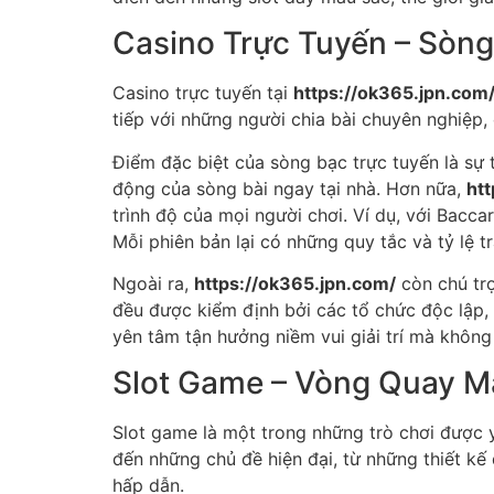
Casino Trực Tuyến – Sòng
Casino trực tuyến tại
https://ok365.jpn.com
tiếp với những người chia bài chuyên nghiệp, 
Điểm đặc biệt của sòng bạc trực tuyến là sự 
động của sòng bài ngay tại nhà. Hơn nữa,
htt
trình độ của mọi người chơi. Ví dụ, với Bacc
Mỗi phiên bản lại có những quy tắc và tỷ lệ t
Ngoài ra,
https://ok365.jpn.com/
còn chú trọ
đều được kiểm định bởi các tổ chức độc lập,
yên tâm tận hưởng niềm vui giải trí mà không 
Slot Game – Vòng Quay M
Slot game là một trong những trò chơi được y
đến những chủ đề hiện đại, từ những thiết kế
hấp dẫn.