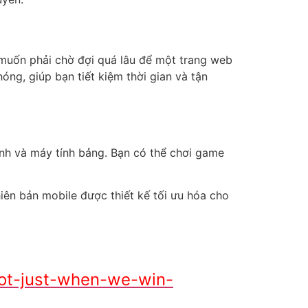
 muốn phải chờ đợi quá lâu để một trang web
ng, giúp bạn tiết kiệm thời gian và tận
inh và máy tính bảng. Bạn có thể chơi game
iên bản mobile được thiết kế tối ưu hóa cho
not-just-when-we-win-