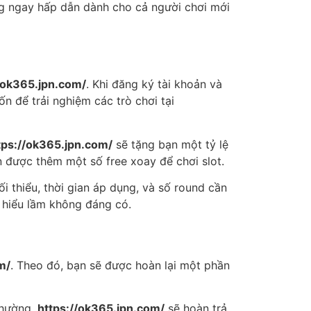
ng ngay hấp dẫn dành cho cả người chơi mới
/ok365.jpn.com/
. Khi đăng ký tài khoản và
n để trải nghiệm các trò chơi tại
tps://ok365.jpn.com/
sẽ tặng bạn một tỷ lệ
n được thêm một số free xoay để chơi slot.
i thiểu, thời gian áp dụng, và số round cần
g hiểu lầm không đáng có.
m/
. Theo đó, bạn sẽ được hoàn lại một phần
thường,
https://ok365.jpn.com/
sẽ hoàn trả