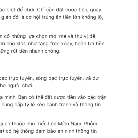
c biệt để chơi. Chỉ cần đặt cược tiền, quay
giản đó là cơ hội trúng ăn tiền lớn khổng lồ,
ôn có những lựa chọn mới mẻ và thú vị để
 cho slot, như tặng free xoay, hoàn trả tiền
hững rút tiền nhanh chóng.
ạc trực tuyến, sòng bạc trực tuyến, và dự
ho người chơi.
a mình. Bạn có thể đặt cược tiền vào các trận
cung cấp tỷ lệ kèo cạnh tranh và thông tin
ơi quen thuộc như Tiến Lên Miền Nam, Phỏm,
m/
có hệ thống đảm bảo an ninh thông tin