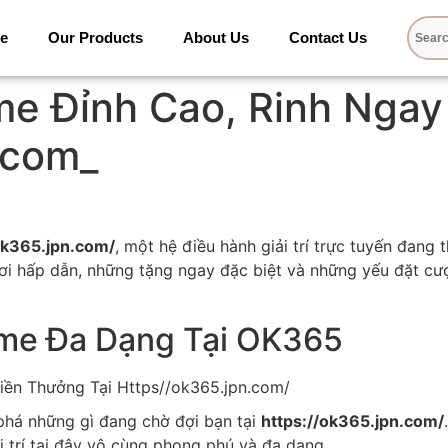
e
Our Products
About Us
Contact Us
e Đỉnh Cao, Rinh Ngay
.com_
ok365.jpn.com/
, một hệ điều hành giải trí trực tuyến đang
hơi hấp dẫn, những tặng ngay đặc biệt và những yếu đặt cư
me Đa Dạng Tại OK365
 phá những gì đang chờ đợi bạn tại
https://ok365.jpn.com/
i trí tại đây vô cùng phong phú và đa dạng.