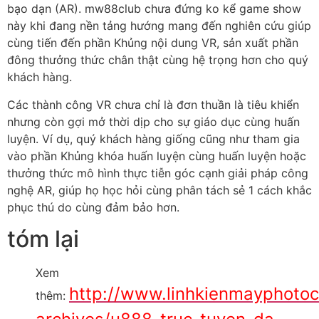
bạo dạn (AR). mw88club chưa đứng ko kể game show
này khi đang nền tảng hướng mang đến nghiên cứu giúp
cùng tiến đến phần Khủng nội dung VR, sản xuất phần
đông thưởng thức chân thật cùng hệ trọng hơn cho quý
khách hàng.
Các thành công VR chưa chỉ là đơn thuần là tiêu khiển
nhưng còn gợi mở thời dịp cho sự giáo dục cùng huấn
luyện. Ví dụ, quý khách hàng giống cũng như tham gia
vào phần Khủng khóa huấn luyện cùng huấn luyện hoặc
thưởng thức mô hình thực tiễn góc cạnh giải pháp công
nghệ AR, giúp họ học hỏi cùng phân tách sẻ 1 cách khắc
phục thú do cùng đảm bảo hơn.
tóm lại
Xem
http://www.linhkienmayphoto
thêm: