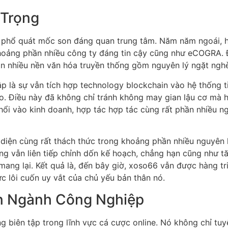
 Trọng
phổ quát mốc son đáng quan trung tâm. Năm năm ngoái, hạ 
hoảng phần nhiều công ty đáng tin cậy cũng như eCOGRA. Đ
n nhiều nền văn hóa truyền thống gồm nguyên lý ngặt ngh
 là sự vẫn tích hợp technology blockchain vào hệ thống tỉ
áo. Điều này đã không chỉ tránh không may gian lậu cơ mà 
ổi vào kinh doanh, hợp tác hợp tác cùng rất phần nhiều ng
i diện cùng rất thách thức trong khoảng phần nhiều nguyên
g vẫn liên tiếp chỉnh dốn kế hoạch, chẳng hạn cũng như tăn
 mang lại. Kết quả là, đến bây giờ, xoso66 vẫn được hàng tr
ức lôi cuốn uy vắt của chủ yếu bản thân nó.
n Ngành Công Nghiệp
g biên tập trong lĩnh vực cá cược online. Nó không chỉ tuy