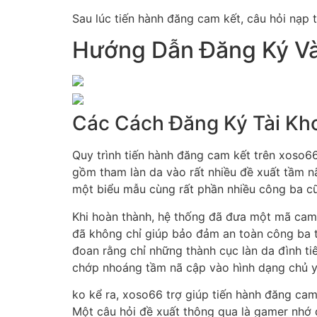
Sau lúc tiến hành đăng cam kết, câu hỏi nạp 
Hướng Dẫn Đăng Ký V
Các Cách Đăng Ký Tài Kh
Quy trình tiến hành đăng cam kết trên xoso66
gồm tham làn da vào rất nhiều đề xuất tầm n
một biểu mẫu cùng rất phần nhiều công ba cũ
Khi hoàn thành, hệ thống đã đưa một mã cam 
đã không chỉ giúp bảo đảm an toàn công ba 
đoan rằng chỉ những thành cục làn da đình ti
chớp nhoáng tầm nã cập vào hình dạng chủ y
ko kể ra, xoso66 trợ giúp tiến hành đăng ca
Một câu hỏi đề xuất thông qua là gamer nhớ d