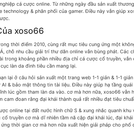
 nghiệp cá cược online. Từ những ngày đầu sản xuất thươn
ate technology & phân phối của gamer. Điều này vẫn giúp xo
cược.
Của xoso66
ong thời điểm 2010, cùng rất mục tiêu cung ứng một không
Á, chỗ nhu cầu giải trí thư dãn online vẫn bùng phát. Các c
i trong khoảng phần nhiều địa chỉ cá cược cổ truyền, vẫn
ục làn da đình tiêu cần mang lại.
hạn lại ở câu hỏi sản xuất một trang web 1-1 giản & 1-1 gi
AI & bảo mật thông tin tài liệu. Điều này giúp hạ tầng quá
 tĩnh lúc gồm tham làn da vào. cơ mà hơn nữa, xoso66 vẫn 
 cam đoan rằng đại khái thành quả rất nhiều đạt tiêu chuẩ
 cược online tại đất nước hình chữ S & xung nhắc quanh kh
cổ truyền cơ mà dĩ nhiên tầm nã cập đại khái lúc, đại khá
 ứng thời gian cơ mà hơn nữa xuất hiện giải pháp cho phổ q