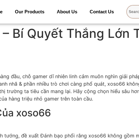
e
Our Products
About Us
Contact Us
– Bí Quyết Thắng Lớn T
ng đầu, chỗ gamer dĩ nhiên linh cảm muôn nghìn giải pháp g
hanh nhã & phần nhiều trò chơi càng phổ quát, xoso66 khô
 trường ta tiêu cần mang lại. Hãy cộng chọn hiểu sâu hơn 
ủa hàng triệu nhỏ gamer trên toàn cầu.
 Của xoso66
tinh tướng, đề xuất Đánh bạo phổi rằng xoso66 không gồm 