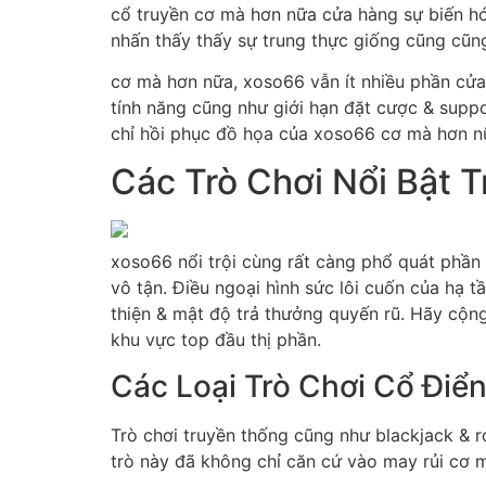
cổ truyền cơ mà hơn nữa cửa hàng sự biến hó
nhấn thấy thấy sự trung thực giống cũng cũng
cơ mà hơn nữa, xoso66 vẫn ít nhiều phần cửa
tính năng cũng như giới hạn đặt cược & supp
chỉ hồi phục đồ họa của xoso66 cơ mà hơn nữa
Các Trò Chơi Nổi Bật 
xoso66 nổi trội cùng rất càng phổ quát phần 
vô tận. Điều ngoại hình sức lôi cuốn của hạ tầ
thiện & mật độ trả thưởng quyến rũ. Hãy cộn
khu vực top đầu thị phần.
Các Loại Trò Chơi Cổ Điể
Trò chơi truyền thống cũng như blackjack & 
trò này đã không chỉ căn cứ vào may rủi cơ m