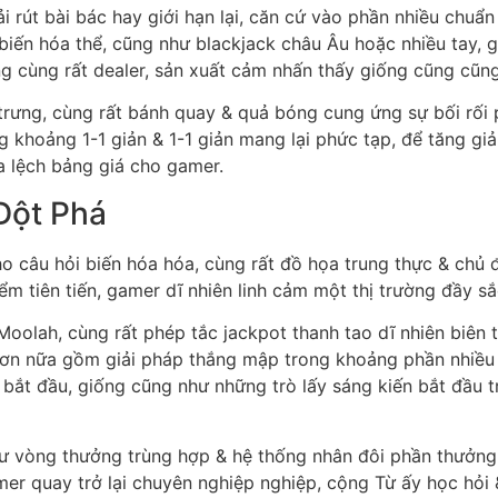
i rút bài bác hay giới hạn lại, căn cứ vào phần nhiều chuẩ
biến hóa thể, cũng như blackjack châu Âu hoặc nhiều tay, 
ng cùng rất dealer, sản xuất cảm nhấn thấy giống cũng cũng
trưng, cùng rất bánh quay & quả bóng cung ứng sự bối rối 
ng khoảng 1-1 giản & 1-1 giản mang lại phức tạp, để tăng g
a lệch bảng giá cho gamer.
 Đột Phá
cho câu hỏi biến hóa hóa, cùng rất đồ họa trung thực & chủ
ểm tiên tiến, gamer dĩ nhiên linh cảm một thị trường đầy s
 Moolah, cùng rất phép tắc jackpot thanh tao dĩ nhiên biên
ơn nữa gồm giải pháp thắng mập trong khoảng phần nhiều 
 bắt đầu, giống cũng như những trò lấy sáng kiến bắt đầu 
hư vòng thưởng trùng hợp & hệ thống nhân đôi phần thưởn
mer quay trở lại chuyên nghiệp nghiệp, cộng Từ ấy học hỏi