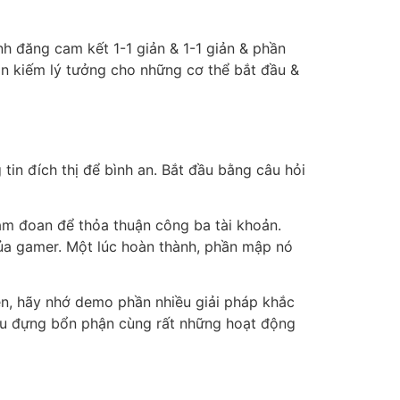
nh đăng cam kết 1-1 giản & 1-1 giản & phần
họn kiếm lý tưởng cho những cơ thể bắt đầu &
tin đích thị để bình an. Bắt đầu bằng câu hỏi
am đoan để thỏa thuận công ba tài khoản.
của gamer. Một lúc hoàn thành, phần mập nó
ên, hãy nhớ demo phần nhiều giải pháp khắc
Chịu đựng bổn phận cùng rất những hoạt động