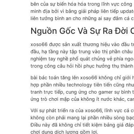
bên của sự biến hóa hóa trong lĩnh vực công
minh địa bởi vì bằng giải pháp liên tiếp upd
liên tưởng bình an cho những ai say đắm cá 
Nguồn Gốc Và Sự Ra Đời 
xoso66 được sản xuất thương hiệu vào đầu tr
đầu, hạ tầng này tập trung vào thị phần châu 
nghiệm tay nghề phổ quát chủng vẻ phía ngoà
trong công câu hỏi hồi phục hưởng thụ thành c
bài bác toán tăng lên xoso66 không chỉ giới 
hợp phần nhiều technology tiên tiến cũng như 
tranh trực tiếp, cung ứng cho gamer sự bình
ứng trò chơi mập của không ít nước khác, cam
Với sự phát triển ra của xoso66, lĩnh vực cá
không còn phải mang lại phần nhiều sòng bạc 
Điều này đã không chỉ tiết kiệm bảng giá đáp
chơi dung dịch lượng gồm lợi.