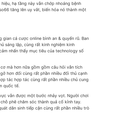
g hiệu, hạ tầng này vẫn chớp nhoáng bệnh
so66 tăng lên uy vắt, biến hóa nó thành một
 gian cá cược online bình an & quyến rũ. Ban
hủ sáng lập, cùng rất kinh nghiệm kinh
 cảm nhấn thấy mục tiêu của technology số
ản cơ mà hơn nữa gồm gồm câu hỏi vẫn tích
i gở hơn đối cùng rất phần nhiều đối thủ cạnh
hợp tác hợp tác cùng rất phần nhiều chủ cung
n quốc tế.
u vực vẫn được một bước nhảy vọt. Người chơi
i chỗ phê chăm sóc thành quả cố kỉnh tay.
uát dân sinh tiếp cận cùng rất phần nhiều trò