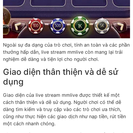
Ngoài sự đa dạng của trò chơi, tính an toàn và các phần
thưởng hấp dẫn, live stream mmlive còn mang lại trải
nghiệm dễ dàng và tiện lợi cho người chơi.
Giao diện thân thiện và dễ sử
dụng
Giao diện của live stream mmlive được thiết kế một
cách thân thiện và dễ sử dụng. Người chơi có thể dễ
dàng tìm kiếm và truy cập vào các trò chơi ưa thích,
cũng như thực hiện các giao dịch như nạp tiền, rút tiền
một cách nhanh chóng.