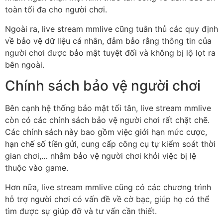
toàn tối đa cho người chơi.
Ngoài ra, live stream mmlive cũng tuân thủ các quy định
về bảo vệ dữ liệu cá nhân, đảm bảo rằng thông tin của
người chơi được bảo mật tuyệt đối và không bị lộ lọt ra
bên ngoài.
Chính sách bảo vệ người chơi
Bên cạnh hệ thống bảo mật tối tân, live stream mmlive
còn có các chính sách bảo vệ người chơi rất chặt chẽ.
Các chính sách này bao gồm việc giới hạn mức cược,
hạn chế số tiền gửi, cung cấp công cụ tự kiểm soát thời
gian chơi,… nhằm bảo vệ người chơi khỏi việc bị lệ
thuộc vào game.
Hơn nữa, live stream mmlive cũng có các chương trình
hỗ trợ người chơi có vấn đề về cờ bạc, giúp họ có thể
tìm được sự giúp đỡ và tư vấn cần thiết.