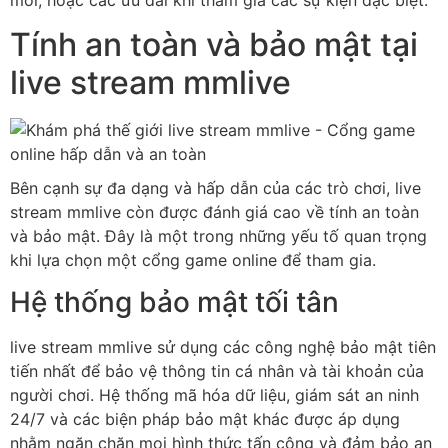
Tính an toàn và bảo mật tại
live stream mmlive
Bên cạnh sự đa dạng và hấp dẫn của các trò chơi, live
stream mmlive còn được đánh giá cao về tính an toàn
và bảo mật. Đây là một trong những yếu tố quan trọng
khi lựa chọn một cổng game online để tham gia.
Hệ thống bảo mật tối tân
live stream mmlive sử dụng các công nghệ bảo mật tiên
tiến nhất để bảo vệ thông tin cá nhân và tài khoản của
người chơi. Hệ thống mã hóa dữ liệu, giám sát an ninh
24/7 và các biện pháp bảo mật khác được áp dụng
nhằm ngăn chặn mọi hình thức tấn công và đảm bảo an