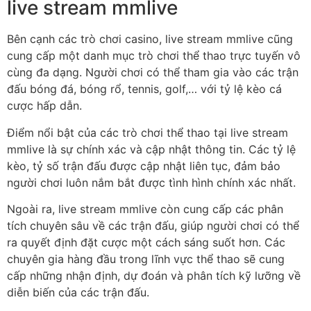
live stream mmlive
Bên cạnh các trò chơi casino, live stream mmlive cũng
cung cấp một danh mục trò chơi thể thao trực tuyến vô
cùng đa dạng. Người chơi có thể tham gia vào các trận
đấu bóng đá, bóng rổ, tennis, golf,… với tỷ lệ kèo cá
cược hấp dẫn.
Điểm nổi bật của các trò chơi thể thao tại live stream
mmlive là sự chính xác và cập nhật thông tin. Các tỷ lệ
kèo, tỷ số trận đấu được cập nhật liên tục, đảm bảo
người chơi luôn nắm bắt được tình hình chính xác nhất.
Ngoài ra, live stream mmlive còn cung cấp các phân
tích chuyên sâu về các trận đấu, giúp người chơi có thể
ra quyết định đặt cược một cách sáng suốt hơn. Các
chuyên gia hàng đầu trong lĩnh vực thể thao sẽ cung
cấp những nhận định, dự đoán và phân tích kỹ lưỡng về
diễn biến của các trận đấu.