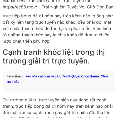
trực tiếp bóng đá c1 hôm nay trên kênh nào, giống như
bất kỳ nền tảng trực tuyến nào khác, đều phải đối mặt
với nhiều thách thức để tồn tại và phát triển. Việc hiểu
rõ những thách thức này là chìa khóa để đưa ra chiến
lược phát triển phù hợp.
Cạnh tranh khốc liệt trong thị
trường giải trí trực tuyến.
xem thêm:
keo nha cai hom nay Uy Tín Bí Quyết Chọn &amp; Chơi
An Toàn
Thị trường giải trí trực tuyến hiện nay đang rất cạnh
tranh. trực tiếp bóng đá c1 hôm nay trên kênh nào phải
đối mặt với sự cạnh tranh gay gắt từ nhiều đối thủ lớn