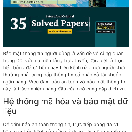
Bảo mật thông tin người dùng là vấn đề vô cùng quan
trọng đối với mọi nền tảng trực tuyến, đặc biệt là trực
tiếp bóng đá c1 hôm nay trên kênh nào, nơi người chơi
thường phải cung cấp thông tin cá nhân và tài khoản
ngân hàng. Việc đảm bảo an toàn và bảo mật thông tin
này là trách nhiệm hàng đầu của nhà cung cấp dịch vụ.
Hệ thống mã hóa và bảo mật dữ
liệu
Để đảm bảo an toàn thông tin, trực tiếp bóng đá c1
hôm nay trên kênh nào cần sử dụng các công nghệ mã