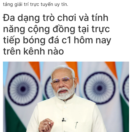
tảng giải trí trực tuyến uy tín.
Đa dạng trò chơi và tính
năng cộng đồng tại trực
tiếp bóng đá c1 hôm nay
trên kênh nào