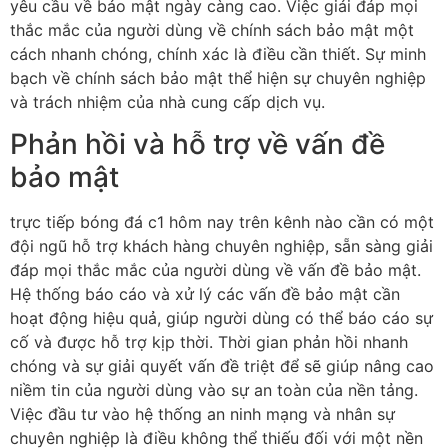
yêu cầu về bảo mật ngày càng cao. Việc giải đáp mọi
thắc mắc của người dùng về chính sách bảo mật một
cách nhanh chóng, chính xác là điều cần thiết. Sự minh
bạch về chính sách bảo mật thể hiện sự chuyên nghiệp
và trách nhiệm của nhà cung cấp dịch vụ.
Phản hồi và hỗ trợ về vấn đề
bảo mật
trực tiếp bóng đá c1 hôm nay trên kênh nào cần có một
đội ngũ hỗ trợ khách hàng chuyên nghiệp, sẵn sàng giải
đáp mọi thắc mắc của người dùng về vấn đề bảo mật.
Hệ thống báo cáo và xử lý các vấn đề bảo mật cần
hoạt động hiệu quả, giúp người dùng có thể báo cáo sự
cố và được hỗ trợ kịp thời. Thời gian phản hồi nhanh
chóng và sự giải quyết vấn đề triệt để sẽ giúp nâng cao
niềm tin của người dùng vào sự an toàn của nền tảng.
Việc đầu tư vào hệ thống an ninh mạng và nhân sự
chuyên nghiệp là điều không thể thiếu đối với một nền