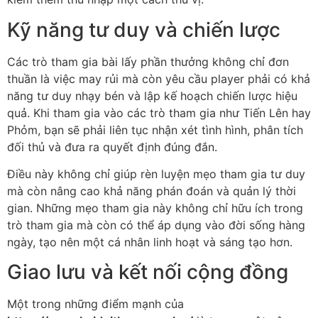
Kỹ năng tư duy và chiến lược
Các trò tham gia bài lấy phần thưởng không chỉ đơn
thuần là việc may rủi mà còn yêu cầu player phải có khả
năng tư duy nhạy bén và lập kế hoạch chiến lược hiệu
quả. Khi tham gia vào các trò tham gia như Tiến Lên hay
Phỏm, bạn sẽ phải liên tục nhận xét tình hình, phân tích
đối thủ và đưa ra quyết định đúng đắn.
Điều này không chỉ giúp rèn luyện mẹo tham gia tư duy
mà còn nâng cao khả năng phán đoán và quản lý thời
gian. Những mẹo tham gia này không chỉ hữu ích trong
trò tham gia mà còn có thể áp dụng vào đời sống hàng
ngày, tạo nên một cá nhân linh hoạt và sáng tạo hơn.
Giao lưu và kết nối cộng đồng
Một trong những điểm mạnh của