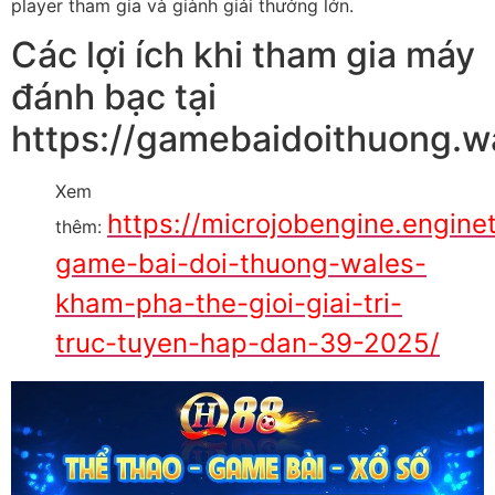
player tham gia và giành giải thưởng lớn.
Các lợi ích khi tham gia máy
đánh bạc tại
https://gamebaidoithuong.w
Xem
https://microjobengine.engin
thêm:
game-bai-doi-thuong-wales-
kham-pha-the-gioi-giai-tri-
truc-tuyen-hap-dan-39-2025/