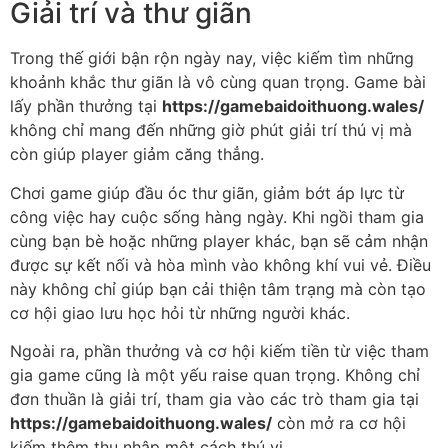
Giải trí và thư giãn
Trong thế giới bận rộn ngày nay, việc kiếm tìm những
khoảnh khắc thư giãn là vô cùng quan trọng. Game bài
lấy phần thưởng tại
https://gamebaidoithuong.wales/
không chỉ mang đến những giờ phút giải trí thú vị mà
còn giúp player giảm căng thẳng.
Chơi game giúp đầu óc thư giãn, giảm bớt áp lực từ
công việc hay cuộc sống hàng ngày. Khi ngồi tham gia
cùng bạn bè hoặc những player khác, bạn sẽ cảm nhận
được sự kết nối và hòa mình vào không khí vui vẻ. Điều
này không chỉ giúp bạn cải thiện tâm trạng mà còn tạo
cơ hội giao lưu học hỏi từ những người khác.
Ngoài ra, phần thưởng và cơ hội kiếm tiền từ việc tham
gia game cũng là một yếu raise quan trọng. Không chỉ
đơn thuần là giải trí, tham gia vào các trò tham gia tại
https://gamebaidoithuong.wales/
còn mở ra cơ hội
kiếm thêm thu nhập một cách thú vị.