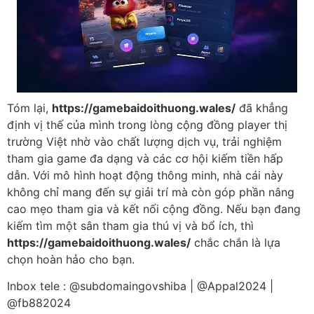
Tóm lại,
https://gamebaidoithuong.wales/
đã khẳng
định vị thế của mình trong lòng cộng đồng player thị
trường Việt nhờ vào chất lượng dịch vụ, trải nghiệm
tham gia game đa dạng và các cơ hội kiếm tiền hấp
dẫn. Với mô hình hoạt động thông minh, nhà cái này
không chỉ mang đến sự giải trí mà còn góp phần nâng
cao mẹo tham gia và kết nối cộng đồng. Nếu bạn đang
kiếm tìm một sân tham gia thú vị và bổ ích, thì
https://gamebaidoithuong.wales/
chắc chắn là lựa
chọn hoàn hảo cho bạn.
Inbox tele : @subdomaingovshiba | @Appal2024 |
@fb882024