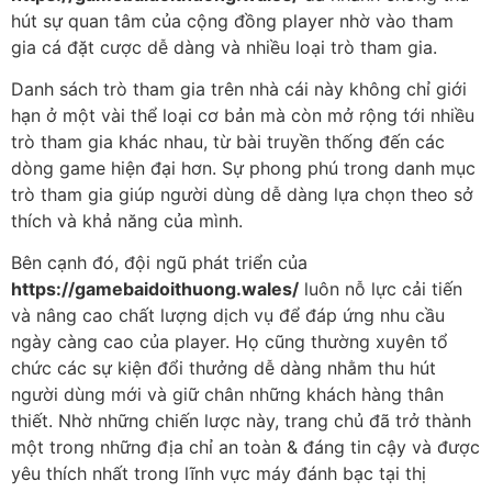
hút sự quan tâm của cộng đồng player nhờ vào tham
gia cá đặt cược dễ dàng và nhiều loại trò tham gia.
Danh sách trò tham gia trên nhà cái này không chỉ giới
hạn ở một vài thể loại cơ bản mà còn mở rộng tới nhiều
trò tham gia khác nhau, từ bài truyền thống đến các
dòng game hiện đại hơn. Sự phong phú trong danh mục
trò tham gia giúp người dùng dễ dàng lựa chọn theo sở
thích và khả năng của mình.
Bên cạnh đó, đội ngũ phát triển của
https://gamebaidoithuong.wales/
luôn nỗ lực cải tiến
và nâng cao chất lượng dịch vụ để đáp ứng nhu cầu
ngày càng cao của player. Họ cũng thường xuyên tổ
chức các sự kiện đổi thưởng dễ dàng nhằm thu hút
người dùng mới và giữ chân những khách hàng thân
thiết. Nhờ những chiến lược này, trang chủ đã trở thành
một trong những địa chỉ an toàn & đáng tin cậy và được
yêu thích nhất trong lĩnh vực máy đánh bạc tại thị