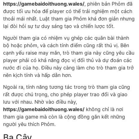
https://gamebaidoithuong.wales/
, phiên bản Phỏm đã
được tối ưu hóa để player có thể trải nghiệm một cách
thoải mái nhất. Luật tham gia Phỏm khá đơn giản nhưng
lại đòi hỏi sự tư duy sáng tạo và chiến lược tốt.
Người tham gia có nhiệm vụ ghép các quân bài thành
bộ hoặc phỏm, và cách tính điểm cũng rất thú vị. Bên
cạnh yếu raise may mắn, trò tham gia này cũng yêu cầu
player phải có khả năng đọc vị đối thủ và dự đoán các
nước đi của họ. Điều này càng làm cho trò tham gia trở
nên kịch tính và hấp dẫn hơn.
Ngoài ra, tính năng tương tác trong trò tham gia cũng
rất được chú trọng, cho phép player trao đổi và giao
lưu với nhau. Nhờ vào điều này,
https://gamebaidoithuong.wales/
không chỉ là nơi
tham gia game mà còn là cộng đồng gắn kết những
người yêu thích Phỏm.
Ba Cây