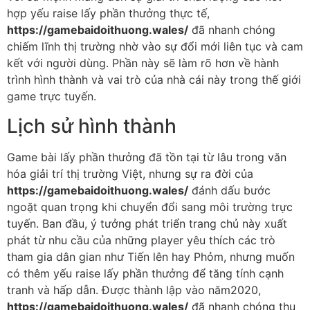
hợp yếu raise lấy phần thưởng thực tế,
https://gamebaidoithuong.wales/
đã nhanh chóng
chiếm lĩnh thị trường nhờ vào sự đổi mới liên tục và cam
kết với người dùng. Phần này sẽ làm rõ hơn về hành
trình hình thành và vai trò của nhà cái này trong thế giới
game trực tuyến.
Lịch sử hình thành
Game bài lấy phần thưởng đã tồn tại từ lâu trong văn
hóa giải trí thị trường Việt, nhưng sự ra đời của
https://gamebaidoithuong.wales/
đánh dấu bước
ngoặt quan trọng khi chuyển đổi sang môi trường trực
tuyến. Ban đầu, ý tưởng phát triển trang chủ này xuất
phát từ nhu cầu của những player yêu thích các trò
tham gia dân gian như Tiến lên hay Phỏm, nhưng muốn
có thêm yếu raise lấy phần thưởng để tăng tính cạnh
tranh và hấp dẫn. Được thành lập vào năm2020,
https://gamebaidoithuong.wales/
đã nhanh chóng thu