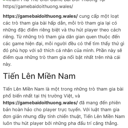
https://gamebaidoithuong.wales/
cung cấp một loạt
các trò tham gia bài hấp dẫn, mỗi trò tham gia lại có
những đặc điểm riêng biệt và thu hút player theo cách
riêng. Từ những trò tham gia dân gian quen thuộc đến
các game hiện đại, mỗi người đều có thể tìm thấy thứ gì
đó phù hợp với sở thích cá nhân của mình. Phần này sẽ
điểm qua những trò tham gia nổi bật nhất trên nhà cái
này.
Tiến Lên Miền Nam
Tiến Lên Miền Nam là một trong những trò tham gia bài
phổ biến nhất tại thị trường Việt, và
https://gamebaidoithuong.wales/
đã mang đến phiên
bản hoàn hảo cho player trực tuyến. Với luật tham gia
đơn giản nhưng đầy tính chiến thuật, Tiến Lên Miền Nam
luôn thu hút player bởi những pha đấu trí căng thẳng.