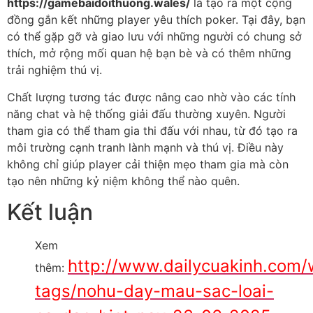
https://gamebaidoithuong.wales/
là tạo ra một cộng
đồng gắn kết những player yêu thích poker. Tại đây, bạn
có thể gặp gỡ và giao lưu với những người có chung sở
thích, mở rộng mối quan hệ bạn bè và có thêm những
trải nghiệm thú vị.
Chất lượng tương tác được nâng cao nhờ vào các tính
năng chat và hệ thống giải đấu thường xuyên. Người
tham gia có thể tham gia thi đấu với nhau, từ đó tạo ra
môi trường cạnh tranh lành mạnh và thú vị. Điều này
không chỉ giúp player cải thiện mẹo tham gia mà còn
tạo nên những kỷ niệm không thể nào quên.
Kết luận
Xem
http://www.dailycuakinh.com
thêm:
tags/nohu-day-mau-sac-loai-