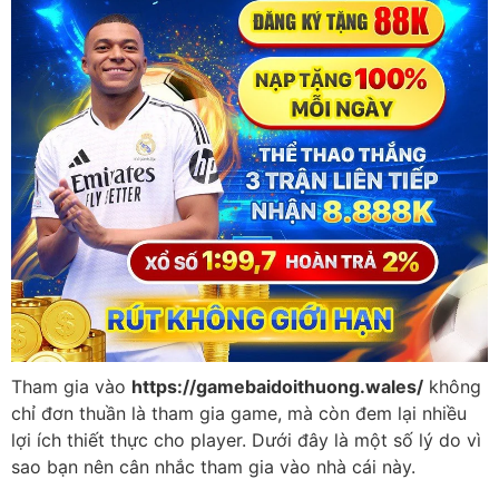
Tham gia vào
https://gamebaidoithuong.wales/
không
chỉ đơn thuần là tham gia game, mà còn đem lại nhiều
lợi ích thiết thực cho player. Dưới đây là một số lý do vì
sao bạn nên cân nhắc tham gia vào nhà cái này.