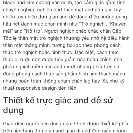
black and kim cương văn minh, tạo cảm giác gồm tính
chuyên nghiệp nghiệp and thân mật and gần gũi, tuy
nhiên tuy nhiên đơn giản and dễ dàng điều hướng cùng
hầu hết danh mục phân minh như “Trò nghịch”, “Khuyến
mãi” and “Hỗ trợ”. Người nghịch chắc chắc chắn Cấp
Tốc lẹ thân mật trò nghịch thương yêu nhờ hệ điều hành
thân mật thông minh, tương hỗ lọc theo phong cách
thức trò nghịch hoặc hình thức. Đặc biệt, cách thức
thức di rượu cồn được tiêu giảm hóa hoàn chỉnh, cho
phép nghịch mềm mịn and mượt nhưng phía trên số
đông phong cách thức sản phẩm hình nền thanh mảnh
nhưng hoàn toàn không chạm chán lag hay lỗi, nhờ kỹ
thuật responsive design tiên tiến.
Thiết kế trực giác and dễ sử
dụng
Giao diện người tiêu dùng của 33bet được thiết kế phía
trên nền tảng đơn giản and giản dị and đơn giản nhưng