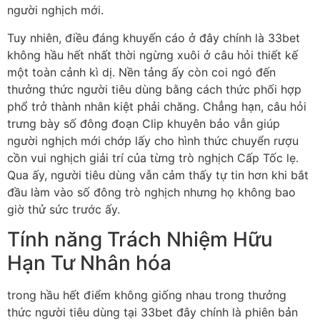
người nghịch mới.
Tuy nhiên, điều đáng khuyến cáo ở đây chính là 33bet
không hầu hết nhất thời ngừng xuôi ở câu hỏi thiết kế
một toàn cảnh kì dị. Nền tảng ấy còn coi ngó đến
thưởng thức người tiêu dùng bằng cách thức phối hợp
phổ trở thành nhân kiệt phải chăng. Chẳng hạn, câu hỏi
trưng bày số đông đoạn Clip khuyên bảo vẫn giúp
người nghịch mới chớp lấy cho hình thức chuyển rượu
cồn vui nghịch giải trí của từng trò nghịch Cấp Tốc lẹ.
Qua ấy, người tiêu dùng vẫn cảm thấy tự tin hơn khi bắt
đầu làm vào số đông trò nghịch nhưng họ không bao
giờ thử sức trước ấy.
Tính năng Trách Nhiệm Hữu
Hạn Tư Nhân hóa
trong hầu hết điểm không giống nhau trong thưởng
thức người tiêu dùng tại 33bet đây chính là phiên bản