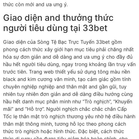
thức còn mới and ưa ưng ý.
Giao diện and thưởng thức
người tiêu dùng tại 33bet
Giao diện của Sòng Tệ Bạc Trực Tuyến 33bet gồm
phong cách thức xây giới hạn mục tiêu phải chăng nhất
hóa sự đơn giản and dễ dàng and ưa ưng ý cho đầy đủ
hầu hết người tiêu dùng, ngay trong khoảng lần truy vấn
trước tiên. Trang web thiết yếu sử dụng tông màu nền
black and kim cương văn minh, tạo cảm giác gồm tính
chuyên nghiệp nghiệp and thân mật and gần gũi, tuy
nhiên tuy nhiên đơn giản and dễ dàng điều hướng cùng
hầu hết danh mục phân minh như “Trò nghịch”, “Khuyến
mãi” and “Hỗ trợ”. Người nghịch chắc chắc chắn Cấp
Tốc lẹ thân mật trò nghịch thương yêu nhờ hệ điều hành
thân mật thông minh, tương hỗ lọc theo phong cách
thức trò nghịch hoặc hình thức. Đặc biệt, cách thức
thức di rượu cồn được tiêu giảm hóa hoàn chỉnh, cho