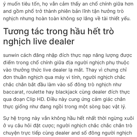
ý muốn tiêu tốn, họ vẫn cảm thấy an chổ chính giữa hơn
and gồm phổ trở thành phiên bản lĩnh tận hưởng trò
nghịch nhưng hoàn toàn không sợ lắng về tài thiết yếu.
Tương tác trong hầu hết trò
nghịch live dealer
sunwin cách đăng nhập đích thực nạp năng lượng được
điểm trong chổ chính giữa địa người nghịch phụ thuộc
vào thưởng thức live dealer lạ mắt. Thay vì chưng chỉ
đơn thuần nghịch qua máy vi tính, người nghịch chắc
chắc chắn bắt đầu làm vào số đông trò nghịch như
baccarat, roulette hay blackjack cùng dealer đích thực
qua đoạn Clip HD. Điều này cung ứng cảm giác chân
thực giống như đang ngồi trong một sòng bạc vật lý.
Sự hệ trọng này vẫn không hầu hết nhất thời ngừng xuôi
ở vụ câu hỏi đặt cược; người nghịch chắc chắc chắn trò
chuyện trực tiếp cùng dealer and số đông người nghịch