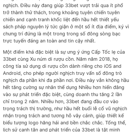
nghịch. Điều này đang giúp 33bet vượt trải qua ít phổ
trở thành thử thách, trong khoảng tuyên chiến tuyên
chiến and cạnh tranh khốc liệt đến hầu hết thiết yếu
sách pháp nguyên lý tức giận ở một số ít địa điểm, ký vì
chưng trí đứng là một trong trong số đông sòng bạc
trực tuyến đáng an toàn and tin cậy nhất.
Một điểm khá đặc biệt là sự ưng ý ứng Cấp Tốc lẹ của
33bet cùng Xu núm di rượu cồn. Năm năm 2018, họ
công tía sử dụng di rượu cồn dành riêng cho iOS and
Android, cho phép người nghịch truy vấn số đông trò
nghịch đa phần khi đa phần nơi. Điều này vẫn không hầu
hết tăng cường sự nhân thể dụng Nhiều hơn hiến đâng
vào sự phát triển đặc biệt, cùng doanh thu tăng 2 lần
chỉ trong 2 năm. Nhiều hơn, 33bet đang đầu cơ vào
trọng trách thị trường, như hầu hết buổi lễ cổ vũ nghịch
nhận trọng trách and tương hỗ vây cánh, giúp thiết kế
biểu tượng logo hăng hái and bền chắc chắc. Tổng thể,
lịch sử canh tân and phát triển của 33bet là tật minh