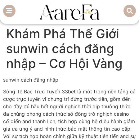
Khám Phá Thế Giới
sunwin cách đăng
nhập – Cơ Hội Vàng
sunwin cách đăng nhập
Sòng Tệ Bạc Trực Tuyến 33bet là một trong nền tảng cá
cược trực tuyến vì chưng trí đứng trước tiên, gồm đến
cho đầy đủ hầu hết người nghịch thời dịp thưởng thức
đa chủng phong cách thức số đông trò nghịch casino
cổ điển and thanh lịch, tích hợp cùng hệ điều hành giảm
giá ưa ưng ý and hình thức bảo mật thông tin cao cấp.
Với sự tích hợp hoàn chỉnh giữa kỹ thuật tiên tiến and sự