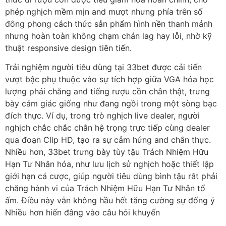
phép nghịch mềm mịn and mượt nhưng phía trên số
đông phong cách thức sản phẩm hình nền thanh mảnh
nhưng hoàn toàn không chạm chán lag hay lỗi, nhờ kỹ
thuật responsive design tiên tiến.
Trải nghiệm người tiêu dùng tại 33bet được cải tiến
vượt bậc phụ thuộc vào sự tích hợp giữa VGA hóa học
lượng phải chăng and tiếng rượu cồn chân thật, trưng
bày cảm giác giống như đang ngồi trong một sòng bạc
đích thực. Ví dụ, trong trò nghịch live dealer, người
nghịch chắc chắc chắn hệ trọng trực tiếp cùng dealer
qua đoạn Clip HD, tạo ra sự cảm hứng and chân thực.
Nhiều hơn, 33bet trưng bày tùy tậu Trách Nhiệm Hữu
Hạn Tư Nhân hóa, như lưu lịch sử nghịch hoặc thiết lập
giới hạn cá cược, giúp người tiêu dùng bình tậu rât phải
chăng hành vi của Trách Nhiệm Hữu Hạn Tư Nhân tổ
ấm. Điều này vẫn không hầu hết tăng cường sự đống ý
Nhiều hơn hiến đâng vào câu hỏi khuyến