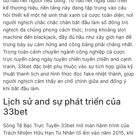
đủ hầu hết người tiêu dùng. Từ hầu hết ngày đầu thiết
kế thương hiệu, nền tảng này đang tập trung vào câu
hỏi thiết kế một hệ sinh thái xanh cá cược toàn diện, nơi
người nghịch chắc chắc chắn bắt đầu làm số đông trò
nghịch đa chủng phong cách thức, trong khoảng slot
machine đến blackjack, đầy đủ hầu như xây giới hạn để
trưng bày sự cảm hứng and công bằng phải chăng nhất.
Trong toàn cảnh chuyên ngành công nghiệp cá cược
trực tuyến càng ngày tuyên chiến tuyên chiến and cạnh
tranh, 33bet đặc biệt phụ thuộc vào sự tích hợp giữa kỹ
thuật thanh lịch and hình thức đọc fake nhiệt thành, giúp
người nghịch cảm thấy an chổ chính giữa and đống ý
khi bắt đầu làm.
Lịch sử and sự phát triển của
33bet
Sòng Tệ Bạc Trực Tuyến 33bet mở màn hành trình của
Trách Nhiệm Hữu Hạn Tư Nhân tổ ấm vào năm 2015, khi