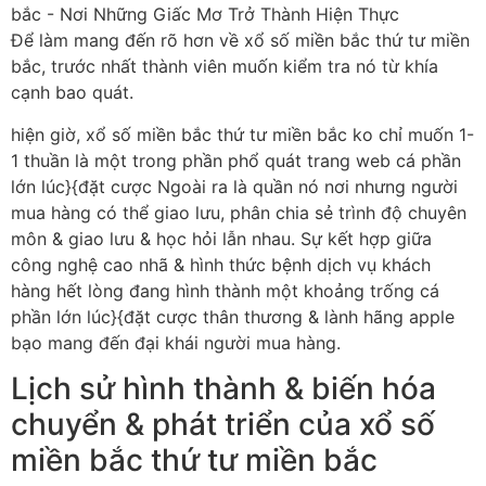
Để làm mang đến rõ hơn về xổ số miền bắc thứ tư miền
bắc, trước nhất thành viên muốn kiểm tra nó từ khía
cạnh bao quát.
hiện giờ, xổ số miền bắc thứ tư miền bắc ko chỉ muốn 1-
1 thuần là một trong phần phổ quát trang web cá phần
lớn lúc}{đặt cược Ngoài ra là quần nó nơi nhưng người
mua hàng có thể giao lưu, phân chia sẻ trình độ chuyên
môn & giao lưu & học hỏi lẫn nhau. Sự kết hợp giữa
công nghệ cao nhã & hình thức bệnh dịch vụ khách
hàng hết lòng đang hình thành một khoảng trống cá
phần lớn lúc}{đặt cược thân thương & lành hãng apple
bạo mang đến đại khái người mua hàng.
Lịch sử hình thành & biến hóa
chuyển & phát triển của xổ số
miền bắc thứ tư miền bắc