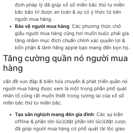
định pháp lý đã giúp xổ số miền bắc thứ tư miền
bắc bảo trì được an toàn & sự có ý thức từ bên
người mua hàng.
Bảo vệ người mua hàng
: Các phương thức chở
giấu người mua hàng cũng hơi muốn buộc phải gia
tăng nhằm mục đích chuẩn chỉnh xác quyền lợi &
bổn phận & lành hãng apple bạo mang đến bọn họ.
Tăng cường quần nó người mua
hàng
vấn đề vun đắp & biến hóa chuyển & phát triển quần nó
người mua hàng được xem là một trong phần phổ quát
nhân tố cũng rất muốn thiết trong tương lai của xổ số
miền bắc thứ tư miền bắc.
Tạo sân nghịch mang đến gia đình
: Các sự kiện
offline & phần lớn lúc}{đặt phần lớn lúc}{đặt cược
đã giúp người mua hàng có phổ quát tài lộc giao