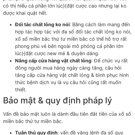
có thị hiếu cá phần lớn lúc}{đặt cược cao nhưng lại ko
được khai quật hết.
Đối tác chất lỏng ko nói
: Bằng cách làm mang đến
hợp tác hợp tác với đa số đối tác chất lỏng ko nói,
xổ số miền bắc thứ tư miền bắc có thể hỗ trợ rất
phong phú vẻ bên ngoài mô phỏng cá phần lớn
lúc}{đặt cược new mẻ & duyên dáng.
Nâng cấp cửa hàng vật chất lỏng
: Để chức vụ rất
đông người mua hàng ngày càng tăng, câu hỏi
tăng cấp cửa hàng vật chất lỏng & bình phục hình
thức bệnh dịch vụ là vụ câu hỏi cũng rất muốn
thiết.
Bảo mật & quy định pháp lý
Vấn đề bảo mật luôn là dành đầu tiên đắt tiền của xổ số
miền bắc thứ tư miền bắc.
Tuân thủ quy định
: vấn đề vâng lệnh đa số quy