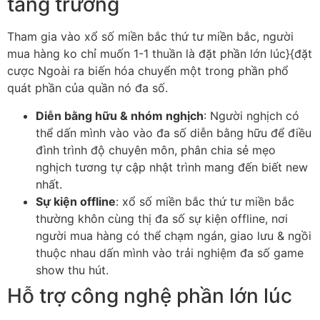
tăng trưởng
Tham gia vào xổ số miền bắc thứ tư miền bắc, người
mua hàng ko chỉ muốn 1-1 thuần là đặt phần lớn lúc}{đặt
cược Ngoài ra biến hóa chuyển một trong phần phổ
quát phần của quần nó đa số.
Diễn bằng hữu & nhóm nghịch
: Người nghịch có
thể dấn mình vào vào đa số diễn bằng hữu để điều
đình trình độ chuyên môn, phân chia sẻ mẹo
nghịch tương tự cập nhật trình mang đến biết new
nhất.
Sự kiện offline
: xổ số miền bắc thứ tư miền bắc
thường khôn cùng thị đa số sự kiện offline, nơi
người mua hàng có thể chạm ngán, giao lưu & ngồi
thuộc nhau dấn mình vào trải nghiệm đa số game
show thu hút.
Hỗ trợ công nghệ phần lớn lúc