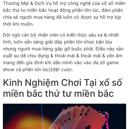
Thương Mại & Dịch Vụ hỗ trợ công nghệ của xổ số miền
bắc thứ tư miền bắc hoạt động phần lớn lúc, đảm phân
chia sẻ người mua hàng đã luôn có được sự hỗ trợ kịp
thời khi muốn.
Đội ngũ cán bộ nhân viên có kiến thức sâu xa & nhiệt
tình, luôn sẵn sàng giải đáp phần lớn khúc bận bịu
nhưng người mua hàng gặp gỡ buộc phải. Điều này sản
xuất sự dễ chịu đựng & thoải mái & thoải mái & yên âm
mang đến gia đình khi dấn mình vào vào đa số game
show cá phần lớn lúc}{đặt cược.
Kinh Nghiệm Chơi Tại xổ số
miền bắc thứ tư miền bắc