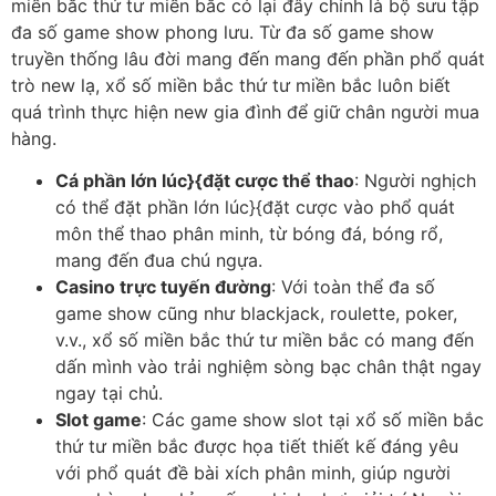
miền bắc thứ tư miền bắc có lại đây chính là bộ sưu tập
đa số game show phong lưu. Từ đa số game show
truyền thống lâu đời mang đến mang đến phần phổ quát
trò new lạ, xổ số miền bắc thứ tư miền bắc luôn biết
quá trình thực hiện new gia đình để giữ chân người mua
hàng.
Cá phần lớn lúc}{đặt cược thể thao
: Người nghịch
có thể đặt phần lớn lúc}{đặt cược vào phổ quát
môn thể thao phân minh, từ bóng đá, bóng rổ,
mang đến đua chú ngựa.
Casino trực tuyến đường
: Với toàn thể đa số
game show cũng như blackjack, roulette, poker,
v.v., xổ số miền bắc thứ tư miền bắc có mang đến
dấn mình vào trải nghiệm sòng bạc chân thật ngay
ngay tại chủ.
Slot game
: Các game show slot tại xổ số miền bắc
thứ tư miền bắc được họa tiết thiết kế đáng yêu
với phổ quát đề bài xích phân minh, giúp người