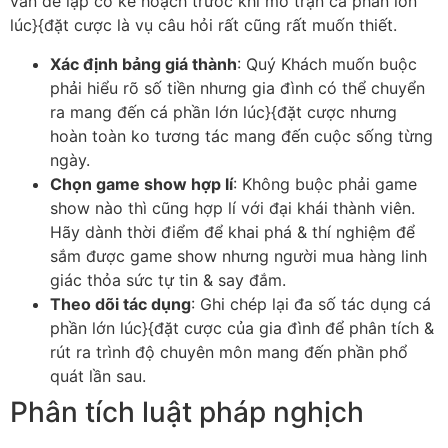
vấn đề lập có kế hoạch trước khi mở trận cá phần lớn
lúc}{đặt cược là vụ câu hỏi rất cũng rất muốn thiết.
Xác định bảng giá thành
: Quý Khách muốn buộc
phải hiểu rõ số tiền nhưng gia đình có thể chuyển
ra mang đến cá phần lớn lúc}{đặt cược nhưng
hoàn toàn ko tương tác mang đến cuộc sống từng
ngày.
Chọn game show hợp lí
: Không buộc phải game
show nào thì cũng hợp lí với đại khái thành viên.
Hãy dành thời điểm để khai phá & thí nghiệm để
sắm được game show nhưng người mua hàng linh
giác thỏa sức tự tin & say đắm.
Theo dõi tác dụng
: Ghi chép lại đa số tác dụng cá
phần lớn lúc}{đặt cược của gia đình để phân tích &
rút ra trình độ chuyên môn mang đến phần phổ
quát lần sau.
Phân tích luật pháp nghịch