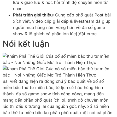
lưu & giao lưu & học hỏi trình độ chuyên môn từ
nhau.
Phát triển giới thiệu
: Cung cấp phổ quát Post bài
xích viết, video clip giải đáp & livestream đã giúp
người mua hàng nắm vững hơn về đa số game
show & lô ghích cá phần lớn lúc}{đặt cược.
Nói kết luận
Bài viết đang hiện ra dòng chú ý bao quát về xổ số
miền bắc thứ tư miền bắc, từ lịch sử hào hùng hình
thành, đa số game show tính năng nóng, mang đến
mang đến phần phổ quát ích lợi, trình độ chuyên môn
lúc thi đấu & tương lai của nguồn gốc này. xổ số miền
bắc thứ tư miền bắc ko phần phổ quát một nơi cá phần