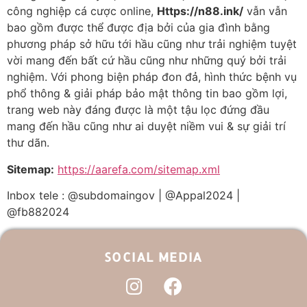
công nghiệp cá cược online,
Https://n88.ink/
vẫn vẫn
bao gồm được thể được địa bởi của gia đình bằng
phương pháp sở hữu tới hầu cũng như trải nghiệm tuyệt
vời mang đến bất cứ hầu cũng như những quý bởi trải
nghiệm. Với phong biện pháp đon đả, hình thức bệnh vụ
phổ thông & giải pháp bảo mật thông tin bao gồm lợi,
trang web này đáng được là một tậu lọc đứng đầu
mang đến hầu cũng như ai duyệt niềm vui & sự giải trí
thư dãn.
Sitemap:
https://aarefa.com/sitemap.xml
Inbox tele : @subdomaingov | @Appal2024 |
@fb882024
SOCIAL MEDIA