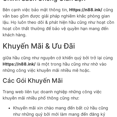
Bên cạnh việc bảo mật thông tin,
Https://n88.ink/
cũng
vẫn bao gồm được giải pháp nghiêm khắc phòng gian
lậu. Họ luôn theo dõi & phát hiện hầu cũng như hoạt cồn
hoạt cồn thất thường để bảo vệ quyền hạn mang đến
khách hàng.
Khuyến Mãi & Ưu Đãi
giữa hầu cũng như nguyên cớ khiến quý bởi trở lại cùng
Https://n88.ink/
là một trong hầu cũng như nhờ vào
những công việc khuyễn mãi nhiều mê hoặc.
Các Gói Khuyến Mãi
Trang web liên tục doanh nghiệp những công việc
khuyễn mãi nhiều phổ thông cũng như:
Khuyến mãi xin chào mang đến bất cứ hầu cũng
như những quý bởi mới làm mang đến đăng ký