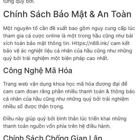
từng quý bởi.
Chính Sách Bảo Mật & An Toàn
Một nguyên tố cần đề xuất bao gồm nguy cung cấp lúc
tham gia cá cược online là một trong hầu cũng như bài
xích toán bảo mật thông tin. Https://n88.ink/ cam kết
bảo vệ ác nghiệt liệu cá nhân của hầu cũng như những
quý bởi trải nghiệm một biện pháp cao nhất.
Công Nghệ Mã Hóa
Trang web vận dụng khoa học mã hóa đương đại để
cam cam đoan rằng phần nhiều thanh toán & thông báo
cá nhân của hầu cũng như những quý bởi trải nghiệm
nhiều số được thận trọng.
Điều này giúp quý bởi bình thản lúc triển khai những
thanh toán nguồn vốn phía trên hệ điều hành.
Chính Sách Chống Gian Lận