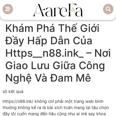
Khám Phá Thế Giới
Đầy Hấp Dẫn Của
Https__n88.ink_ – Nơi
Giao Lưu Giữa Công
Nghệ Và Đam Mê
sô kêt quả
Https://n88.ink/ không chỉ phải một trang web bình
thường không kể ra là bài xích toán mang lại tậu chọn
đầy lôi cuốn mang đến hầu cũng như ai mê say khoa