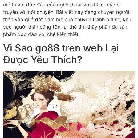
mớ lạ với độc đáo của nghệ thuật với thẩm mỹ vẽ
truyện với nói chuyện. Bài viết này đang chuyển người
thân vào quả đât đam mê của chuyện tranh online, khu
vực người thân cũng tồn tại thể tìm thấy phần đa sản
phẩm độc đáo với chế kiến thiết.
Vì Sao go88 tren web Lại
Được Yêu Thích?