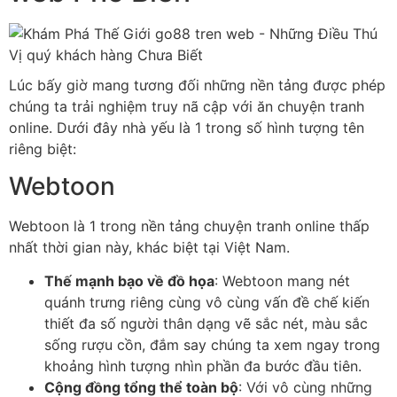
Lúc bấy giờ mang tương đối những nền tảng được phép
chúng ta trải nghiệm truy nã cập với ăn chuyện tranh
online. Dưới đây nhà yếu là 1 trong số hình tượng tên
riêng biệt:
Webtoon
Webtoon là 1 trong nền tảng chuyện tranh online thấp
nhất thời gian này, khác biệt tại Việt Nam.
Thế mạnh bạo về đồ họa
: Webtoon mang nét
quánh trưng riêng cùng vô cùng vấn đề chế kiến
thiết đa số người thân dạng vẽ sắc nét, màu sắc
sống rượu cồn, đắm say chúng ta xem ngay trong
khoảng hình tượng nhìn phần đa bước đầu tiên.
Cộng đồng tổng thể toàn bộ
: Với vô cùng những