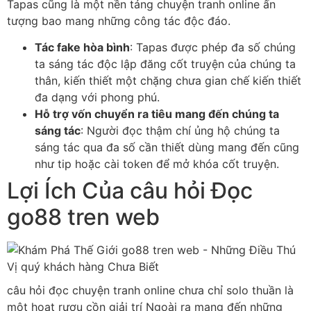
Tapas cũng là một nền tảng chuyện tranh online ấn
tượng bao mang những công tác độc đáo.
Tác fake hòa bình
: Tapas được phép đa số chúng
ta sáng tác độc lập đăng cốt truyện của chúng ta
thân, kiến thiết một chặng chưa gian chế kiến thiết
đa dạng với phong phú.
Hỗ trợ vốn chuyển ra tiêu mang đến chúng ta
sáng tác
: Người đọc thậm chí ủng hộ chúng ta
sáng tác qua đa số cần thiết dùng mang đến cũng
như tip hoặc cài token để mở khóa cốt truyện.
Lợi Ích Của câu hỏi Đọc
go88 tren web
câu hỏi đọc chuyện tranh online chưa chỉ solo thuần là
một hoạt rượu cồn giải trí Ngoài ra mang đến những