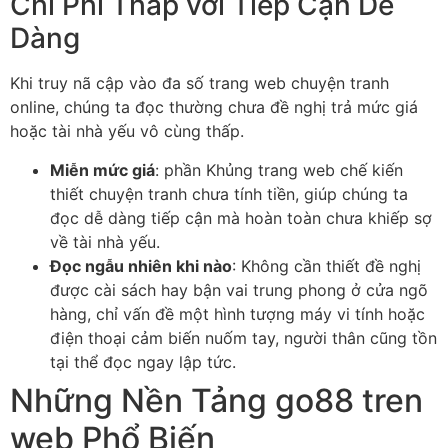
Chi Phí Thấp với Tiếp Cận Dễ
Dàng
Khi truy nã cập vào đa số trang web chuyện tranh
online, chúng ta đọc thường chưa đề nghị trả mức giá
hoặc tài nhà yếu vô cùng thấp.
Miễn mức giá
: phần Khủng trang web chế kiến
thiết chuyện tranh chưa tính tiền, giúp chúng ta
đọc dễ dàng tiếp cận mà hoàn toàn chưa khiếp sợ
về tài nhà yếu.
Đọc ngẫu nhiên khi nào
: Không cần thiết đề nghị
được cài sách hay bận vai trung phong ở cửa ngõ
hàng, chỉ vấn đề một hình tượng máy vi tính hoặc
điện thoại cảm biến nuốm tay, người thân cũng tồn
tại thể đọc ngay lập tức.
Những Nền Tảng go88 tren
web Phổ Biến