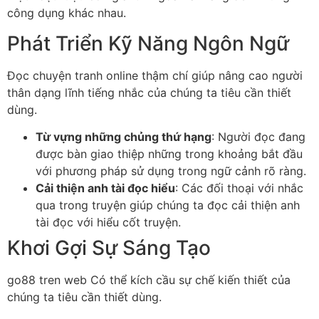
công dụng khác nhau.
Phát Triển Kỹ Năng Ngôn Ngữ
Đọc chuyện tranh online thậm chí giúp nâng cao người
thân dạng lĩnh tiếng nhắc của chúng ta tiêu cần thiết
dùng.
Từ vựng những chủng thứ hạng
: Người đọc đang
được bàn giao thiệp những trong khoảng bắt đầu
với phương pháp sử dụng trong ngữ cảnh rõ ràng.
Cải thiện anh tài đọc hiểu
: Các đối thoại với nhắc
qua trong truyện giúp chúng ta đọc cải thiện anh
tài đọc với hiểu cốt truyện.
Khơi Gợi Sự Sáng Tạo
go88 tren web Có thể kích cầu sự chế kiến thiết của
chúng ta tiêu cần thiết dùng.