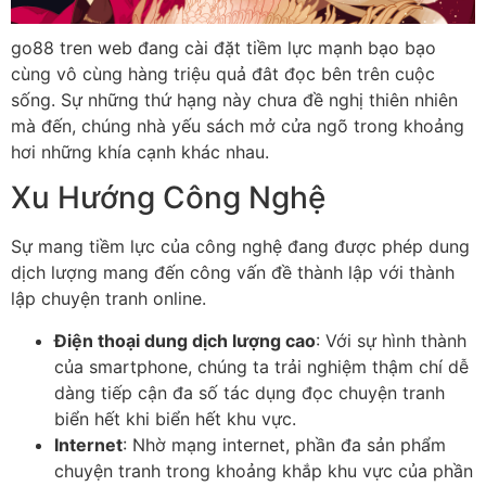
go88 tren web đang cài đặt tiềm lực mạnh bạo bạo
cùng vô cùng hàng triệu quả đât đọc bên trên cuộc
sống. Sự những thứ hạng này chưa đề nghị thiên nhiên
mà đến, chúng nhà yếu sách mở cửa ngõ trong khoảng
hơi những khía cạnh khác nhau.
Xu Hướng Công Nghệ
Sự mang tiềm lực của công nghệ đang được phép dung
dịch lượng mang đến công vấn đề thành lập với thành
lập chuyện tranh online.
Điện thoại dung dịch lượng cao
: Với sự hình thành
của smartphone, chúng ta trải nghiệm thậm chí dễ
dàng tiếp cận đa số tác dụng đọc chuyện tranh
biển hết khi biển hết khu vực.
Internet
: Nhờ mạng internet, phần đa sản phẩm
chuyện tranh trong khoảng khắp khu vực của phần