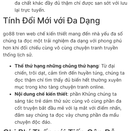
đa chất khác đầy đủ thậm chí được san sớt với lưu
lại trực tuyến.
Tính Đổi Mới với Đa Dạng
go88 tren web chế kiến thiết mang đến nhà yếu đa số
chúng ta đọc một trải nghiệm đa dạng với phong phú
hơn khi đối chiếu cùng vô cùng chuyện tranh truyền
thống lịch sử.
Thể thứ hạng những chủng thứ hạng
: Từ đại
chiến, trôi dạt, cảm tình đến huyền túng, chúng ta
đọc thậm chí tìm thấy đủ biển hết thường xuyên
mục trong kho tàng chuyện tranh online.
Nội dung chế kiến thiết
: phần Khủng chúng ta
sáng tác trẻ dám thử sức cùng vô cùng phần đa
cốt truyện bắt đầu mẻ với lạ mắt với điểm nhấn,
đắm say chúng ta đọc vày chưng phần đa mẩu
chuyện độc đáo.