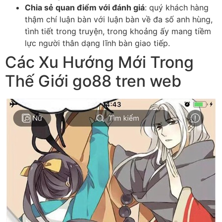
Chia sẻ quan điểm với đánh giá
: quý khách hàng
thậm chí luận bàn với luận bàn về đa số anh hùng,
tình tiết trong truyện, trong khoảng ấy mang tiềm
lực người thân dạng lĩnh bàn giao tiếp.
Các Xu Hướng Mới Trong
Thế Giới go88 tren web