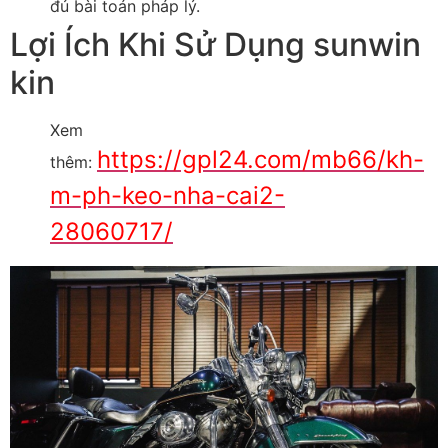
đủ bài toán pháp lý.
Lợi Ích Khi Sử Dụng sunwin
kin
Xem
https://gpl24.com/mb66/kh-
thêm:
m-ph-keo-nha-cai2-
28060717/