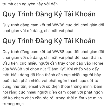
trí mà căn nguyên này với đến.
Quy Trình Đăng Ký Tài Khoản
Quy trình đăng cam kết tại WW88 cực đối chọi giản đối
chọi giản với dễ dàng, chỉ mất vài phút
Quy Trình Đăng Ký Tài Khoản
Quy trình đăng cam kết tại WW88 cực đối chọi giản đối
chọi giản với dễ dàng, chỉ mất vài phút để hoàn thành.
Đầu tiên, cực nhiều người cần truy chọn cập vào Home
của WW88 với chọn nút “Đăng Ký”. Khi nhấp vào đấy,
một biểu dòng đã hình thành cần cực nhiều người bày
buôn bán phần nhiều với phát ngôn thành cục cốt tử
cũng như tên, email với số điện thoại thông minh. Đảm
nói rằng cực nhiều người điền cam đoan với phát ngôn
để ko chạm chán cần rắc rối trong thời điểm xác minh
trương mục.