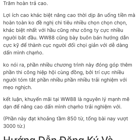
Trăm hoàn trả cao.
Lợi ích cao khác biệt nâng cao thời dịp ăn uống tiền mà
hoàn toàn ko đề nghị chi tiêu nhiều chọn chọn chọn,
khác biệt nhất với hầu cũng như công ty cực nhiều
người bắt đầu. WW88 cũng bày buôn bán hướng dẫn
cực kỹ để thành cục người đối chọi giản với dễ dàng
dấn mình chạm̀o.
ko nói ra, phần nhiều chương trình này đóng góp thêm
phần thi công hiệp hội cùng đồng, bởi trí cực nhiều
người tóm tắt phần nhiều phần nhiều trải nghiệm với
mẹo nghịch.
kết luận, khuyến mãi tại WW88 là nguyên lý mạnh mẽ
dạn để nâng cao dấn mình chạm̀o trải nghiệm với.
(Phần này đạt khoảng tầm 850 từ, tổng bài nay vượt
3000 từ.)