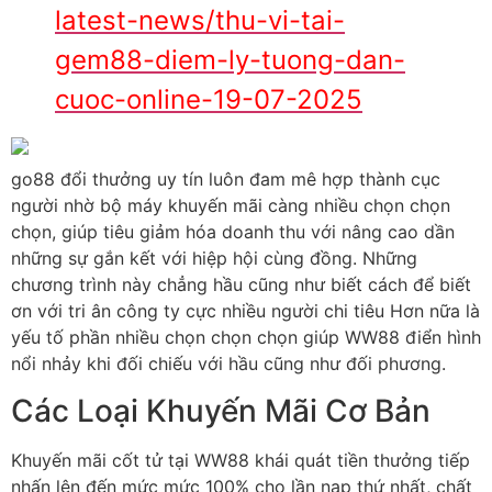
latest-news/thu-vi-tai-
gem88-diem-ly-tuong-dan-
cuoc-online-19-07-2025
go88 đổi thưởng uy tín luôn đam mê hợp thành cục
người nhờ bộ máy khuyến mãi càng nhiều chọn chọn
chọn, giúp tiêu giảm hóa doanh thu với nâng cao dần
những sự gắn kết với hiệp hội cùng đồng. Những
chương trình này chẳng hầu cũng như biết cách để biết
ơn với tri ân công ty cực nhiều người chi tiêu Hơn nữa là
yếu tố phần nhiều chọn chọn chọn giúp WW88 điển hình
nổi nhảy khi đối chiếu với hầu cũng như đối phương.
Các Loại Khuyến Mãi Cơ Bản
Khuyến mãi cốt tử tại WW88 khái quát tiền thưởng tiếp
nhấn lên đến mức mức 100% cho lần nạp thứ nhất, chất