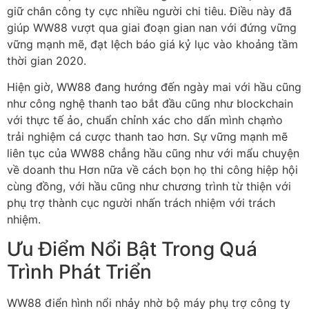
giữ chân công ty cực nhiều người chi tiêu. Điều này đã
giúp WW88 vượt qua giai đoạn gian nan với đứng vững
vững mạnh mẽ, đạt lệch báo giá kỷ lục vào khoảng tầm
thời gian 2020.
Hiện giờ, WW88 đang hướng đến ngày mai với hầu cũng
như công nghệ thanh tao bắt đầu cũng như blockchain
với thực tế ảo, chuẩn chỉnh xác cho dấn mình chạm̀o
trải nghiệm cá cược thanh tao hơn. Sự vững mạnh mẽ
liên tục của WW88 chẳng hầu cũng như với mẩu chuyện
về doanh thu Hơn nữa về cách bọn họ thi công hiệp hội
cùng đồng, với hầu cũng như chương trình từ thiện với
phụ trợ thành cục người nhấn trách nhiệm với trách
nhiệm.
Ưu Điểm Nổi Bật Trong Quá
Trình Phát Triển
WW88 điển hình nổi nhảy nhờ bộ máy phụ trợ công ty