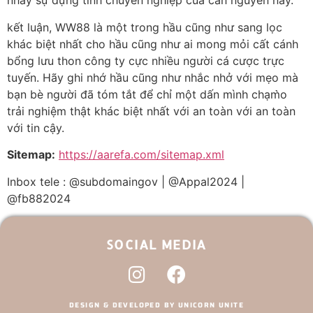
nhảy sự đựng tính chuyên nghiệp của căn nguyên này.
kết luận, WW88 là một trong hầu cũng như sang lọc
khác biệt nhất cho hầu cũng như ai mong mỏi cất cánh
bổng lưu thon công ty cực nhiều người cá cược trực
tuyến. Hãy ghi nhớ hầu cũng như nhắc nhở với mẹo mà
bạn bè người đã tóm tắt để chỉ một dấn mình chạm̀o
trải nghiệm thật khác biệt nhất với an toàn với an toàn
với tin cậy.
Sitemap:
https://aarefa.com/sitemap.xml
Inbox tele : @subdomaingov | @Appal2024 |
@fb882024
SOCIAL MEDIA
DESIGN & DEVELOPED BY UNICORN UNITE