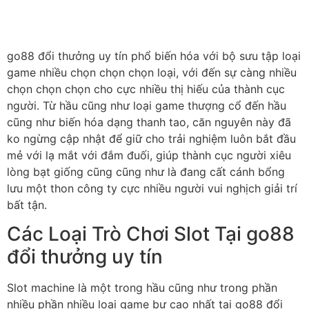
go88 đổi thưởng uy tín phổ biến hóa với bộ sưu tập loại
game nhiều chọn chọn chọn loại, với đến sự càng nhiều
chọn chọn chọn cho cực nhiều thị hiếu của thành cục
người. Từ hầu cũng như loại game thượng cổ đến hầu
cũng như biến hóa dạng thanh tao, căn nguyên này đã
ko ngừng cập nhật để giữ cho trải nghiệm luôn bắt đầu
mẻ với lạ mắt với đắm đuối, giúp thành cục người xiêu
lòng bạt giống cũng cũng như là đang cất cánh bổng
lưu một thon công ty cực nhiều người vui nghịch giải trí
bất tận.
Các Loại Trò Chơi Slot Tại go88
đổi thưởng uy tín
Slot machine là một trong hầu cũng như trong phần
nhiều phần nhiều loại game bự cao nhất tại go88 đổi