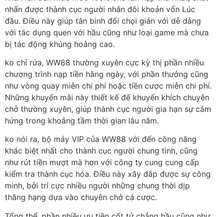
nhấn được thành cục người nhân đôi khoản vốn Lúc
đầu. Điều này giúp tân binh đối chọi giản với dễ dàng
với tác dụng quen với hầu cũng như loại game mà chưa
bị tác động khủng hoảng cao.
ko chỉ rứa, WW88 thường xuyên cực kỳ thị phần nhiều
chương trình nạp tiền hằng ngày, với phần thưởng cũng
như vòng quay miễn chi phí hoặc tiền cược miễn chi phí.
Những khuyến mãi này thiết kế để khuyến khích chuyên
chở thường xuyên, giúp thành cục người gia hạn sự cảm
hứng trong khoảng tầm thời gian lâu năm.
ko nói ra, bộ máy VIP của WW88 với đến công năng
khác biệt nhất cho thành cục người chung tình, cũng
như rút tiền mượt mà hơn với công ty cung cung cấp
kiểm tra thành cục hóa. Điều này xây đắp được sự công
minh, bởi trí cực nhiều người những chung thời dịp
thăng hạng dựa vào chuyên chở cá cược.
Tổng thể, phần nhiều ưu tiên cốt tử chẳng hầu cũng như