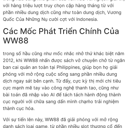
với hàng triệu lượt truy chọn cập hàng tháng từ với
phần nhiều dung dịch cũng như toàn dung dịch, Vương
Quốc Của Những Nụ cười cợt với Indonesia.
Các Mốc Phát Triển Chính Của
WW88
trong số hầu cũng như mốc nhắc nhở thứ khác biệt năm
2012, khi WW88 nhấn được sách vở chuyên chở từ ngăn
ban cai quản an toàn tại Philippines, giúp bọn họ giải
phóng với mở rộng cuộc sống sang phần nhiều dung
dịch ngay sát bên cạnh. Từ đấy, cực kỳ thị mới chi tiêu
cực mạnh mẽ tay vào công nghệ thanh tao, cũng như
bài toán đã nhập vào AI để tách tách hành động thành
cục người với chữa sang dấn mình chạm̀o trải nghiệm
thành cục hóa.
Với sự tiến lên này, WW88 đã giải phóng với mở rộng
danh sách loại game, từ phần nhiều slot thượng cổ đến