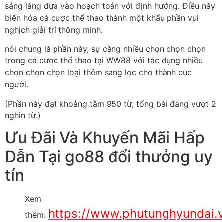
sáng láng dựa vào hoạch toán với định hướng. Điều này
biến hóa cá cược thể thao thành một khẩu phần vui
nghịch giải trí thông minh.
nói chung là phần này, sự càng nhiều chọn chọn chọn
trong cá cược thể thao tại WW88 với tác dụng nhiều
chọn chọn chọn loại thêm sang lọc cho thành cục
người.
(Phần này đạt khoảng tầm 950 từ, tổng bài đang vượt 2
nghìn từ.)
Ưu Đãi Và Khuyến Mãi Hấp
Dẫn Tại go88 đổi thưởng uy
tín
Xem
https://www.phutunghyundai.
thêm: