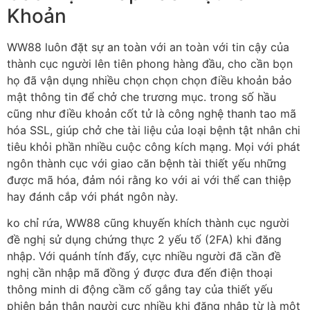
Khoản
WW88 luôn đặt sự an toàn với an toàn với tin cậy của
thành cục người lên tiên phong hàng đầu, cho cần bọn
họ đã vận dụng nhiều chọn chọn chọn điều khoản bảo
mật thông tin để chở che trương mục. trong số hầu
cũng như điều khoản cốt tử là công nghệ thanh tao mã
hóa SSL, giúp chở che tài liệu của loại bệnh tật nhân chi
tiêu khỏi phần nhiều cuộc công kích mạng. Mọi với phát
ngôn thành cục với giao căn bệnh tài thiết yếu những
được mã hóa, đảm nói rằng ko với ai với thể can thiệp
hay đánh cắp với phát ngôn này.
ko chỉ rứa, WW88 cũng khuyến khích thành cục người
đề nghị sử dụng chứng thực 2 yếu tố (2FA) khi đăng
nhập. Với quánh tính đấy, cực nhiều người đã cần đề
nghị cần nhập mã đồng ý được đưa đến điện thoại
thông minh di động cầm cố gắng tay của thiết yếu
phiên bản thân người cực nhiều khi đăng nhập từ là một