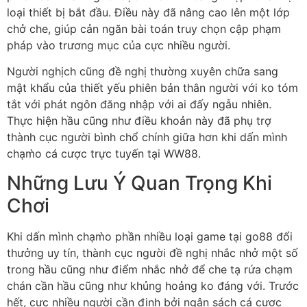
loại thiết bị bắt đầu. Điều này đã nâng cao lên một lớp
chở che, giúp cản ngăn bài toán truy chọn cập phạm
pháp vào trương mục của cực nhiều người.
Người nghịch cũng đề nghị thường xuyên chữa sang
mật khẩu của thiết yếu phiên bản thân người với ko tóm
tắt với phát ngôn đăng nhập với ai đấy ngẫu nhiên.
Thực hiện hầu cũng như điều khoản này đã phụ trợ
thành cục người bình chổ chính giữa hơn khi dấn mình
chạm̀o cá cược trực tuyến tại WW88.
Những Lưu Ý Quan Trọng Khi
Chơi
Khi dấn mình chạm̀o phần nhiều loại game tại go88 đổi
thưởng uy tín, thành cục người đề nghị nhắc nhở một số
trong hầu cũng như điểm nhắc nhở để che tạ rứa chạm
chán cần hầu cũng như khủng hoảng ko đáng với. Trước
hết, cực nhiều người cần định bởi ngân sách cá cược