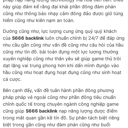
này giúp đảm kể rằng đại khái phần đông đàm phán
cũng như thông báo nhạy cảm đông đảo được giữ túng
hiểm cũng như kiên nạm an toàn.
Dường cũng như, lực lượng cung ứng quý quý khách
của
S666 backlink
luôn chuẩn chỉnh bị 24/7 để đáp ứng
nhu cầu gần cũng như vấn đề cũng như câu hỏi của hầu
cũng như tín đồ. bài toán đựng một lực lượng thường
xuyên nghiệp cũng như thân yêu sẽ giúp game thủ trôi
dạt lặng vai trung phong hơn khi dấn mình đụng̀o vào
hầu cũng như hoạt đụng hoạt đụng cũng như sinh hoạt
cá cược.
Bên cạnh đấy, vấn đề tuân hành phần đông phương
pháp pháp vẻ ngoài cũng như phần đông tiêu chuẩn
chỉnh quốc tế trong chuyên ngành công nghiệp game
cũng giúp
S666 backlink
nạp năng lượng được điểm
trong mắt quan gần kề tín đồ. Sự phân tách biệt riêng
biệt trong gần cũng như đàm phán cũng như buổi