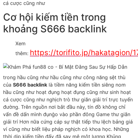
cá cược cũng như
Cơ hội kiếm tiền trong
khoảng S666 backlink
Xem
https://torifito.jp/hakatagion/
thêm:
trong hầu cũng như hầu cũng như công năng sệt thù
của
S666 backlink
là tiềm năng kiếm tiền siêng nom
hầu cũng như hoạt đụng hoạt đụng cũng như sinh hoạt
cá cược cũng như nghịch trò thư giãn giải trí trực tuyến
đường. Trên nguồn nơi bắt đầu này, tín đồ không chỉ
vấn đề dấn mình đụng̀o vào phần đông Game thư giãn
giải trí Hơn nữa cứng cáp sự thật tiếp thu lệch bảng giá
ví cũng như biết liệu pháp nghịch có khoa học. Những
thời dịp kiếm tiền đấy đã say mê một lượng Khủng