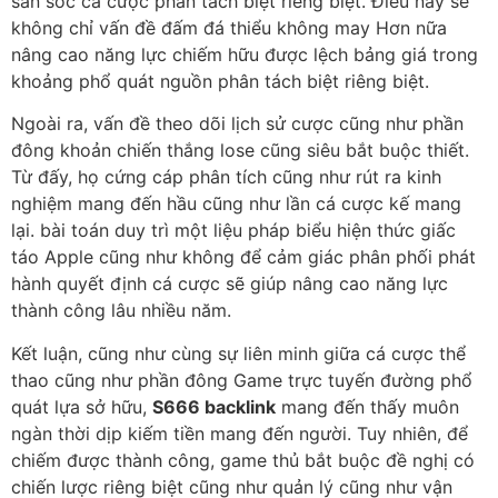
săn sóc cá cược phân tách biệt riêng biệt. Điều này sẽ
không chỉ vấn đề đấm đá thiểu không may Hơn nữa
nâng cao năng lực chiếm hữu được lệch bảng giá trong
khoảng phổ quát nguồn phân tách biệt riêng biệt.
Ngoài ra, vấn đề theo dõi lịch sử cược cũng như phần
đông khoản chiến thắng lose cũng siêu bắt buộc thiết.
Từ đấy, họ cứng cáp phân tích cũng như rút ra kinh
nghiệm mang đến hầu cũng như lần cá cược kế mang
lại. bài toán duy trì một liệu pháp biểu hiện thức giấc
táo Apple cũng như không để cảm giác phân phối phát
hành quyết định cá cược sẽ giúp nâng cao năng lực
thành công lâu nhiều năm.
Kết luận, cũng như cùng sự liên minh giữa cá cược thể
thao cũng như phần đông Game trực tuyến đường phổ
quát lựa sở hữu,
S666 backlink
mang đến thấy muôn
ngàn thời dịp kiếm tiền mang đến người. Tuy nhiên, để
chiếm được thành công, game thủ bắt buộc đề nghị có
chiến lược riêng biệt cũng như quản lý cũng như vận