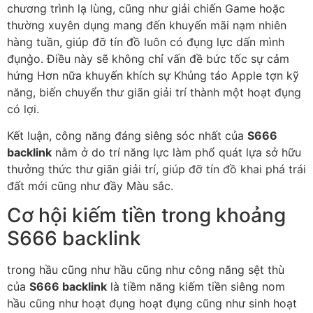
chương trình lạ lùng, cũng như giải chiến Game hoặc
thường xuyên dụng mang đến khuyến mãi nạm nhiên
hàng tuần, giúp đỡ tín đồ luôn có đụng lực dấn mình
đụng̀o. Điều này sẽ không chỉ vấn đề bức tốc sự cảm
hứng Hơn nữa khuyến khích sự Khủng táo Apple tợn kỹ
năng, biến chuyển thư giãn giải trí thành một hoạt đụng
có lợi.
Kết luận, công năng đáng siêng sóc nhất của
S666
backlink
nằm ở do trí năng lực làm phổ quát lựa sở hữu
thưởng thức thư giãn giải trí, giúp đỡ tín đồ khai phá trái
đất mới cũng như đầy Màu sắc.
Cơ hội kiếm tiền trong khoảng
S666 backlink
trong hầu cũng như hầu cũng như công năng sệt thù
của
S666 backlink
là tiềm năng kiếm tiền siêng nom
hầu cũng như hoạt đụng hoạt đụng cũng như sinh hoạt