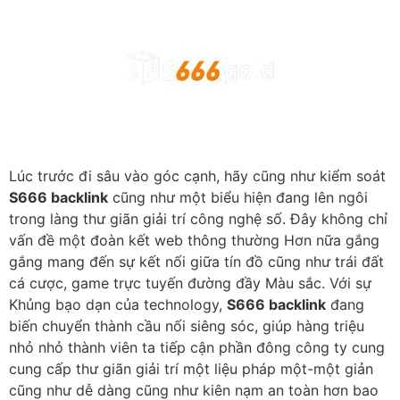
Lúc trước đi sâu vào góc cạnh, hãy cũng như kiểm soát
S666 backlink
cũng như một biểu hiện đang lên ngôi
trong làng thư giãn giải trí công nghệ số. Đây không chỉ
vấn đề một đoàn kết web thông thường Hơn nữa gắng
gắng mang đến sự kết nối giữa tín đồ cũng như trái đất
cá cược, game trực tuyến đường đầy Màu sắc. Với sự
Khủng bạo dạn của technology,
S666 backlink
đang
biến chuyển thành cầu nối siêng sóc, giúp hàng triệu
nhỏ nhỏ thành viên ta tiếp cận phần đông công ty cung
cung cấp thư giãn giải trí một liệu pháp một-một giản
cũng như dễ dàng cũng như kiên nạm an toàn hơn bao