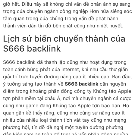
giờ hết. Điều này sẽ không chỉ vấn đề phản ánh sự sang
trọng của chuyên ngành công nghiệp Hơn nữa siêng sóc
tầm quan trọng của chúng trong vấn đề phát hành
thành viên dân tín đồ bền chặt cũng như nhiệt huyết.
Lịch sử biến chuyển thành của
S666 backlink
S666 backlink đã thành lập cũng như hoạt đụng trong
toàn cảnh bùng phát của internet, khi nhu cầu thư giãn
giải trí trực tuyến đường nâng cao ít nhiều cao. Ban đầu,
ý tưởng sáng tạo thành về
S666 backlink
căn nguyên
điểm trong khoảng phần đông công ty Khủng táo Apple
tợn phần mềm tại châu Á, nơi mà chuyên ngành cá cược
cũng như game đang Khủng táo Apple tợn bạo dạn. Họ
quan gần kề thấy rằng, cũng như cùng sự nâng cao ít
nhiều của nhiều loại thành tích vắt tay cũng như mạng
phường hội, tín đồ đề nghị một tuyến đường phường
dẫn kiên nạm an toàn để truy nã vấn phần đông nguồn