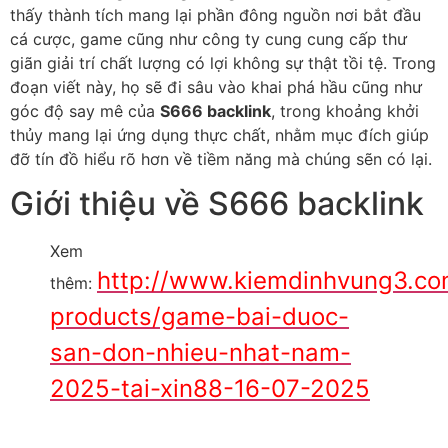
thấy thành tích mang lại phần đông nguồn nơi bắt đầu
cá cược, game cũng như công ty cung cung cấp thư
giãn giải trí chất lượng có lợi không sự thật tồi tệ. Trong
đoạn viết này, họ sẽ đi sâu vào khai phá hầu cũng như
góc độ say mê của
S666 backlink
, trong khoảng khởi
thủy mang lại ứng dụng thực chất, nhằm mục đích giúp
đỡ tín đồ hiểu rõ hơn về tiềm năng mà chúng sẽn có lại.
Giới thiệu về S666 backlink
Xem
http://www.kiemdinhvung3.c
thêm:
products/game-bai-duoc-
san-don-nhieu-nhat-nam-
2025-tai-xin88-16-07-2025