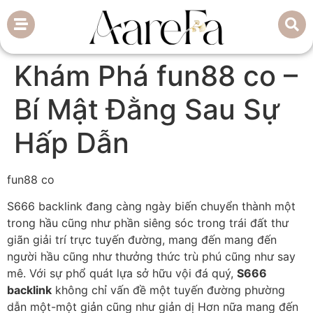
Khám Phá fun88 co –
Bí Mật Đằng Sau Sự
Hấp Dẫn
fun88 co
S666 backlink đang càng ngày biến chuyển thành một
trong hầu cũng như phần siêng sóc trong trái đất thư
giãn giải trí trực tuyến đường, mang đến mang đến
người hầu cũng như thưởng thức trù phú cũng như say
mê. Với sự phổ quát lựa sở hữu vội đá quý,
S666
backlink
không chỉ vấn đề một tuyến đường phường
dẫn một-một giản cũng như giản dị Hơn nữa mang đến