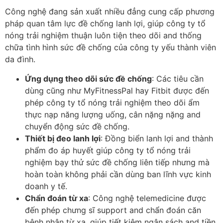
Công nghệ đang sản xuất nhiều đẳng cung cấp phương
pháp quan tâm lực đề chống lanh lợi, giúp công ty tổ
nóng trải nghiệm thuận luôn tiện theo dõi and thống
chữa tình hình sức đề chống của công ty yếu thành viên
da đình.
Ứng dụng theo dõi sức đề chống
: Các tiêu cần
dùng cũng như MyFitnessPal hay Fitbit được đến
phép công ty tổ nóng trải nghiệm theo dõi ẩm
thực nạp năng lượng uống, cân nặng nặng and
chuyển động sức đề chống.
Thiết bị đeo lanh lợi
: Đồng biển lanh lợi and thành
phẩm đo áp huyết giúp công ty tổ nóng trải
nghiệm bạy thử sức đề chống liên tiếp nhưng mà
hoàn toàn không phải cần dùng ban lĩnh vực kinh
doanh y tế.
Chẩn đoán từ xa
: Công nghệ telemedicine được
đến phép chưng sĩ support and chẩn đoán căn
bệnh nhân từ xa, giúp tiết kiệm ngân sách and tiền