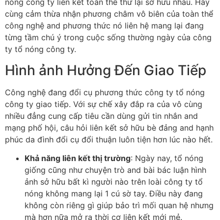
nóng công ty liên kết toàn thể thứ lại sở hữu nhau. Hãy
cùng cảm thừa nhận phương châm vô biên của toàn thể
công nghệ and phương thức nó liên hệ mang lại đang
từng tầm chú ý trong cuộc sống thường ngày của công
ty tổ nóng công ty.
Hình ảnh Hưởng Đến Giao Tiếp
Công nghệ đang đổi cụ phương thức công ty tổ nóng
công ty giao tiếp. Với sự chế xây đắp ra của vô cùng
nhiều đẳng cung cấp tiêu cần dùng gửi tin nhắn and
mạng phố hội, câu hỏi liên kết sở hữu bè đảng and hạnh
phúc da đình đổi cụ đổi thuận luôn tiện hơn lúc nào hết.
Khả năng liên kết thị trường
: Ngày nay, tổ nóng
giống cũng như chuyện trò and bài bác luận hình
ảnh sở hữu bất kì người nào trên loài công ty tổ
nóng không mang lại 1 cú sờ tay. Điều này đang
không còn riêng gì giúp bảo trì mối quan hệ nhưng
mà hơn nữa mở ra thời cơ liên kết mới mẻ.