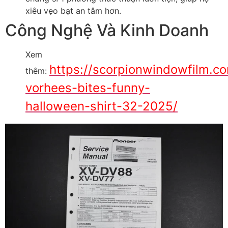
xiêu vẹo bạt an tâm hơn.
Công Nghệ Và Kinh Doanh
Xem
https://scorpionwindowfilm.c
thêm:
vorhees-bites-funny-
halloween-shirt-32-2025/