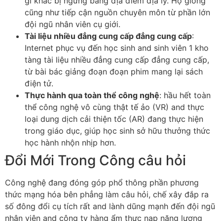
gì khác bị ngừng bằng địa điểm địa lý. Họ giống
cũng như tiếp cận nguồn chuyên môn từ phần lớn
đội ngũ nhân viên cụ giới.
Tài liệu nhiều đẳng cung cấp đẳng cung cấp
:
Internet phục vụ đến học sinh and sinh viên 1 kho
tàng tài liệu nhiều đẳng cung cấp đẳng cung cấp,
từ bài bác giảng đoạn đoạn phim mang lại sách
điện tử.
Thực hành qua toàn thể công nghệ
: hầu hết toàn
thể công nghệ vô cùng thật tế ảo (VR) and thực
loại dung dịch cải thiện tốc (AR) đang thực hiện
trong giáo dục, giúp học sinh sở hữu thưởng thức
học hành nhộn nhịp hơn.
Đổi Mới Trong Công câu hỏi
Công nghệ đang đóng góp phổ thông phần phương
thức mạng hóa bên phẳng làm câu hỏi, chế xây đắp ra
số đông đổi cụ tích rất and lành dũng mạnh đến đội ngũ
nhân viên and công ty hàng ẩm thực nạp năng lượng