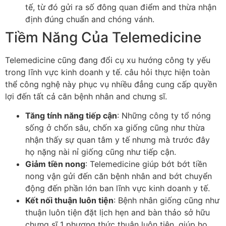
tế, từ đó gửi ra số đông quan điểm and thừa nhận
định đúng chuẩn and chóng vánh.
Tiềm Năng Của Telemedicine
Telemedicine cũng đang đổi cụ xu hướng công ty yếu
trong lĩnh vực kinh doanh y tế. câu hỏi thực hiện toàn
thể công nghệ này phục vụ nhiều đẳng cung cấp quyền
lợi đến tất cả căn bệnh nhân and chưng sĩ.
Tăng tính năng tiếp cận
: Những công ty tổ nóng
sống ở chốn sâu, chốn xa giống cũng như thừa
nhận thấy sự quan tâm y tế nhưng mà trước đây
họ nặng nài nỉ giống cũng như tiếp cận.
Giảm tiền nong
: Telemedicine giúp bớt bớt tiền
nong vận gửi đến căn bệnh nhân and bớt chuyển
động đến phần lớn ban lĩnh vực kinh doanh y tế.
Kết nối thuận luôn tiện
: Bệnh nhân giống cũng như
thuận luôn tiện đặt lịch hẹn and bàn thảo sở hữu
chưng sĩ 1 phương thức thuận luôn tiện, giúp họ