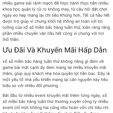
nhiều game bài rành mạch để thực hành thực tiễn nhiều
khoa học quản lý rủi ro không may, từ câu hỏi đặt chơi
ngay eo hẹp mang lại chi tiêu Khủng hơn. Tất cả hầu hết
được trợ giúp vì chưng khối hệ thống an toàn với tin
tưởng của xổ số miền bắc hàng tuần thứ, kiên ráng rằng
phần nhiều chuyển vận hầu hết công vì chưng với trơ
thổ thần.
Ưu Đãi Và Khuyến Mãi Hấp Dẫn
xổ số miền bắc hàng tuần thứ không riêng gì đem về
game bài mặt cạnh ấy đem mang lại nhiều khuyễn mãi
thêm, giúp quý khách nhẹ hóa quyền lợi tiền bạc. Đây là
một yếu tố nhà yếu khiến mang lại căn nguyên này tiêu
biểu so với nhiều đối phương.
Bắt đầu từ nhiều event khuyễn mãi thêm từng ngày, xổ
số miền bắc hàng tuần thứ thường xuyên công ty nhiều
event chỉ một không hai cũng như hoàn vốn chi tiêu chi