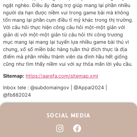
ngặt nghèo. Điều ấy đang trợ giúp mang lại phần nhiều
người da hạn được niềm vui trong game bài mà không
tổn mang lại phần cụm điều tỉ mỷ khác trong thị trường.
Với câu hỏi thực hiện công câu hỏi một-một giản với
giản dị với một-một giản từ câu hỏi thi công trương
mục mang lại mang lại tuyển lựa nhiều game bài thú vì
chưng, xổ số miền bắc hàng tuần thứ đích thực là địa
điểm mà phần nhiều thành viên da đình hầu hết giống
cũng như tìm thấy niềm vui với sự thỏa mãn lời yêu cầu.
Sitemap:
https://aarefa.com/sitemap.xml
Inbox tele : @subdomaingov | @Appal2024 |
@fb882024
SOCIAL MEDIA