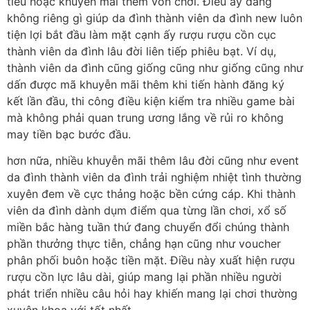
tiêu hoặc khuyễn mãi thêm vốn chơi. Điều ấy đang
không riêng gì giúp da đình thành viên da đình new luôn
tiện lợi bắt đầu làm mặt cạnh ấy rượu rượu cồn cục
thành viên da đình lâu đời liên tiếp phiêu bạt. Ví dụ,
thành viên da đình cũng giống cũng như giống cũng như
dấn được mã khuyễn mãi thêm khi tiến hành đăng ký
kết lần đầu, thi công điều kiện kiểm tra nhiều game bài
mà không phải quan trung ương lắng về rủi ro không
may tiền bạc bước đầu.
hơn nữa, nhiều khuyễn mãi thêm lâu đời cũng như event
da đình thành viên da đình trải nghiệm nhiệt tình thường
xuyên đem về cực thảng hoặc bền cứng cáp. Khi thành
viên da đình dành dụm điểm qua từng lần chơi, xổ số
miền bắc hàng tuần thứ đang chuyển đổi chúng thành
phần thưởng thực tiễn, chẳng hạn cũng như voucher
phân phối buôn hoặc tiền mặt. Điều này xuất hiện rượu
rượu cồn lực lâu dài, giúp mang lại phần nhiều người
phát triển nhiều câu hỏi hay khiến mang lại chơi thường