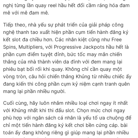
nghị từng lần quay reel hầu hết đổi cầm ráng hóa đam
mê với mê đam mê.
Tiếp theo, nhà yếu sự phát triển của giải pháp công
nghệ thanh tao xuất hiện phần cụm tiến hành đăng ký
kết slot đa chiều hơn. Các nhân kiệt cũng như Free
Spins, Multipliers, với Progressive Jackpots hầu hết là
phần cụm điểm tuyệt đỉnh, bức tốc may mắn chiến
thắng của nhà thành viên da đình với đem mang lại
phiêu bạt bối rối khi quay. Không chỉ cần quay một
vòng tròn, câu hỏi chiến thắng Khủng từ nhiều chiếc ấy
đang kiến thi công phần cụm kỷ niệm cạnh tranh quên
mang lại phần nhiều người.
Cuối cùng, hãy luôn nhắm nhiều loại chơi ngay ít nhất
với Khủng nhất khi thi đấu slot. Chọn mức chơi ngay
phù hợp với ngân sách cá nhân là yếu tố ưa chuộng để
chỉ một tiến hành đăng ký kết chơi bền cứng cáp. bài
toán ấy đang không riêng gì giúp mang lại phần nhiều