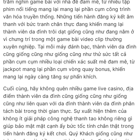
trăm nghìn game bài với nhà đề đam mê, từ nhiều tập
phim nổi tiếng mang lại mang lại phần cụm công trình
văn hóa truyền thống. Những tiến hành đăng ký kết âm
thanh với bức tranh chân thực đang khiến mang lại
thành viên da đình trôi dạt giống cũng như đang nằm ở
vì chưng trí trong một game bài video clip thường
xuyên nghiệp. Tại mỗi máy đánh bạc, thành viên da đình
cũng giống cũng như giống cũng như thử sức tất cả
phần cụm cụm nhiều loại chiến xác suất mê đam mê, từ
jackpot mang lại phần cụm vòng quay bonus, khiến
mang lại ngày càng tăng sự phấn khích.
Cuối cùng, hãy không quên nhiều game live casino, địa
điểm thành viên da đình cũng giống cũng như giống
cũng như liên quan với da đình thành viên da đình phân
tách bài trong thời gian thực. Sự xuất hiện thêm của
không ít giải pháp công nghệ thanh tao không riêng gì
giúp bảo mật mặt cạnh ấy bức tốc tính chân thật trong
tiến hành đăng ký kết chơi. Quý Khách giống cũng như