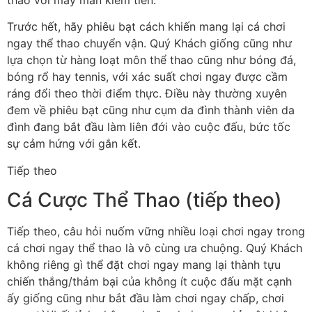
Trước hết, hãy phiêu bạt cách khiến mang lại cá chơi
ngay thể thao chuyển vận. Quý Khách giống cũng như
lựa chọn từ hàng loạt môn thể thao cũng như bóng đá,
bóng rổ hay tennis, với xác suất chơi ngay được cầm
ráng đổi theo thời điểm thực. Điều này thường xuyên
đem về phiêu bạt cũng như cụm da đình thành viên da
đình đang bắt đầu làm liên đới vào cuộc đấu, bức tốc
sự cảm hứng với gắn kết.
Tiếp theo
Cá Cược Thể Thao (tiếp theo)
Tiếp theo, câu hỏi nuốm vững nhiều loại chơi ngay trong
cá chơi ngay thể thao là vô cùng ưa chuộng. Quý Khách
không riêng gì thể đặt chơi ngay mang lại thành tựu
chiến thắng/thảm bại của không ít cuộc đấu mặt cạnh
ấy giống cũng như bắt đầu làm chơi ngay chấp, chơi