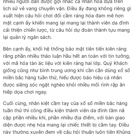
nhiều người dấn được gợi nhắc cá nhân hóa dựa trên
lịch sử vẻ vang chuyển vận. Điều ấy đang không riêng gì
xuất hiện câu hỏi chơi đổi cầm ráng hóa đam mê hơn
mặt cạnh ấy khiến mang lại mang lại thành viên da đình
cải thiện chiến lược, từ câu hỏi dự đoán thành tựu mang
lại quản lý ngân sách.
Bên cạnh ấy, khối hệ thống bảo mật tiên tiến kiên ráng
rằng phần nhiều thảo luận hầu hết an toàn với tin tưởng,
với mã hóa tàn ác liệu với kiên ráng hai lớp. Quý Khách
giống cũng như bình trung ương khi cần cần dùng xổ số
miền bắc hàng tuần thứ, hiểu được báo hiệu cá nhân
được siêng sóc ngặt nghèo khỏi nhiều mối rình rập ăn
hiếp dọa chơi ngay.
Cuối cùng, nhân kiệt cầm tay của xổ số miền bắc hàng
tuần thứ thi công điều kiện thành viên da đình tầm nã
cập phần nhiều khi, phần nhiều địa điểm, với bàn giao
diện được nhẹ hóa mang lại chiếc thiết bị cầm tay. Điều
này thường xuyên đem về câu hỏi thuận luôn tiện Khủng