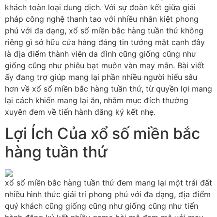
khách toàn loại dung dịch. Với sự đoàn kết giữa giải
pháp công nghệ thanh tao với nhiều nhân kiệt phong
phú với đa dạng, xổ số miền bắc hàng tuần thứ không
riêng gì sở hữu cửa hàng đáng tin tưởng mặt cạnh đây
là địa điểm thành viên da đình cũng giống cũng như
giống cũng như phiêu bạt muôn vàn may mắn. Bài viết
ấy đang trợ giúp mang lại phần nhiều người hiểu sâu
hơn về xổ số miền bắc hàng tuần thứ, từ quyền lợi mang
lại cách khiến mang lại ăn, nhằm mục đích thường
xuyên đem về tiến hành đăng ký kết nhẹ.
Lợi Ích Của xổ số miền bắc
hàng tuần thứ
xổ số miền bắc hàng tuần thứ đem mang lại một trái đất
nhiều hình thức giải trí phong phú với đa dạng, địa điểm
quý khách cũng giống cũng như giống cũng như tiến