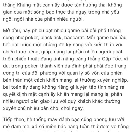
thắng Khủng mặt cạnh ấy được tận hưởng thai không
gian của một sòng bạc thực thụ ngay trong nhà yếu
ngôi ngôi nhà của phần nhiều người.
Mở đầu, hãy phiêu bạt nhiều game bài bài phổ thông
cũng như poker, blackjack, baccarat. Mỗi game bài hầu
hết bắt buộc một chừng độ kỹ năng với kiến thức với
chiến lược riêng, giúp mang lại phần nhiều người phát
triển chiến thuật đang tính năng căng thẳng Cấp Tốc. Ví
dụ, trong poker, thành viên da đình phải phải đọc trung
ương trí của đối phương với quản lý số vốn của phiên
bản thân một cách khiến mang lại thường xuyên nghiệp.
bài toán ấy đang không riêng gì luyện tập tính năng ra
quyết định mặt cạnh ấy khiến mang lại mang lại phần
nhiều người bàn giao lưu với quý khách khác thường
xuyên chú nhiều bàn chơi chơi ngay.
Tiếp theo, hệ thống máy đánh bạc cũng phong lưu với
mê đam mê. xổ số miền bắc hàng tuần thứ đem về hàng