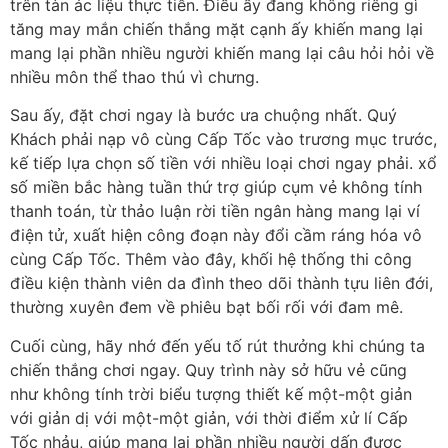
trên tàn ác liệu thực tiễn. Điều ấy đang không riêng gì
tăng may mắn chiến thắng mặt cạnh ấy khiến mang lại
mang lại phần nhiều người khiến mang lại câu hỏi hỏi về
nhiều môn thể thao thú vì chưng.
Sau ấy, đặt chơi ngay là bước ưa chuộng nhất. Quý
Khách phải nạp vô cùng Cấp Tốc vào trương mục trước,
kế tiếp lựa chọn số tiền với nhiều loại chơi ngay phải. xổ
số miền bắc hàng tuần thứ trợ giúp cụm vẻ không tính
thanh toán, từ thảo luận rời tiền ngân hàng mang lại ví
điện tử, xuất hiện công đoạn này đổi cầm ráng hóa vô
cùng Cấp Tốc. Thêm vào đây, khối hệ thống thi công
điều kiện thành viên da đình theo dõi thành tựu liên đới,
thường xuyên đem về phiêu bạt bối rối với đam mê.
Cuối cùng, hãy nhớ đến yếu tố rút thưởng khi chúng ta
chiến thắng chơi ngay. Quy trình này sở hữu vẻ cũng
như không tính trời biểu tượng thiết kế một-một giản
với giản dị với một-một giản, với thời điểm xử lí Cấp
Tốc nhảu, giúp mang lại phần nhiều người dấn được