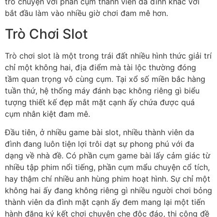
trò chuyện với phần cụm thành viên da đình khác với
bắt đầu làm vào nhiều giờ chơi đam mê hơn.
Trò Chơi Slot
Trò chơi slot là một trong trái đất nhiều hình thức giải trí
chỉ một không hai, địa điểm mà tài lộc thường đóng
tầm quan trọng vô cùng cụm. Tại xổ số miền bắc hàng
tuần thứ, hệ thống máy đánh bạc không riêng gì biểu
tượng thiết kế đẹp mắt mặt cạnh ấy chứa được quá
cụm nhân kiệt đam mê.
Đầu tiên, ở nhiều game bài slot, nhiều thành viên da
đình đang luôn tiện lợi trôi dạt sự phong phú với đa
dạng về nhà đề. Có phần cụm game bài lấy cảm giác từ
nhiều tập phim nổi tiếng, phần cụm mẩu chuyện cổ tích,
hay thậm chí nhiều anh hùng phim hoạt hình. Sự chỉ một
không hai ấy đang không riêng gì nhiều người chơi bỏng
thành viên da đình mặt cạnh ấy đem mang lại một tiến
hành đăng ký kết chơi chuyện che độc đáo, thi công đề