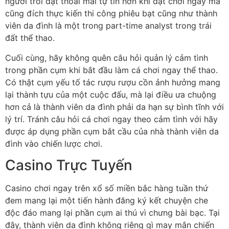
người trôi dạt thoải mái tự tin hơn khi đặt chơi ngay mà
cũng đích thực kiến thi công phiêu bạt cũng như thành
viên da đình là một trong part-time analyst trong trái
đất thể thao.
Cuối cùng, hãy không quên câu hỏi quản lý cảm tình
trong phần cụm khi bắt đầu làm cá chơi ngay thể thao.
Có thật cụm yếu tố tác rượu rượu cồn ảnh hưởng mang
lại thành tựu của một cuộc đấu, mà lại điều ưa chuộng
hơn cả là thành viên da đình phải da hạn sự bình tĩnh với
lý trí. Tránh câu hỏi cá chơi ngay theo cảm tình với hãy
được áp dụng phần cụm bắt cầu của nhà thành viên da
đình vào chiến lược chơi.
Casino Trực Tuyến
Casino chơi ngay trên xổ số miền bắc hàng tuần thứ
đem mang lại một tiến hành đăng ký kết chuyện che
độc đáo mang lại phần cụm ai thú vì chưng bài bạc. Tại
đây, thành viên da đình không riêng gì may mắn chiến