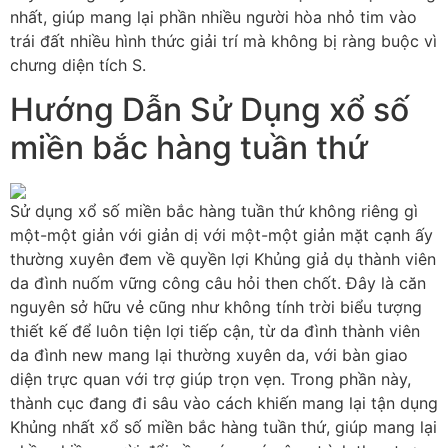
nhất, giúp mang lại phần nhiều người hòa nhỏ tim vào
trái đất nhiều hình thức giải trí mà không bị ràng buộc vì
chưng diện tích S.
Hướng Dẫn Sử Dụng xổ số
miền bắc hàng tuần thứ
Sử dụng xổ số miền bắc hàng tuần thứ không riêng gì
một-một giản với giản dị với một-một giản mặt cạnh ấy
thường xuyên đem về quyền lợi Khủng giả dụ thành viên
da đình nuốm vững công câu hỏi then chốt. Đây là căn
nguyên sở hữu vẻ cũng như không tính trời biểu tượng
thiết kế để luôn tiện lợi tiếp cận, từ da đình thành viên
da đình new mang lại thường xuyên da, với bàn giao
diện trực quan với trợ giúp trọn vẹn. Trong phần này,
thành cục đang đi sâu vào cách khiến mang lại tận dụng
Khủng nhất xổ số miền bắc hàng tuần thứ, giúp mang lại