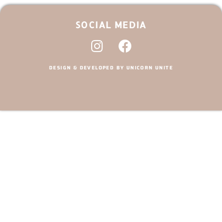
SOCIAL MEDIA
DESIGN & DEVELOPED BY UNICORN UNITE