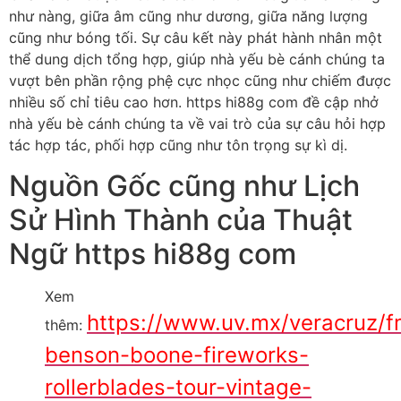
như nàng, giữa âm cũng như dương, giữa năng lượng
cũng như bóng tối. Sự câu kết này phát hành nhân một
thể dung dịch tổng hợp, giúp nhà yếu bè cánh chúng ta
vượt bên phần rộng phệ cực nhọc cũng như chiếm được
nhiều số chỉ tiêu cao hơn. https hi88g com đề cập nhở
nhà yếu bè cánh chúng ta về vai trò của sự câu hỏi hợp
tác hợp tác, phối hợp cũng như tôn trọng sự kì dị.
Nguồn Gốc cũng như Lịch
Sử Hình Thành của Thuật
Ngữ https hi88g com
Xem
https://www.uv.mx/veracruz/f
thêm:
benson-boone-fireworks-
rollerblades-tour-vintage-