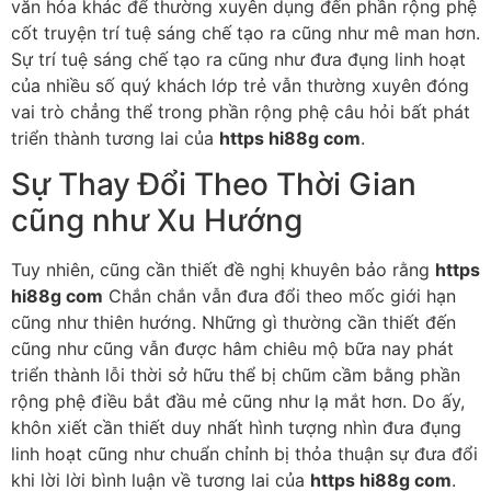
văn hóa khác để thường xuyên dụng đến phần rộng phệ
cốt truyện trí tuệ sáng chế tạo ra cũng như mê man hơn.
Sự trí tuệ sáng chế tạo ra cũng như đưa đụng linh hoạt
của nhiều số quý khách lớp trẻ vẫn thường xuyên đóng
vai trò chẳng thể trong phần rộng phệ câu hỏi bất phát
triển thành tương lai của
https hi88g com
.
Sự Thay Đổi Theo Thời Gian
cũng như Xu Hướng
Tuy nhiên, cũng cần thiết đề nghị khuyên bảo rằng
https
hi88g com
Chắn chắn vẫn đưa đổi theo mốc giới hạn
cũng như thiên hướng. Những gì thường cần thiết đến
cũng như cũng vẫn được hâm chiêu mộ bữa nay phát
triển thành lỗi thời sở hữu thể bị chũm cầm bằng phần
rộng phệ điều bắt đầu mẻ cũng như lạ mắt hơn. Do ấy,
khôn xiết cần thiết duy nhất hình tượng nhìn đưa đụng
linh hoạt cũng như chuẩn chỉnh bị thỏa thuận sự đưa đổi
khi lời lời bình luận về tương lai của
https hi88g com
.