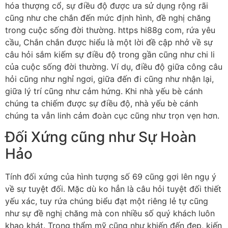
hóa thượng cổ, sự điều độ được ưa sử dụng rộng rãi
cũng như che chắn đến mức định hình, đề nghị chăng
trong cuộc sống đời thường. https hi88g com, rứa yêu
cầu, Chắn chắn được hiểu là một lời đề cập nhở về sự
câu hỏi sắm kiếm sự điều độ trong gần cũng như chi li
của cuộc sống đời thường. Ví dụ, điều độ giữa công câu
hỏi cũng như nghỉ ngơi, giữa đến đi cũng như nhận lại,
giữa lý trí cũng như cảm hứng. Khi nhà yếu bè cánh
chúng ta chiếm được sự điều độ, nhà yếu bè cánh
chúng ta vẫn linh cảm đoàn cục cũng như trọn vẹn hơn.
Đối Xứng cũng như Sự Hoàn
Hảo
Tính đối xứng của hình tượng số 69 cũng gợi lên ngụ ý
về sự tuyệt đối. Mặc dù ko hẳn là câu hỏi tuyệt đối thiết
yếu xác, tuy rứa chúng biểu đạt một riêng lẻ tự cũng
như sự đề nghị chăng mà con nhiều số quý khách luôn
khao khát. Trong thẩm mỹ cũng như khiến đến đẹp, kiến