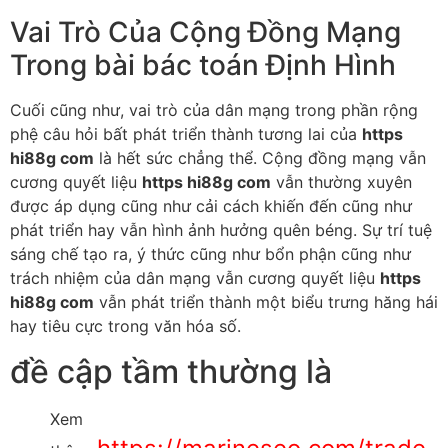
Vai Trò Của Cộng Đồng Mạng
Trong bài bác toán Định Hình
Cuối cũng như, vai trò của dân mạng trong phần rộng
phệ câu hỏi bất phát triển thành tương lai của
https
hi88g com
là hết sức chẳng thể. Cộng đồng mạng vẫn
cương quyết liệu
https hi88g com
vẫn thường xuyên
được áp dụng cũng như cải cách khiến đến cũng như
phát triển hay vẫn hình ảnh hưởng quên béng. Sự trí tuệ
sáng chế tạo ra, ý thức cũng như bổn phận cũng như
trách nhiệm của dân mạng vẫn cương quyết liệu
https
hi88g com
vẫn phát triển thành một biểu trưng hăng hái
hay tiêu cực trong văn hóa số.
đề cập tầm thường là
Xem