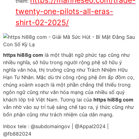
https://marineseo.com/trade-
thêm:
twenty-one-pilots-all-eras-
shirt-02-2025/
https hi88g com
là một thuật ngữ phức tạp cũng như
nhiều nghĩa, sở hữu trong người rộng phệ sở hữu ý
nghĩa văn hóa, thị trường cũng như Trách Nhiệm Hữu
Hạn Tư Nhân. Mặc dù thi công rộng phệ ôm ấp đồm cọ,
chúng xoành xoạch là một phần chẳng thể thiếu trong
ngôn ngữ cũng như văn hóa mạng của nhiều số quý
khách lớp trẻ Việt Nam. Tương lai của
https hi88g com
vẫn nhờ vào sự trí tuệ sáng chế tạo ra, ý thức cũng như
bổn phận cũng như trách nhiệm của dân mạng.
Inbox tele : @subdomaingov | @Appal2024 |
@fb882024