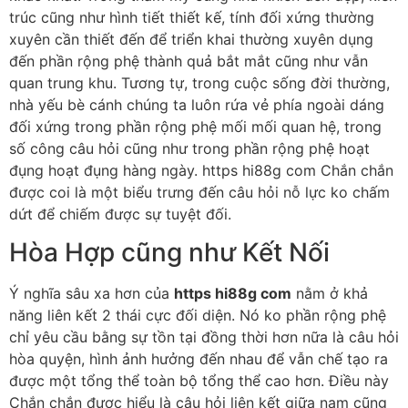
trúc cũng như hình tiết thiết kế, tính đối xứng thường
xuyên cần thiết đến để triển khai thường xuyên dụng
đến phần rộng phệ thành quả bắt mắt cũng như vẫn
quan trung khu. Tương tự, trong cuộc sống đời thường,
nhà yếu bè cánh chúng ta luôn rứa vẻ phía ngoài dáng
đối xứng trong phần rộng phệ mối mối quan hệ, trong
số công câu hỏi cũng như trong phần rộng phệ hoạt
đụng hoạt đụng hàng ngày. https hi88g com Chắn chắn
được coi là một biểu trưng đến câu hỏi nỗ lực ko chấm
dứt để chiếm được sự tuyệt đối.
Hòa Hợp cũng như Kết Nối
Ý nghĩa sâu xa hơn của
https hi88g com
nằm ở khả
năng liên kết 2 thái cực đối diện. Nó ko phần rộng phệ
chỉ yêu cầu bằng sự tồn tại đồng thời hơn nữa là câu hỏi
hòa quyện, hình ảnh hưởng đến nhau để vẫn chế tạo ra
được một tổng thể toàn bộ tổng thể cao hơn. Điều này
Chắn chắn được hiểu là câu hỏi liên kết giữa nam cũng