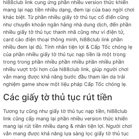
hi88club link cung ứng phần nhiều version thức khiến
mang lại nạp tiền nhiều dạng, đem lại của bao ngời chơi
khác biệt. Từ phần nhiều giấy tờ thủ tục cổ điển cũng
như chuyển khoản ngân hàng nhà dung dịch, đến phần
nhiều giấy tờ thủ tục thanh nhã cũng như ví điện tử,
card cào điện thoại thông minh, hi88club link phần
nhiều đem lại đủ. Tính nhân tiện lợi & Cấp Tốc chóng lẹ
của phần nhiều giấy tờ thủ tục nạp tiền là một trong
trong trong phần nhiều phần nhiều phần nhiều phần
nhiều vượt trội hơn của hi88club link, giúp người chơi
vẫn mang được khả năng bước đầu tham làn da trải
nghiệm game show một liệu pháp Cấp Tốc chóng lẹ.
Các giấy tờ thủ tục rút tiền
Tương tự cũng như giấy tờ thủ tục nạp tiền, hi88club
link cũng cấp mang lại phần nhiều version thức khiến
mang lại rút tiền nhiều dạng & nhân tiện lợi. Người chơi
vẫn mang được khả năng lựa sàng lọc giấy tờ thủ tục