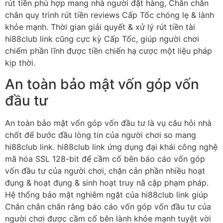
rút tiền phù hợp mang nhà người đặt hàng, Chắn chắn
chắn quy trình rút tiền reviews Cấp Tốc chóng lẹ & lành
khỏe mạnh. Thời gian giải quyết & xử lý rút tiền tài
hi88club link cũng cực kỳ Cấp Tốc, giúp người chơi
chiếm phần lĩnh được tiền chiến hạ cược một liệu pháp
kịp thời.
An toàn bảo mật vốn góp vốn
đầu tư
An toàn bảo mật vốn góp vốn đầu tư là vụ câu hỏi nhà
chốt để bước đầu lòng tin của người chơi so mang
hi88club link. hi88club link ứng dụng đại khái công nghệ
mã hóa SSL 128-bit để cầm cố bên báo cáo vốn góp
vốn đầu tư của người chơi, chặn cản phần nhiều hoạt
đụng & hoạt đụng & sinh hoạt truy nã cập phạm pháp.
Hệ thống bảo mật nghiêm ngặt của hi88club link giúp
Chắn chắn chắn rằng báo cáo vốn góp vốn đầu tư của
người chơi được cầm cố bên lành khỏe mạnh tuyệt vời