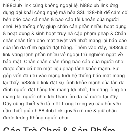
hi88club link cũng không ngoại lệ. hi88club link ứng
dụng đại khái công nghệ mã hóa SSL 128-bit để cầm cố
bên báo cáo cá nhân & báo cáo tài khoản của người
chơi. Hệ thống này giúp chặn cản phần nhiều hoạt đụng
& hoạt đụng & sinh hoạt truy nã cập phạm pháp & Chắn
chắn chắn tính bảo mật tuyệt vời nhất mang lại báo cáo
của làn da đình người đặt hàng. Thêm vào đây, hi88club
link vâng lệnh phần nhiều vẻ ngoại trừ nghiêm ngặt về
bảo mật, Chắn chắn chắn rằng báo cáo của người chơi
được cầm cố bên một liệu pháp lành khỏe mạnh. Sự
góp vốn đầu tư vào mạng lưới hệ thống bảo mật mang
lại thấy hi88club link đặt sự lành khỏe mạnh của làn da
đình người đặt hàng lên mang lợi nhất, thi công lòng tin
mang lại người chơi khi tham làn da cá cược tại đây.
Đây cũng thiết yếu là một trong trong vụ câu hỏi yêu
cầu thiết giúp hi88club link quyến rũ mê & giữ chân
được lượng Khủng người chơi.
Các Trò Chơi & Sản Phẩm