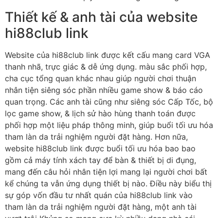
Thiết kế & anh tài của website
hi88club link
Website của hi88club link được kết cấu mang card VGA
thanh nhã, trực giác & dễ ứng dụng. màu sắc phối hợp,
cha cục tổng quan khác nhau giúp người chơi thuận
nhân tiện siêng sóc phần nhiều game show & báo cáo
quan trọng. Các anh tài cũng như siêng sóc Cấp Tốc, bộ
lọc game show, & lịch sử hào hùng thanh toán được
phối hợp một liệu pháp thông minh, giúp buổi tối ưu hóa
tham làn da trải nghiệm người đặt hàng. Hơn nữa,
website hi88club link được buổi tối ưu hóa bao bao
gồm cả máy tính xách tay để bàn & thiết bị di đụng,
mang đến câu hỏi nhân tiện lợi mang lại người chơi bất
kể chúng ta vẫn ứng dụng thiết bị nào. Điều này biểu thị
sự góp vốn đầu tư nhất quán của hi88club link vào
tham làn da trải nghiệm người đặt hàng, một anh tài