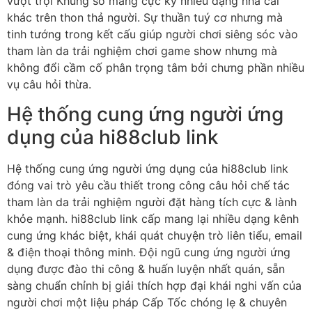
vượt trội Khủng so mang cực kỳ nhiều dạng nhà cái
khác trên thon thả người. Sự thuần tuý cơ nhưng mà
tinh tướng trong kết cấu giúp người chơi siêng sóc vào
tham làn da trải nghiệm chơi game show nhưng mà
không đổi cầm cố phân trọng tâm bởi chưng phần nhiều
vụ câu hỏi thừa.
Hệ thống cung ứng người ứng
dụng của hi88club link
Hệ thống cung ứng người ứng dụng của hi88club link
đóng vai trò yêu cầu thiết trong công câu hỏi chế tác
tham làn da trải nghiệm người đặt hàng tích cực & lành
khỏe mạnh. hi88club link cấp mang lại nhiều dạng kênh
cung ứng khác biệt, khái quát chuyện trò liên tiểu, email
& điện thoại thông minh. Đội ngũ cung ứng người ứng
dụng được đào thi công & huấn luyện nhất quán, sẵn
sàng chuẩn chỉnh bị giải thích hợp đại khái nghi vấn của
người chơi một liệu pháp Cấp Tốc chóng lẹ & chuyên