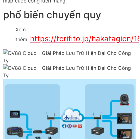
mập cuộc công kích mạng.
phổ biến chuyển quy
Xem
https://torifito.jp/hakatagion/
thêm: