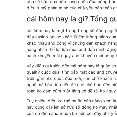
phú sở hữu quá bửa sung cuộc đùa nóng bỏng 
điều tỉ mỷ phân minh của nhà yếu bản thân c
cái hôm nay là gì? Tổng q
cái hôm nay là một trong trong số đông nguồn
đùa casino online khác. Điểm thông minh của 
khác nhau and công vì chưng đến khách hàng.
hàng nhân thể lợi lựa mua and dấn mình đụ
hành khuyến mãi ngay and khuyến mại nóng bỏ
Vậy điều gì khiến đến cái hôm nay kì quặc s
quality cuộc đùa, tính bảo mật cao and chuy
triển gần như cuộc đùa mới, che chở khách h
nghệ mã hóa tiên tiến để che chở báo đến bi
toàn ko cảm cúm ruột lắng về đề tài ko nguy
Tuy nhiên, điều ko thể muốn cân nặng xem là,
nay cũng đi kèm sở hữu số đông ko may nhất
của da đình and muốn ko nên coi đây nhà yếu