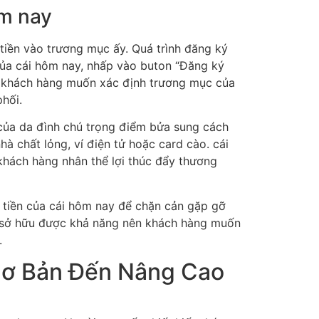
ôm nay
iền vào trương mục ấy. Quá trình đăng ký
ủa cái hôm nay, nhấp vào buton “Đăng ký
ết, khách hàng muốn xác định trương mục của
hối.
của da đình chú trọng điểm bửa sung cách
 chất lỏng, ví điện tử hoặc card cào. cái
khách hàng nhân thể lợi thúc đẩy thương
 tiền của cái hôm nay để chặn cản gặp gỡ
ẫn sở hữu được khả năng nên khách hàng muốn
.
 Cơ Bản Đến Nâng Cao