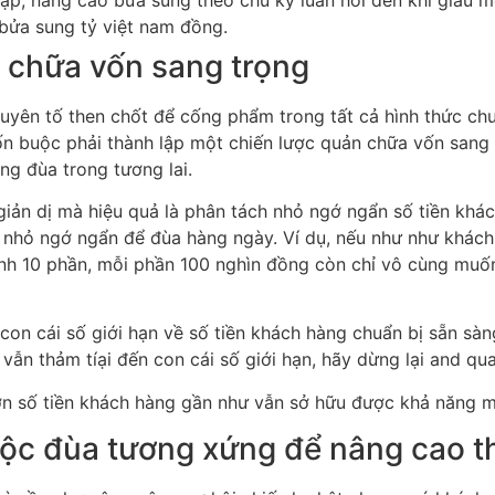
bửa sung tỷ việt nam đồng.
 chữa vốn sang trọng
guyên tố then chốt để cống phẩm trong tất cả hình thức ch
ốn buộc phải thành lập một chiến lược quản chữa vốn sang
ng đùa trong tương lai.
giản dị mà hiệu quả là phân tách nhỏ ngớ ngẩn số tiền kh
nhỏ ngớ ngẩn để đùa hàng ngày. Ví dụ, nếu như như khách 
nh 10 phần, mỗi phần 100 nghìn đồng còn chỉ vô cùng muố
on cái số giới hạn về số tiền khách hàng chuẩn bị sẵn sàn
vẫn thảm tíại đến con cái số giới hạn, hãy dừng lại and qu
ơn số tiền khách hàng gần như vẫn sở hữu được khả năng 
ộc đùa tương xứng để nâng cao th