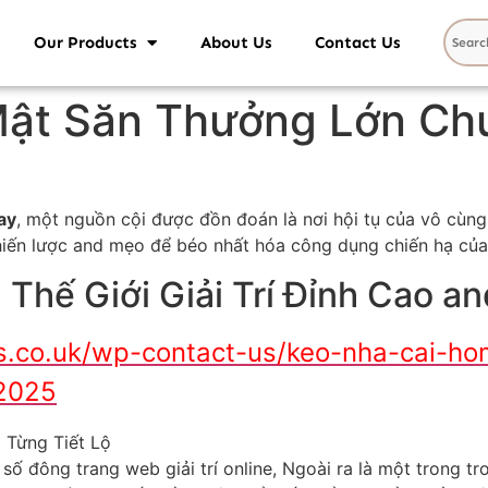
Our Products
About Us
Contact Us
 Mật Săn Thưởng Lớn Ch
ay
, một nguồn cội được đồn đoán là nơi hội tụ của vô cùn
chiến lược and mẹo để béo nhất hóa công dụng chiến hạ củ
Thế Giới Giải Trí Đỉnh Cao an
us.co.uk/wp-contact-us/keo-nha-cai-ho
2025
số đông trang web giải trí online, Ngoài ra là một trong t