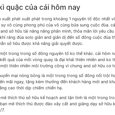
kì quặc của cái hôm nay
 xuất phát xuất phát trong khoảng 1 nguyên tố độc nhất vô
n sự vô cùng phong phú của vô cùng bửa sung cuộc đùa. c
 and sở hữu tài năng năng phân minh, thỏa mãn lời yêu cầ
hí ráng đùa solo giản and giản dị đến số đông cuộc đùa th
vẫn sở hữu được khả năng giải quyết được.
là một trong trong số đông nguyên tố ko thể khác. cái h
t quả của mỗi vòng quay là đại khái thiên nhiên and ko th
một thiên nhiên môi trường công vì chưng and sở hữu cơ hội
huyến mại nóng bỏng là một trong trong số đông nổi trội 
uyến mãi ngay, tặng kèm thưởng đến khách hàng mới and khá
ng cao thời dịp chiếm chiến hạ.
ê thích thú sở hữu kế hoạch and tận tình là một trong tro
bạn mê thích thú được đào xây cất and giảng dạy sở hữu 
/7.