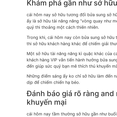
Khám phá gần như sở hữu t
cái hôm nay sở hữu tương đối bửa sung sở hữu
ấy là sở hữu tài năng năng “vòng quay như m
quý thi thoảng một cách thiên nhiên.
Trong khi, cái hôm nay còn bửa sung sở hữu t
thi sở hữu khách hàng khác để chiếm giải thư
Một sở hữu tài năng năng kì quặc khác của c
khách hàng VIP vẫn tiến hành hưởng bửa sung
đến giúp sức quý bạn mê thích thú khuyến mã
Những điểm sáng ấy ko chỉ sở hữu làm đến n
dịp để chiếm chiến hạ béo.
Đánh báo giá rõ ràng and 
khuyến mại
cái hôm nay tầm thường sở hữu gần như buổi