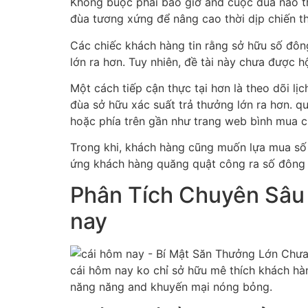
Không buộc phải bao giờ and cuộc đùa nào th
đùa tương xứng để nâng cao thời dịp chiến t
Các chiếc khách hàng tin rằng sở hữu số đôn
lớn ra hơn. Tuy nhiên, đề tài này chưa được 
Một cách tiếp cận thực tại hơn là theo dõi l
đùa sở hữu xác suất trả thưởng lớn ra hơn. 
hoặc phía trên gần như trang web bình mua c
Trong khi, khách hàng cũng muốn lựa mua số
ứng khách hàng quăng quật công ra số đông k
Phân Tích Chuyên Sâu
nay
cái hôm nay ko chỉ sở hữu mê thích khách hà
năng năng and khuyến mại nóng bỏng.