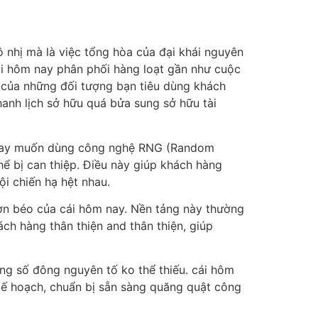
 nhị mà là việc tổng hòa của đại khái nguyên
ái hôm nay phân phối hàng loạt gần như cuộc
u của những đối tượng bạn tiêu dùng khách
anh lịch sở hữu quá bửa sung sở hữu tài
ôm nay muốn dùng công nghệ RNG (Random
ể bị can thiệp. Điều này giúp khách hàng
 chiến hạ hệt nhau.
hơn béo của cái hôm nay. Nền tảng này thường
ch hàng thân thiện and thân thiện, giúp
ng số đông nguyên tố ko thể thiếu. cái hôm
kế hoạch, chuẩn bị sẵn sàng quăng quật công