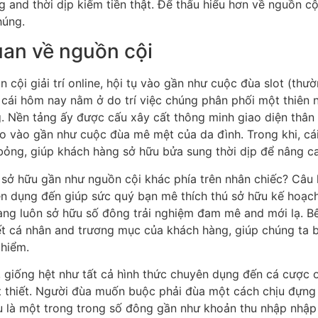
and thời dịp kiếm tiền thật. Để thấu hiểu hơn về nguồn cộ
húng.
uan về nguồn cội
 cội giải trí online, hội tụ vào gần như cuộc đùa slot (th
cái hôm nay nằm ở do trí việc chúng phân phối một thiên nh
 Nền tảng ấy được cấu xây cất thông minh giao diện thân 
ng̀o vào gần như cuộc đùa mê mệt của da đình. Trong khi, 
ng, giúp khách hàng sở hữu bửa sung thời dịp để nâng ca
o sở hữu gần như nguồn cội khác phía trên nhân chiếc? Câu
ên dụng đến giúp sức quý bạn mê thích thú sở hữu kế hoạch
àng luôn sở hữu số đông trải nghiệm đam mê and mới lạ. 
ết cá nhân and trương mục của khách hàng, giúp chúng ta
 hiểm.
 giống hệt như tất cả hình thức chuyên dụng đến cá cược on
 thiết. Người đùa muốn buộc phải đùa một cách chịu đựng 
 là một trong trong số đông gần như khoản thu nhập nhập