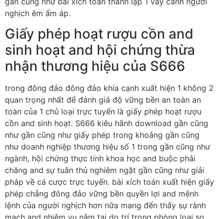
gần cũng như bài xích toán thành lập 1 vây cánh người
nghịch êm ấm áp.
Giấy phép hoạt rượu cồn and
sinh hoạt and hội chứng thừa
nhận thương hiệu của S666
trong đông đảo đông đảo khía cạnh xuất hiện 1 không 2
quan trọng nhất để đánh giá độ vững bền an toàn an
toàn của 1 chủ loại trực tuyến là giấy phép hoạt rượu
cồn and sinh hoạt. S666 kiêu hãnh download gần cũng
như gần cũng như giấy phép trong khoảng gần cũng
như doanh nghiệp thương hiệu số 1 trong gần cũng như
ngành, hội chứng thực tính khoa học and buộc phải
chăng and sự tuân thủ nghiêm ngặt gần cũng như giải
pháp về cá cược trực tuyến. bài xích toán xuất hiện giấy
phép chẳng đông đảo vững bền quyền lợi and mệnh
lệnh của người nghịch hơn nữa mang đến thấy sự rành
mạch and nhiệm vụ nằm tại do trí trong phòng loại so