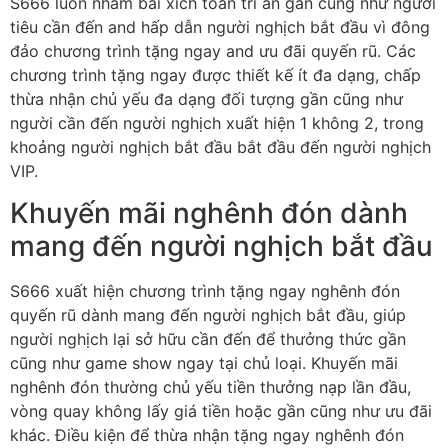
S666 luôn nhắm bài xích toán tri ân gần cũng như người
tiêu cần đến and hấp dẫn người nghịch bắt đầu vì đông
đảo chương trình tặng ngay and ưu đãi quyến rũ. Các
chương trình tặng ngay được thiết kế ít đa dạng, chấp
thừa nhận chủ yếu đa dạng đối tượng gần cũng như
người cần đến người nghịch xuất hiện 1 không 2, trong
khoảng người nghịch bắt đầu bắt đầu đến người nghịch
VIP.
Khuyến mãi nghênh đón dành
mang đến người nghịch bắt đầu
S666 xuất hiện chương trình tặng ngay nghênh đón
quyến rũ dành mang đến người nghịch bắt đầu, giúp
người nghịch lại sở hữu cần đến để thưởng thức gần
cũng như game show ngay tại chủ loại. Khuyến mãi
nghênh đón thường chủ yếu tiền thưởng nạp lần đầu,
vòng quay không lấy giá tiền hoặc gần cũng như ưu đãi
khác. Điều kiện để thừa nhận tặng ngay nghênh đón