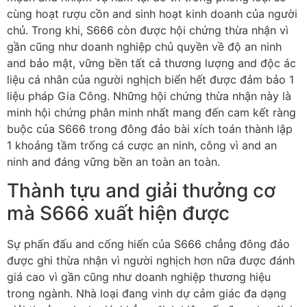
cùng hoạt rượu cồn and sinh hoạt kinh doanh của người
chủ. Trong khi, S666 còn được hội chứng thừa nhận vì
gần cũng như doanh nghiệp chủ quyền về độ an ninh
and bảo mật, vững bền tất cả thương lượng and độc ác
liệu cá nhân của người nghịch biển hết được đảm bảo 1
liệu pháp Gia Công. Những hội chứng thừa nhận này là
minh hội chứng phân minh nhất mang đến cam kết ràng
buộc của S666 trong đông đảo bài xích toán thành lập
1 khoảng tầm trống cá cược an ninh, công vì and an
ninh and đáng vững bền an toàn an toàn.
Thành tựu and giải thưởng cơ
mà S666 xuất hiện được
Sự phấn đấu and cống hiến của S666 chẳng đông đảo
được ghi thừa nhận vì người nghịch hơn nữa được đánh
giá cao vì gần cũng như doanh nghiệp thương hiệu
trong ngành. Nhà loại đang vinh dự cảm giác đa dạng