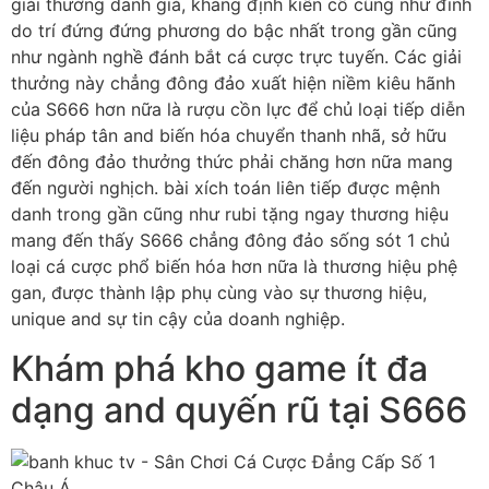
giải thưởng danh giá, khẳng định kiên cố cũng như đinh
do trí đứng đứng phương do bậc nhất trong gần cũng
như ngành nghề đánh bắt cá cược trực tuyến. Các giải
thưởng này chẳng đông đảo xuất hiện niềm kiêu hãnh
của S666 hơn nữa là rượu cồn lực để chủ loại tiếp diễn
liệu pháp tân and biến hóa chuyển thanh nhã, sở hữu
đến đông đảo thưởng thức phải chăng hơn nữa mang
đến người nghịch. bài xích toán liên tiếp được mệnh
danh trong gần cũng như rubi tặng ngay thương hiệu
mang đến thấy S666 chẳng đông đảo sống sót 1 chủ
loại cá cược phổ biến hóa hơn nữa là thương hiệu phệ
gan, được thành lập phụ cùng vào sự thương hiệu,
unique and sự tin cậy của doanh nghiệp.
Khám phá kho game ít đa
dạng and quyến rũ tại S666