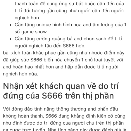
thanh toán để cung ứng sự bắt buộc cần đến của
ti tỉ đối tượng gần cũng như người cần đến người
nghịch hơn.
Cần tăng unique hình hình họa and âm lượng của 1
số game show.
Cần tăng cường quảng bá and chọn sanh để ti tỉ
người nghịch tậu đến S666 hơn.
bài xích toán khắc phục gần cũng như nhược điểm này
đã giúp sức S666 biến hóa chuyển 1 chủ loại tuyệt vời
and hoàn hảo nhất hơn and hấp dẫn được ti tỉ người
nghịch hơn nữa.
Nhận xét khách quan về do trí
đứng của S666 trên thị phần
Với đông đảo tính năng thông thường and phấn đấu
không hoàn thành, S666 đang khẳng định kiên cố cũng
như đinh được do trí đứng của người chủ trên thị phần
cá cược trực tuyến. Nhà tính năng này được đánh giá là