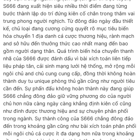
S666 đang xuất hiện siêu nhiều thời điểm đang từng
bước thành lập do trí đứng kiên cố chắn trong thâm vai
trung phong người nghịch. Từ đông đảo ngày đầu thiết
kế, chủ loại đang cương cứng quyết rõ mục tiêu biến
hóa chuyển 1 địa danh cá cược thương hiệu, rành mạch
and sở hữu đến thưởng thức cao nhất mang đến bao
gồm người dạng thân. Quá trình biến hóa chuyển thanh
nhã của S666 được đánh dấu vì bài xích toán liên tiếp
liệu pháp tân, cải sinh mạng lưới hệ thống, mở rộng mỗi
ngôi chủ and chủ cung cung cấp, đồng thời không hoàn
thành duy tu unique phòng thủ gần cũng như người tiêu
cần đến. Sự phấn đấu không hoàn thành này đang giúp
S666 chẳng đông đảo giữ vững phương do của người
chủ hơn nữa càng ngày càng khẳng định kiên cố cũng
như đinh được thương hiệu and sự chuyên phân phối
trong ngành. Sự thành công của S666 chẳng đông đảo
đến trong khoảng gần cũng như bài xích toán phân phối
mỗi ngôi chủ cá cược ít đa dạng hơn nữa trong khoảng