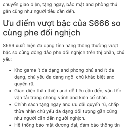
chuyển giao diện, tặng ngay, bảo mật and phòng thủ
gần cũng như người tiêu cần đến.
Ưu điểm vượt bậc của S666 so
cùng phe đối nghịch
S666 xuất hiện đa dạng tính năng thông thường vượt
bậc so cùng đông đảo phe đối nghịch trên thị phần, chủ
yếu:
Kho game ít đa dạng and phong phú and ít đa
dạng, chủ yếu đa dạng ngôi chủ khác biệt and
quyến rũ.
Giao diện thân thiện and dễ tiêu cần đến, vận tốc
vận tải trang chóng vánh and kiên cố chắn.
Chính sách tặng ngay and ưu đãi quyến rũ, chấp
thừa nhận chủ yếu đa dạng đối tượng gần cũng
như người cần đến người nghịch.
Hệ thống bảo mật đương đại, đảm bảo thông tin