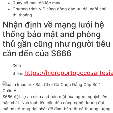
Quay số màu đỏ lộc may
Chương trình VIP cùng đông đảo ưu đãi ngôi chủ
thi thoảng
Nhận định về mạng lưới hệ
thống bảo mật and phòng
thủ gần cũng như người tiêu
cần đến của S666
Xem
https://hidroportopocosartesi
thêm:
S666 đặt sự an ninh and bảo mật của người nghịch lên
bậc nhất. Nhà loại tiêu cần đến công nghệ đương đại
mã hóa đương đại nhất để đảm bảo tất cả thương lượng