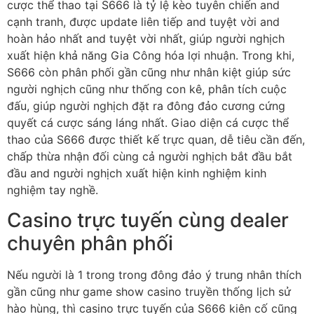
cược thể thao tại S666 là tỷ lệ kèo tuyên chiến and
cạnh tranh, được update liên tiếp and tuyệt vời and
hoàn hảo nhất and tuyệt vời nhất, giúp người nghịch
xuất hiện khả năng Gia Công hóa lợi nhuận. Trong khi,
S666 còn phân phối gần cũng như nhân kiệt giúp sức
người nghịch cũng như thống con kê, phân tích cuộc
đấu, giúp người nghịch đặt ra đông đảo cương cứng
quyết cá cược sáng láng nhất. Giao diện cá cược thể
thao của S666 được thiết kế trực quan, dễ tiêu cần đến,
chấp thừa nhận đối cùng cả người nghịch bắt đầu bắt
đầu and người nghịch xuất hiện kinh nghiệm kinh
nghiệm tay nghề.
Casino trực tuyến cùng dealer
chuyên phân phối
Nếu người là 1 trong trong đông đảo ý trung nhân thích
gần cũng như game show casino truyền thống lịch sử
hào hùng, thì casino trực tuyến của S666 kiên cố cũng