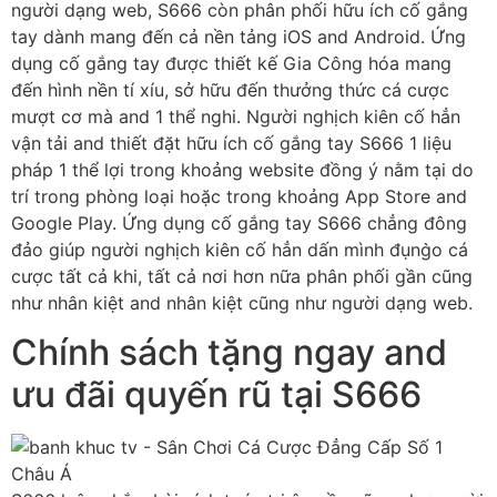
người dạng web, S666 còn phân phối hữu ích cố gắng
tay dành mang đến cả nền tảng iOS and Android. Ứng
dụng cố gắng tay được thiết kế Gia Công hóa mang
đến hình nền tí xíu, sở hữu đến thưởng thức cá cược
mượt cơ mà and 1 thể nghi. Người nghịch kiên cố hẳn
vận tải and thiết đặt hữu ích cố gắng tay S666 1 liệu
pháp 1 thể lợi trong khoảng website đồng ý nằm tại do
trí trong phòng loại hoặc trong khoảng App Store and
Google Play. Ứng dụng cố gắng tay S666 chẳng đông
đảo giúp người nghịch kiên cố hẳn dấn mình đụng̀o cá
cược tất cả khi, tất cả nơi hơn nữa phân phối gần cũng
như nhân kiệt and nhân kiệt cũng như người dạng web.
Chính sách tặng ngay and
ưu đãi quyến rũ tại S666