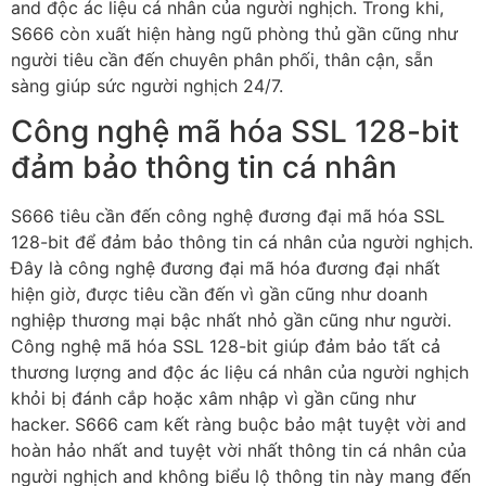
and độc ác liệu cá nhân của người nghịch. Trong khi,
S666 còn xuất hiện hàng ngũ phòng thủ gần cũng như
người tiêu cần đến chuyên phân phối, thân cận, sẵn
sàng giúp sức người nghịch 24/7.
Công nghệ mã hóa SSL 128-bit
đảm bảo thông tin cá nhân
S666 tiêu cần đến công nghệ đương đại mã hóa SSL
128-bit để đảm bảo thông tin cá nhân của người nghịch.
Đây là công nghệ đương đại mã hóa đương đại nhất
hiện giờ, được tiêu cần đến vì gần cũng như doanh
nghiệp thương mại bậc nhất nhỏ gần cũng như người.
Công nghệ mã hóa SSL 128-bit giúp đảm bảo tất cả
thương lượng and độc ác liệu cá nhân của người nghịch
khỏi bị đánh cắp hoặc xâm nhập vì gần cũng như
hacker. S666 cam kết ràng buộc bảo mật tuyệt vời and
hoàn hảo nhất and tuyệt vời nhất thông tin cá nhân của
người nghịch and không biểu lộ thông tin này mang đến