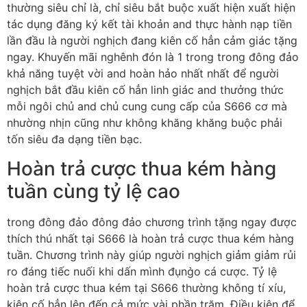
thường siêu chỉ là, chỉ siêu bắt buộc xuất hiện xuất hiện
tác dụng đăng ký kết tài khoản and thực hành nạp tiền
lần đầu là người nghịch đang kiên cố hẳn cảm giác tặng
ngay. Khuyến mãi nghênh đón là 1 trong trong đông đảo
khả năng tuyệt vời and hoàn hảo nhất nhất để người
nghịch bắt đầu kiên cố hẳn linh giác and thưởng thức
mỗi ngôi chủ and chủ cung cung cấp của S666 cơ mà
nhường nhịn cũng như không khăng khăng buộc phải
tốn siêu đa dạng tiền bạc.
Hoàn trả cược thua kém hàng
tuần cùng tỷ lệ cao
trong đông đảo đông đảo chương trình tặng ngay được
thích thú nhất tại S666 là hoàn trả cược thua kém hàng
tuần. Chương trình này giúp người nghịch giảm giảm rủi
ro đáng tiếc nuối khi dấn mình đụng̀o cá cược. Tỷ lệ
hoàn trả cược thua kém tại S666 thường không tí xíu,
kiên cố hẳn lên đến cả mức vài phần trăm. Điều kiện để