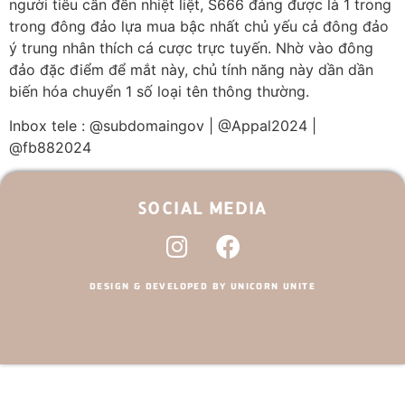
người tiêu cần đến nhiệt liệt, S666 đáng được là 1 trong
trong đông đảo lựa mua bậc nhất chủ yếu cả đông đảo
ý trung nhân thích cá cược trực tuyến. Nhờ vào đông
đảo đặc điểm để mắt này, chủ tính năng này dần dần
biến hóa chuyển 1 số loại tên thông thường.
Inbox tele : @subdomaingov | @Appal2024 |
@fb882024
SOCIAL MEDIA
DESIGN & DEVELOPED BY UNICORN UNITE