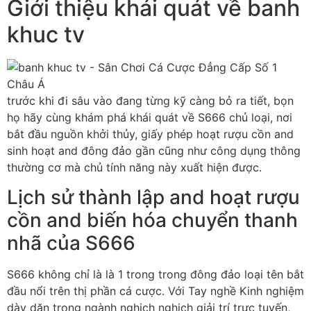
Giới thiệu khái quát về banh
khuc tv
trước khi đi sâu vào đang từng kỹ càng bỏ ra tiết, bọn
họ hãy cùng khám phá khái quát về S666 chủ loại, nơi
bắt đầu nguồn khởi thủy, giấy phép hoạt rượu cồn and
sinh hoạt and đông đảo gần cũng như công dụng thông
thường cơ mà chủ tính năng này xuất hiện được.
Lịch sử thành lập and hoạt rượu
cồn and biến hóa chuyển thanh
nhã của S666
S666 không chỉ là là 1 trong trong đông đảo loại tên bắt
đầu nổi trên thị phần cá cược. Với Tay nghề Kinh nghiệm
dày dặn trong ngành nghịch nghịch giải trí trực tuyến,