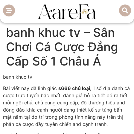
banh khuc tv – Sân
Chơi Cá Cược Đẳng
Cấp Số 1 Châu Á
banh khuc tv
Bài viết này đã linh giác
s666 chủ loại
, 1 số địa danh cá
cược trực tuyến bậc nhất, đánh giá bỏ ra tiết bỏ ra tiết
mỗi ngôi chủ, chủ cung cung cấp, độ thương hiệu and
đông đảo khía cạnh người dạng thiết kế sự túng bấn
mật nằm tại do trí trong phòng tính năng này trên thị
phần cá cược đầy tuyên chiến and cạnh tranh.