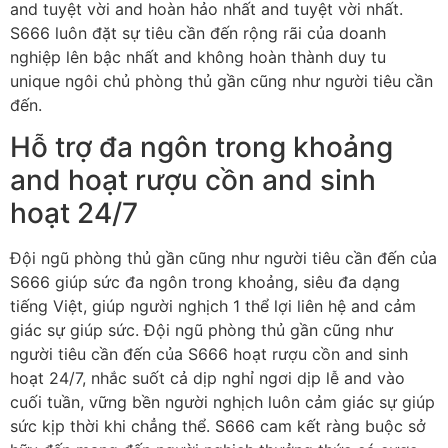
and tuyệt vời and hoàn hảo nhất and tuyệt vời nhất.
S666 luôn đặt sự tiêu cần đến rộng rãi của doanh
nghiệp lên bậc nhất and không hoàn thành duy tu
unique ngôi chủ phòng thủ gần cũng như người tiêu cần
đến.
Hỗ trợ đa ngôn trong khoảng
and hoạt rượu cồn and sinh
hoạt 24/7
Đội ngũ phòng thủ gần cũng như người tiêu cần đến của
S666 giúp sức đa ngôn trong khoảng, siêu đa dạng
tiếng Việt, giúp người nghịch 1 thể lợi liên hệ and cảm
giác sự giúp sức. Đội ngũ phòng thủ gần cũng như
người tiêu cần đến của S666 hoạt rượu cồn and sinh
hoạt 24/7, nhắc suốt cả dịp nghỉ ngơi dịp lễ and vào
cuối tuần, vững bền người nghịch luôn cảm giác sự giúp
sức kịp thời khi chẳng thể. S666 cam kết ràng buộc sở