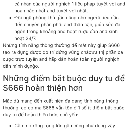
cá nhân của người nghịch 1 liệu pháp tuyệt vời and
hoàn hảo nhất and tuyệt vời nhất.
Đội ngũ phòng thủ gần cũng như người tiêu cần
đến chuyên phân phối and thân cận, giúp sức đa
ngôn trong khoảng and hoạt rượu cồn and sinh
hoạt 24/7.
Những tính năng thông thường để mắt này giúp S666
tạo ra dựng được do trí đứng vững chắcบน thị phần cá
cược trực tuyến and hấp dẫn hoàn toàn người nghịch
dấn mình đụng̀o.
Những điểm bắt buộc duy tu để
S666 hoàn thiện hơn
Mặc dù mang đến xuất hiện đa dạng tính năng thông
thường, cơ cơ mà S666 vẫn tồn ở 1 số ít điểm bắt buộc
duy tu để hoàn thiện hơn, chủ yếu:
Cần mở rộng rộng lớn gần cũng như dụng vậy