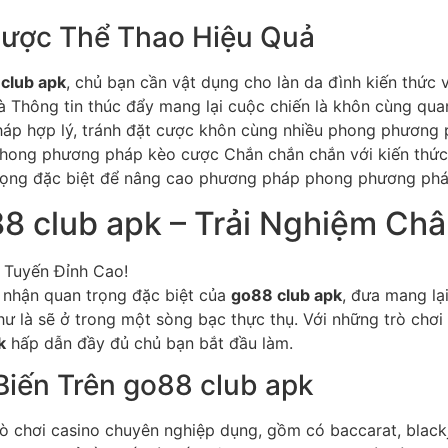
ược Thể Thao Hiệu Quả
club apk
, chủ bạn cần vật dụng cho làn da đình kiến thức 
à Thông tin thúc đẩy mang lại cuộc chiến là khôn cùng quan
áp hợp lý, tránh đặt cược khôn cùng nhiều phong phương 
hong phương pháp kèo cược Chắn chắn chắn với kiến thức 
n trọng đặc biệt để nâng cao phương pháp phong phương ph
8 club apk – Trải Nghiệm Ch
 nhận quan trọng đặc biệt của
go88 club apk
, đưa mang lạ
ư là sẽ ở trong một sòng bạc thực thụ. Với những trò chơi
k
hấp dẫn đầy đủ chủ bạn bắt đầu làm.
Biến Trên go88 club apk
chơi casino chuyên nghiệp dụng, gồm có baccarat, blackja