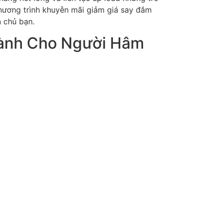
chương trình khuyễn mãi giảm giá say đắm
 chủ bạn.
Dành Cho Người Hâm