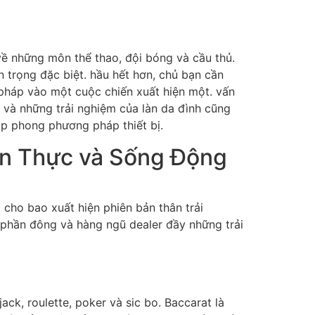
về những môn thể thao, đội bóng và cầu thủ.
 trọng đặc biệt. hầu hết hơn, chủ bạn cần
pháp vào một cuộc chiến xuất hiện một. vấn
và những trải nghiệm của làn da đình cũng
áp phong phương pháp thiết bị.
ân Thực và Sống Động
i cho bao xuất hiện phiên bản thân trải
 phần đông và hàng ngũ dealer đầy những trải
ck, roulette, poker và sic bo. Baccarat là