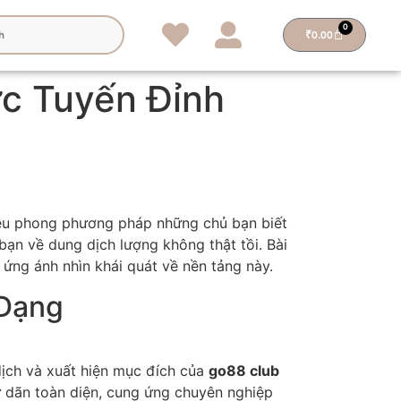
0
₹
0.00
ực Tuyến Đỉnh
hiều phong phương pháp những chủ bạn biết
ạn về dung dịch lượng không thật tồi. Bài
 ứng ánh nhìn khái quát về nền tảng này.
 Dạng
dịch và xuất hiện mục đích của
go88 club
hư dãn toàn diện, cung ứng chuyên nghiệp