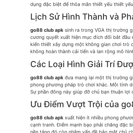
dụng đặc biệt để thỏa mãn thiết yếu thiết yếu
Lịch Sử Hình Thành và Ph
go88 club apk
sinh ra trong VGA thị trường g
cương quyết xuất hiện mục đích đổi bắt đầu
kiến thiết xây dựng một không gian chơi trò 
không hoàn thành cải tiến và lan rộng mô hìn
Các Loại Hình Giải Trí Đ
go88 club apk
đưa mang lại một thị trường gi
phong phương pháp trò chơi khác. Mỗi tính du
Sự phần đông này giúp đỡ chủ bạn thuận lợi c
Ưu Điểm Vượt Trội của go
go88 club apk
xuất hiện ít nhiều phong phươ
cạnh tranh. Điểm mạnh bạo phải chăng đặc biệ
nền tảng đó còn nhắm vấn đề bảo mật chủ chủ