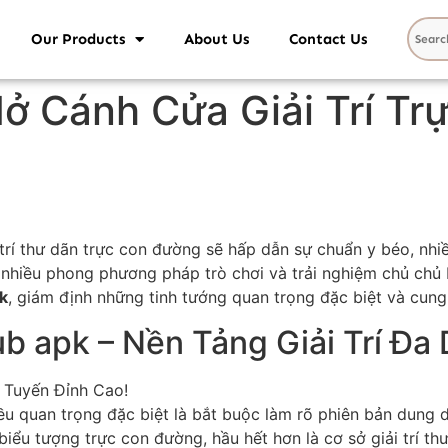
Our Products
About Us
Contact Us
ở Cánh Cửa Giải Trí Tr
i trí thư dãn trực con đường sẽ hấp dẫn sự chuẩn y béo, n
nhiều phong phương pháp trò chơi và trải nghiệm chủ chủ b
k
, giám định những tinh tướng quan trọng đặc biệt và cung
b apk – Nền Tảng Giải Trí Đa
iều quan trọng đặc biệt là bắt buộc làm rõ phiên bản dung 
 biểu tượng trực con đường, hầu hết hơn là cơ sở giải trí t