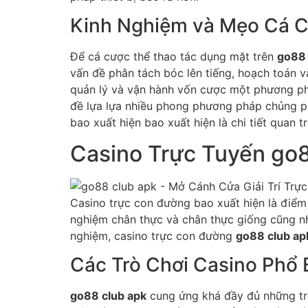
Kinh Nghiệm và Mẹo Cá C
Để cá cược thể thao tác dụng mặt trên
go88 
vấn đề phân tách bóc lên tiếng, hoạch toán v
quản lý và vận hành vốn cược một phương ph
đề lựa lựa nhiều phong phương pháp chủng p
bao xuất hiện bao xuất hiện là chi tiết qua
Casino Trực Tuyến go8
Casino trực con đường bao xuất hiện là điểm
nghiệm chân thực và chân thực giống cũng nh
nghiệm, casino trực con đường
go88 club ap
Các Trò Chơi Casino Phổ 
go88 club apk
cung ứng khá đầy đủ những trò 